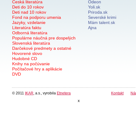
Česká literatúra
Odeon
Deti do 10 rokov
Yoli.sk
Deti nad 10 rokov
Priroda.sk
Fond na podporu umenia
Severské krimi
Jazyky, vzdelanie
Mám talent.sk
Literatúra faktu
Ajna
Odborná literatúra
Populárne náučná pre dospelých
Slovenská literatúra
Darčekové predmety a ostatné
Hovorené slovo
Hudobné CD
Knihy na počúvanie
Počítačové hry a aplikácie
DVD
© 2011
IKAR
, a.s., vyrobila
Etnetera
Kontakt
Ná
x