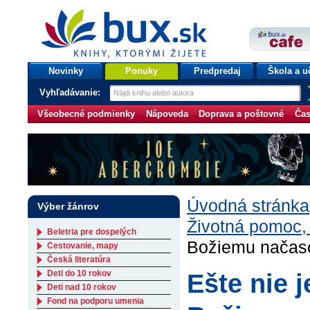
bux.sk
knihy, ktorými žijete
Úvodná stránka
Novinky
Ponuky
Predpredaj
Škola a u
Vyhľadávanie:
Všeobecné podmienky
Nápoveda
Doprava a poštovné
Čas
Úvodná stránka
Výber žánrov
Životná pomoc,
Beletria pre dospelých
Božiemu načaso
Cestovanie, mapy
Česká literatúra
Deti do 10 rokov
Ešte nie 
Deti nad 10 rokov
Fond na podporu umenia