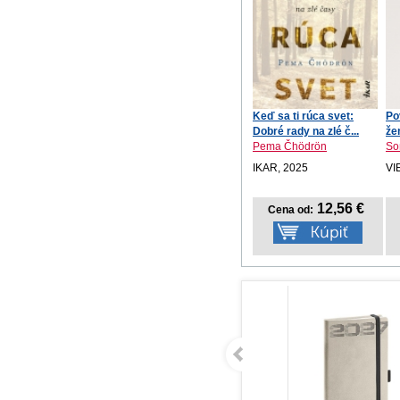
Keď sa ti rúca svet:
Po
Dobré rady na zlé č...
že
Pema Čhödrön
So
IKAR, 2025
VI
12,56 €
Cena od: