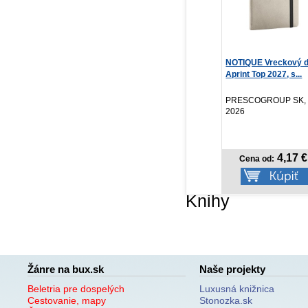
Moje hrdinská akademie
NOTIQUE Vreckový diár
Sar
31: Izuku Midorij...
Aprint Top 2027, s...
pr
Kohei Horikoshi
Ro
Crew, 2026
PRESCOGROUP SK,
Na
2026
NOVINKA
8,77 €
4,17 €
Cena od:
Cena od:
Knihy
Žánre na bux.sk
Naše projekty
Beletria pre dospelých
Luxusná knižnica
Cestovanie, mapy
Stonozka.sk