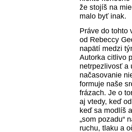
že stojíš na mie
malo byť inak.
Práve do tohto 
od Rebeccy Geor
napätí medzi tý
Autorka citlivo
netrpezlivosť a
načasovanie nie 
formuje naše sr
frázach. Je o t
aj vtedy, keď o
keď sa modlíš 
„som pozadu“ na
ruchu, tlaku a 