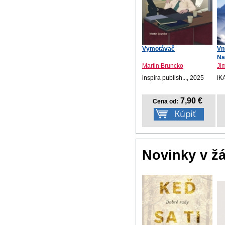
Vymotávač
Vn
Na
Martin Bruncko
Ji
inspira publish..., 2025
IK
7,90 €
Cena od:
Novinky v ž