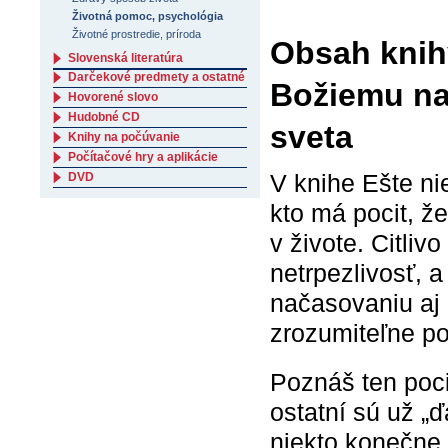
Životná pomoc, psychológia
Životné prostredie, príroda
Obsah knihy
Slovenská literatúra
Darčekové predmety a ostatné
Božiemu na
Hovorené slovo
Hudobné CD
sveta
Knihy na počúvanie
Počítačové hry a aplikácie
V knihe Ešte n
DVD
kto má pocit, že
v živote. Citli
netrpezlivosť, 
načasovaniu aj 
zrozumiteľne po
Poznáš ten poci
ostatní sú už „ď
niekto konečne