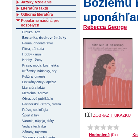
Božiemu 
Jazyky, vzdelanie
Literatúra faktu
uponáhľa
Odborná literatúra
Populárne náučná pre
dospelých
Rebecca George
Erotika, sex
Ezoterika, duchovné náuky
Fauna, chovateľstvo
Flóra, záhrada
Hobby - muži
Hobby - ženy
Krása, móda, kozmetika
Krížovky, hádanky, hry
Kultúra, umenie
Lexikóny,encyklopédie
Literatúra faktu
Medicína, zdravie
Obrazové publikácie
Partnerské vzťahy, rodina
Právo, sociológia
ZOBRAZIŤ UKÁŽKU
Šport & hry
Varenie, nápoje, diéty
Veda a technika
Záhady, tajomno
Ko
Hodnotené
(0x)
Zdravý spôsob života