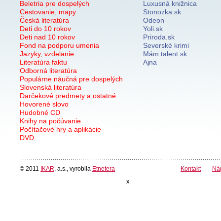
Beletria pre dospelých
Luxusná knižnica
Cestovanie, mapy
Stonozka.sk
Česká literatúra
Odeon
Deti do 10 rokov
Yoli.sk
Deti nad 10 rokov
Priroda.sk
Fond na podporu umenia
Severské krimi
Jazyky, vzdelanie
Mám talent.sk
Literatúra faktu
Ajna
Odborná literatúra
Populárne náučná pre dospelých
Slovenská literatúra
Darčekové predmety a ostatné
Hovorené slovo
Hudobné CD
Knihy na počúvanie
Počítačové hry a aplikácie
DVD
© 2011
IKAR
, a.s., vyrobila
Etnetera
Kontakt
Ná
x