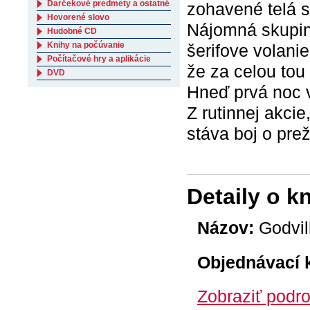
Darčekové predmety a ostatné
zohavené telá s
Hovorené slovo
Nájomná skupin
Hudobné CD
Knihy na počúvanie
šerifove volani
Počítačové hry a aplikácie
že za celou tou
DVD
Hneď prvá noc v
Z rutinnej akci
stáva boj o prež
Detaily o k
Názov:
Godvil
Objednávací 
Zobraziť podro