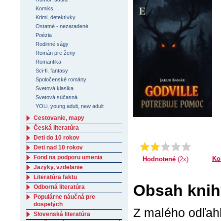
Komiks
Krimi, detektívky
Ostatné - nezaradené
Poézia
Rodinné ságy
Román pre ženy
Romantika
Sci-fi, fantasy
Spoločenské romány
Svetová klasika
Svetová súčasná
YOLi, young adult, new adult
Cestovanie, mapy
Česká literatúra
Deti do 10 rokov
Priemer:
2.5
Deti nad 10 rokov
Fond na podporu umenia
Ko
Hodnotené
(2x)
Jazyky, vzdelanie
Literatúra faktu
Obsah knih
Odborná literatúra
Populárne náučná pre
dospelých
Z malého odľahl
Slovenská literatúra