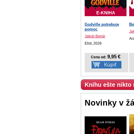
E-KNIHA
Godville potrebuje
Bo
pomoc
Ja
Jakub Banár
Ar
Elist, 2026
9,95 €
Cena od:
Knihu ešte nikto
Novinky v ž