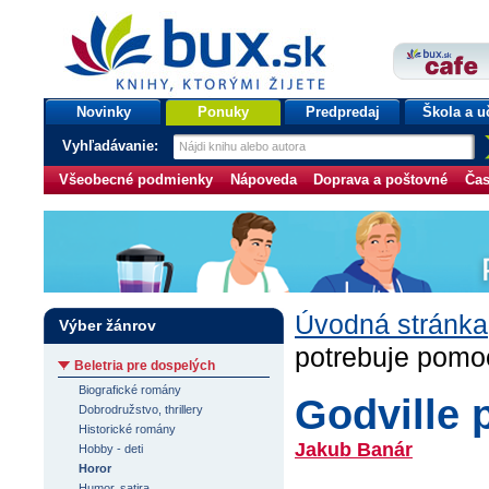
bux.sk
knihy, ktorými žijete
Úvodná stránka
Novinky
Ponuky
Predpredaj
Škola a u
Vyhľadávanie:
Všeobecné podmienky
Nápoveda
Doprava a poštovné
Čas
Úvodná stránka
Výber žánrov
potrebuje pomo
Beletria pre dospelých
Biografické romány
Godville 
Dobrodružstvo, thrillery
Historické romány
Jakub Banár
Hobby - deti
Horor
Humor, satira