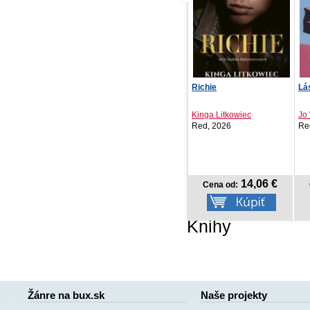
Richie
Láska na první úlet
(N
Kinga Litkowiec
Jo Watson
To
Red, 2026
Red, 2026
Li
14,06 €
17,59 €
Cena od:
Cena od:
Knihy
Žánre na bux.sk
Naše projekty