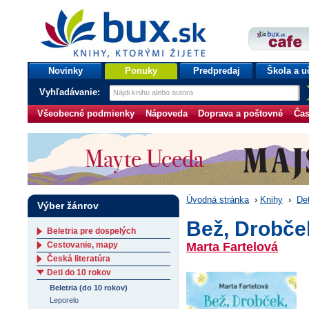
bux.sk
knihy, ktorými žijete
Úvodná stránka
Novinky
Ponuky
Predpredaj
Škola a u
Vyhľadávanie:
Všeobecné podmienky
Nápoveda
Doprava a poštovné
Čas
Úvodná stránka
›
Knihy
›
Det
Výber žánrov
Bež, Drobče
Beletria pre dospelých
Cestovanie, mapy
Marta Fartelová
Česká literatúra
Deti do 10 rokov
Beletria (do 10 rokov)
Leporelo