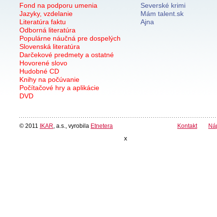
Fond na podporu umenia
Severské krimi
Jazyky, vzdelanie
Mám talent.sk
Literatúra faktu
Ajna
Odborná literatúra
Populárne náučná pre dospelých
Slovenská literatúra
Darčekové predmety a ostatné
Hovorené slovo
Hudobné CD
Knihy na počúvanie
Počítačové hry a aplikácie
DVD
© 2011
IKAR
, a.s., vyrobila
Etnetera
Kontakt
Ná
x