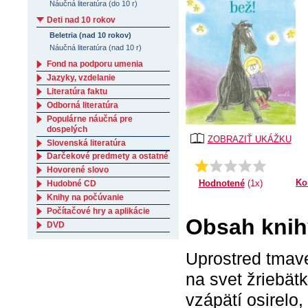
Náučná literatúra (do 10 r)
Deti nad 10 rokov
Beletria (nad 10 rokov)
Náučná literatúra (nad 10 r)
Fond na podporu umenia
Jazyky, vzdelanie
Literatúra faktu
Odborná literatúra
Populárne náučná pre
dospelých
ZOBRAZIŤ UKÁŽKU
Slovenská literatúra
Darčekové predmety a ostatné
Priemer:
1.0
Hovorené slovo
Ko
Hodnotené
(1x)
Hudobné CD
Knihy na počúvanie
Počítačové hry a aplikácie
Obsah knih
DVD
Uprostred tmave
na svet žriebät
vzápätí osirelo