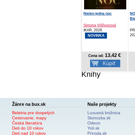
Nielen jedna noc
NOTIQUE Vreckový diár
Ja
Biella 2027, zelen...
Tv
Simona Višňovcová
Ma
IKAR, 2026
PRESCOGROUP SK,
Sv
2026
NOVINKA
13,42 €
3,57 €
Cena od:
Cena od:
Knihy
Žánre na bux.sk
Naše projekty
Beletria pre dospelých
Luxusná knižnica
Cestovanie, mapy
Stonozka.sk
Česká literatúra
Odeon
Deti do 10 rokov
Yoli.sk
Deti nad 10 rokov
Priroda.sk