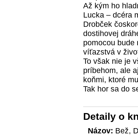
Až kým ho hlad
Lucka – dcéra m
Drobček čoskoro
dostihovej dráh
pomocou bude na
víťazstvá v živ
To však nie je 
príbehom, ale a
koňmi, ktoré mu
Tak hor sa do se
Detaily o k
Názov:
Bež, D