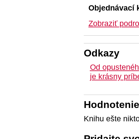
Objednávací 
Zobraziť podro
Odkazy
Od opusteného
je krásny príb
Hodnotenie 
Knihu ešte nikt
Pridajte sv