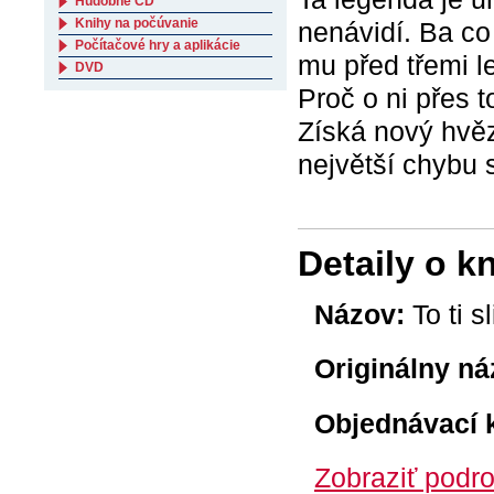
Hudobné CD
Knihy na počúvanie
nenávidí. Ba co
Počítačové hry a aplikácie
mu před třemi l
DVD
Proč o ni přes 
Získá nový hvě
největší chybu 
Detaily o k
Názov:
To ti s
Originálny ná
Objednávací 
Zobraziť podro