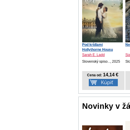
Pod krídlami
Ne
Hollythorne Housu
Sarah E. Ladd
Si
Slovenský spiso..., 2025
Sl
14,14 €
Cena od:
Novinky v ž