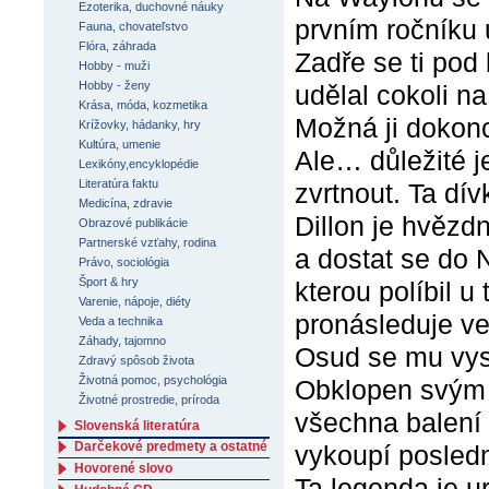
Ezoterika, duchovné náuky
prvním ročníku 
Fauna, chovateľstvo
Flóra, záhrada
Zadře se ti pod
Hobby - muži
Hobby - ženy
udělal cokoli na
Krása, móda, kozmetika
Možná ji dokon
Krížovky, hádanky, hry
Kultúra, umenie
Ale… důležité j
Lexikóny,encyklopédie
Literatúra faktu
zvrtnout. Ta dí
Medicína, zdravie
Dillon je hvězd
Obrazové publikácie
Partnerské vzťahy, rodina
a dostat se do 
Právo, sociológia
Šport & hry
kterou políbil 
Varenie, nápoje, diéty
pronásleduje v
Veda a technika
Záhady, tajomno
Osud se mu vys
Zdravý spôsob života
Životná pomoc, psychológia
Obklopen svým 
Životné prostredie, príroda
všechna balení 
Slovenská literatúra
Darčekové predmety a ostatné
vykoupí posledn
Hovorené slovo
Ta legenda je ur