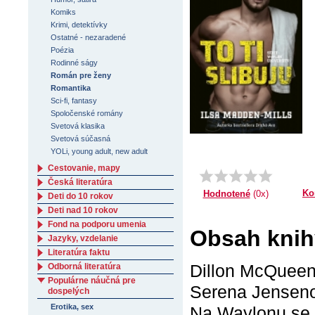
Komiks
Krimi, detektívky
Ostatné - nezaradené
Poézia
Rodinné ságy
Román pre ženy
Romantika
Sci-fi, fantasy
Spoločenské romány
Svetová klasika
Svetová súčasná
YOLi, young adult, new adult
Cestovanie, mapy
Česká literatúra
Ko
Hodnotené
(0x)
Deti do 10 rokov
Deti nad 10 rokov
Fond na podporu umenia
Obsah knihy
Jazyky, vzdelanie
Literatúra faktu
Dillon McQueen
Odborná literatúra
Populárne náučná pre
Serena Jenseno
dospelých
Erotika, sex
Na Waylonu se tr