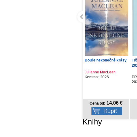
Bouře nekonečné krásy
Týždenný diár Ponza
Da
2027, svetlomodrý, 1...
Julianne MacLean
Ma
Kontrast, 2026
PRESCOGROUP SK,
CZ
2026
14,06 €
5,97 €
Cena od:
Cena od:
Knihy