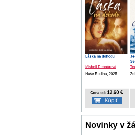
Láska na dohodu
Je
Se
Mishell Debnárová
Te
Naše Rodina, 2025
Ze
12,60 €
Cena od:
Novinky v ž