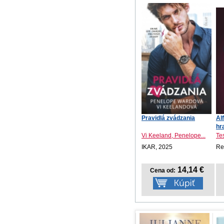
Pravidlá zvádzania
Al
hr
Vi Keeland, Penelope...
Te
IKAR, 2025
Re
14,14 €
Cena od: