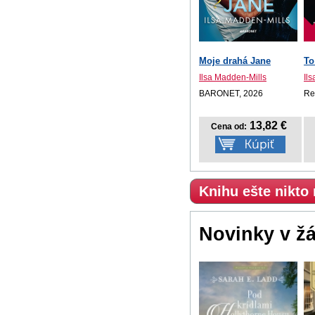
Moje drahá Jane
To
Ilsa Madden-Mills
Il
BARONET, 2026
Re
13,82 €
Cena od:
Knihu ešte nikto
Novinky v ž