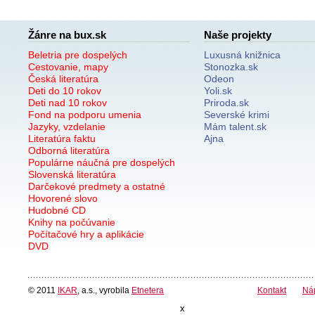
Žánre na bux.sk
Naše projekty
Beletria pre dospelých
Luxusná knižnica
Cestovanie, mapy
Stonozka.sk
Česká literatúra
Odeon
Deti do 10 rokov
Yoli.sk
Deti nad 10 rokov
Priroda.sk
Fond na podporu umenia
Severské krimi
Jazyky, vzdelanie
Mám talent.sk
Literatúra faktu
Ajna
Odborná literatúra
Populárne náučná pre dospelých
Slovenská literatúra
Darčekové predmety a ostatné
Hovorené slovo
Hudobné CD
Knihy na počúvanie
Počítačové hry a aplikácie
DVD
© 2011
IKAR
, a.s., vyrobila
Etnetera
Kontakt
Ná
x