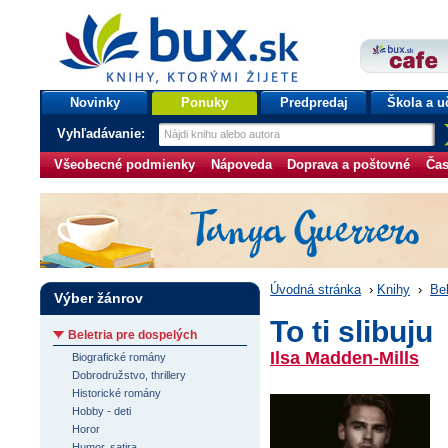
bux.sk
knihy, ktorými žijete
Úvodná stránka
Novinky
Ponuky
Predpredaj
Škola a u
Vyhľadávanie:
Všeobecné podmienky
Nápoveda
Doprava a poštovné
Čas
Úvodná stránka
›
Knihy
›
Bel
Výber žánrov
To ti slibuju
Beletria pre dospelých
Ilsa Madden-Mills
Biografické romány
Dobrodružstvo, thrillery
Historické romány
Hobby - deti
Horor
Humor, satira