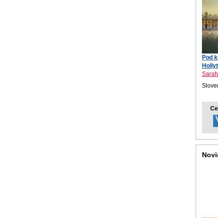
Pod k
Holly
Sarah
Sloven
Ce
Novi