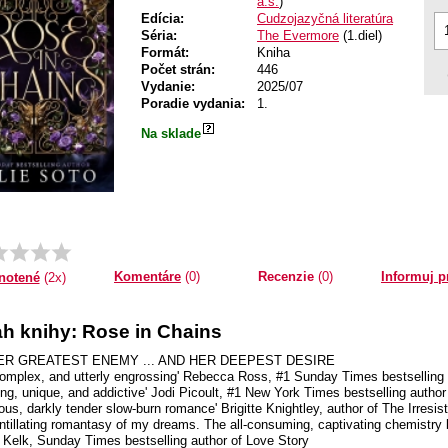
a.s.
)
Edícia:
Cudzojazyčná literatúra
Séria:
The Evermore
(1.diel)
Formát:
Kniha
Počet strán:
446
Vydanie:
2025/07
Poradie vydania:
1.
Na sklade
Priemer:
1.0
Komentáre
(0)
Recenzie
(0)
Informuj p
notené
(2x)
h knihy: Rose in Chains
ER GREATEST ENEMY ... AND HER DEEPEST DESIRE
complex, and utterly engrossing' Rebecca Ross, #1 Sunday Times bestselling 
ing, unique, and addictive' Jodi Picoult, #1 New York Times bestselling author
ious, darkly tender slow-burn romance' Brigitte Knightley, author of The Irresis
intillating romantasy of my dreams. The all-consuming, captivating chemistr
 Kelk, Sunday Times bestselling author of Love Story