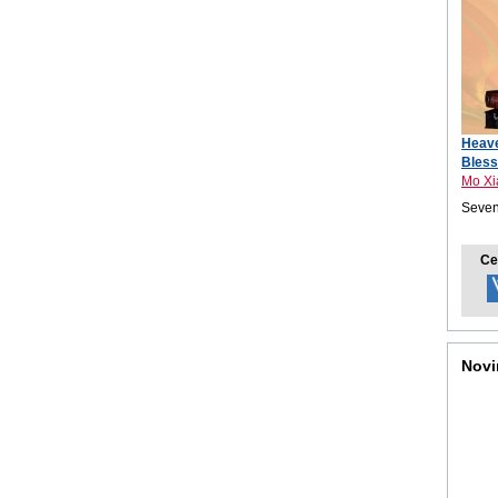
Heave
Bless
Mo Xi
Seven
Ce
Novi