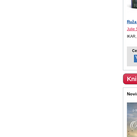
Ruža
Julie 
IKAR,
Ce
Kni
Novi