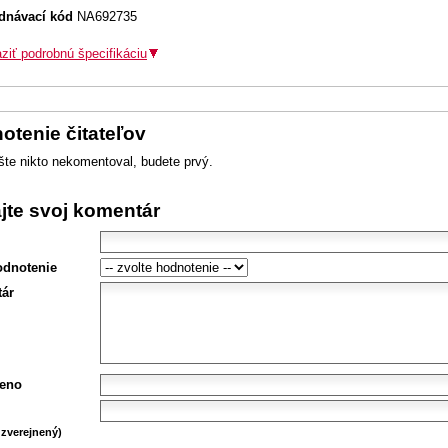
dnávací kód
NA692735
ziť podrobnú špecifikáciu
otenie čitateľov
šte nikto nekomentoval, budete prvý.
ajte svoj komentár
odnotenie
ár
eno
zverejnený)