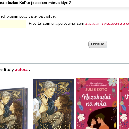
ná otázka:
Koľko je sedem mínus štyri?
edi prosím používajte iba číslice.
Prečítal som si a porozumel som
zásadám spracovania a o
Odoslať
e tituly
autora
: