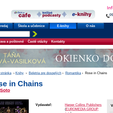
redaj
Škola a učebnice
E-knihy
O nás
ava a poštovné
Časté otázky
Kontakty
stránka
›
Knihy
›
Beletria pre dospelých
›
Romantika
› Rose in Chains
se in Chains
 Soto
Vydavateľ:
Harper Collins Publishers
V
(
EUROMEDIA GROUP,