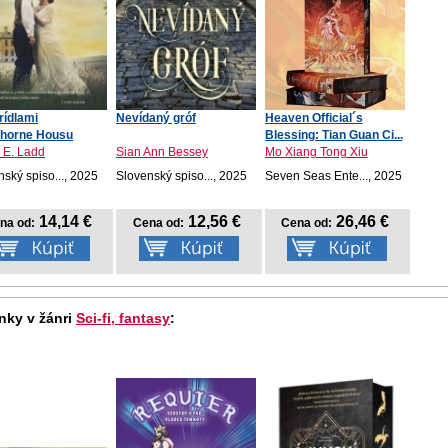
rídlami
Nevídaný gróf
Heaven Official´s
thorne Housu
Blessing: Tian Guan Ci...
 E. Ladd
Sian Ann Bessey
Mo Xiang Tong Xiu
ský spiso..., 2025
Slovenský spiso..., 2025
Seven Seas Ente..., 2025
14,14 €
12,56 €
26,46 €
na od:
Cena od:
Cena od:
nky v žánri
Sci-fi, fantasy
: