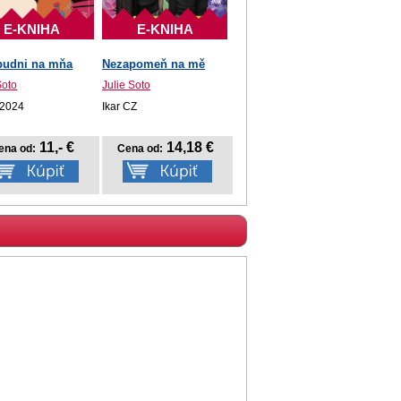
E-KNIHA
E-KNIHA
budni na mňa
Nezapomeň na mě
Soto
Julie Soto
 2024
Ikar CZ
11,- €
14,18 €
ena od:
Cena od: