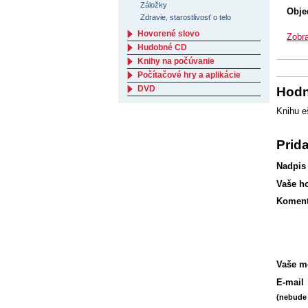
Záložky
Obje
Zdravie, starostlivosť o telo
Hovorené slovo
Zobra
Hudobné CD
Knihy na počúvanie
Počítačové hry a aplikácie
DVD
Hodn
Knihu e
Prid
Nadpis
Vaše h
Koment
Vaše m
E-mail
(nebude 