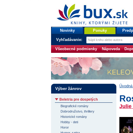
bux.sk
knihy, ktorými žijete
Úvodná stránka
Novinky
Ponuky
Predp
Vyhľadávanie:
Všeobecné podmienky
Nápoveda
Dopr
Úvodná 
Výber žánrov
Ro
Beletria pre dospelých
Julie
Biografické romány
Dobrodružstvo, thrillery
Historické romány
Hobby - deti
Horor
Humor, satira