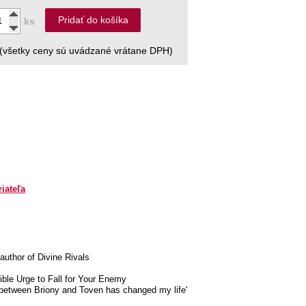
Pridať do košíka
ks
(všetky ceny sú uvádzané vrátane DPH)
riateľa
author of Divine Rivals
tible Urge to Fall for Your Enemy
y between Briony and Toven has changed my life'