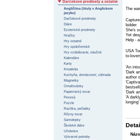
Darčekové predmety a ostatné
The war
Angličtina (tituly v Anglickom
jazyku)
Darčekové predmety
Capture
Diáre
bidder.
She's so
Ezoterické predmety
Yet desp
Hračky
Help - a
Hry ostatné
Hry spoločenské
USA Toda
Hry vzdelávacie, náučné
to-love
Kalendáre
Karty
'An int
Kreativita
'Dark a
Kuchyňa, domácnosť, záhrada
author 
Magnetky
'Captiv
Omaľovánky
bestsel
'Dark an
Papiernický tovar
'A dark
Pexesá
longing
Puzzle
Razítka, pečiatky
Rôzny tovar
Samolepky
Detai
Školské diáre
Učebnice
Názo
Výtvarné potreby