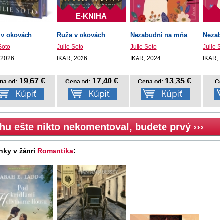
E-KNIHA
 v okovách
Ruža v okovách
Nezabudni na mňa
Neza
Soto
Julie Soto
Julie Soto
Julie 
 2026
IKAR, 2026
IKAR, 2024
IKAR,
19,67 €
17,40 €
13,35 €
na od:
Cena od:
Cena od:
C
hu ešte nikto nekomentoval, budete prvý ›››
nky v žánri
Romantika
: