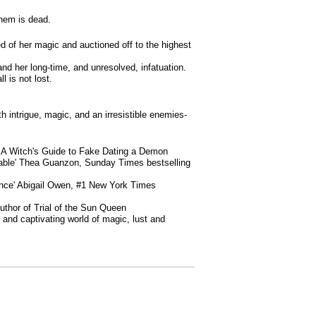
hem is dead.
d of her magic and auctioned off to the highest
and her long-time, and unresolved, infatuation.
l is not lost.
th intrigue, magic, and an irresistible enemies-
of A Witch's Guide to Fake Dating a Demon
ttable' Thea Guanzon, Sunday Times bestselling
omance' Abigail Owen, #1 New York Times
 author of Trial of the Sun Queen
and captivating world of magic, lust and