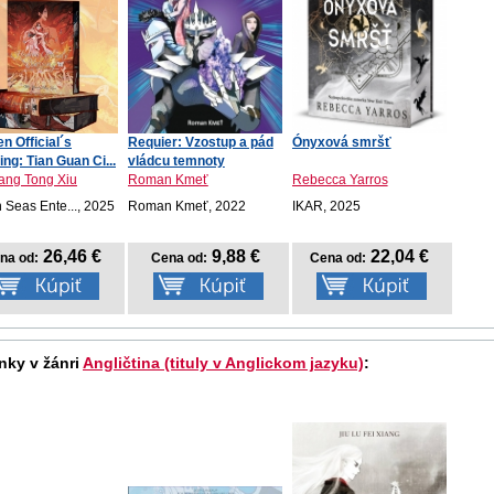
n Official´s
Requier: Vzostup a pád
Ónyxová smršť
ing: Tian Guan Ci...
vládcu temnoty
ang Tong Xiu
Roman Kmeť
Rebecca Yarros
 Seas Ente..., 2025
Roman Kmeť, 2022
IKAR, 2025
26,46 €
9,88 €
22,04 €
na od:
Cena od:
Cena od:
nky v žánri
Angličtina (tituly v Anglickom jazyku)
: