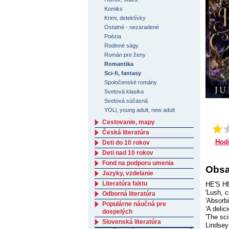
Komiks
Krimi, detektívky
Ostatné - nezaradené
Poézia
Rodinné ságy
Román pre ženy
Romantika
Sci-fi, fantasy
Spoločenské romány
Svetová klasika
Svetová súčasná
YOLi, young adult, new adult
Cestovanie, mapy
Česká literatúra
Hod
Deti do 10 rokov
Deti nad 10 rokov
Fond na podporu umenia
Obsa
Jazyky, vzdelanie
Literatúra faktu
HE'S H
'Lush, 
Odborná literatúra
'Absorb
Populárne náučná pre
'A delic
dospelých
'The sc
Slovenská literatúra
Lindsey