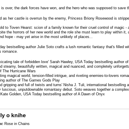
 is over, the dark forces have won, and the hero who was supposed to save t
d as her castle is overrun by the enemy, Princess Briony Rosewood is strippe
ld to Toven Hearst: scion of a family known for their cruel control of magic - 
ite the horrors of her new world and the role she must learn to play within it, al
nd hope - may yet arise in the most unlikely of places...
y bestselling author Julie Soto crafts a lush romantic fantasy that's filled wi
rs romance.
oxicating tale of forbidden love' Sarah Hawley, USA Today bestselling author 
nd steamy, beautifully written, magical and nuanced, and completely unforge
of The Hurricane Wars
ating magical world, tension-filled intrigue, and riveting enemies-to-lovers r
ling author of The Games Gods Play
d gripping and full of twists and turns' Nisha J. Tuli, international bestselling
ly luscious, unputdownable romantasy debut. Soto weaves together a complex 
' Kate Golden, USA Today bestselling author of A Dawn of Onyx
ly o knihe
v:
Rose in Chains