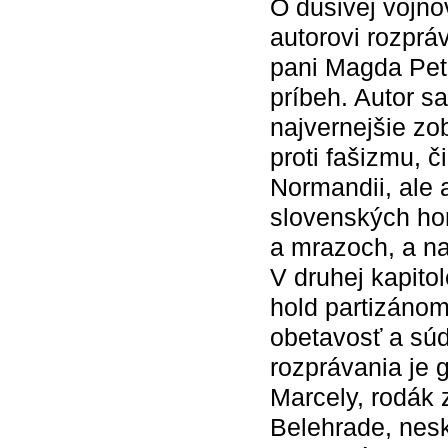
O dusivej vojnov
autorovi rozprá
pani Magda Peti
príbeh. Autor s
najvernejšie zo
proti fašizmu, 
Normandii, ale 
slovenských hor
a mrazoch, a n
V druhej kapito
hold partizánom
obetavosť a súd
rozprávania je 
Marcely, rodák 
Belehrade, nes