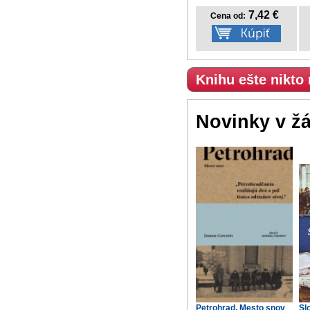
7,42 €
Cena od:
Knihu ešte nikto
Novinky v ž
Petrohrad. Mesto snov
Sl