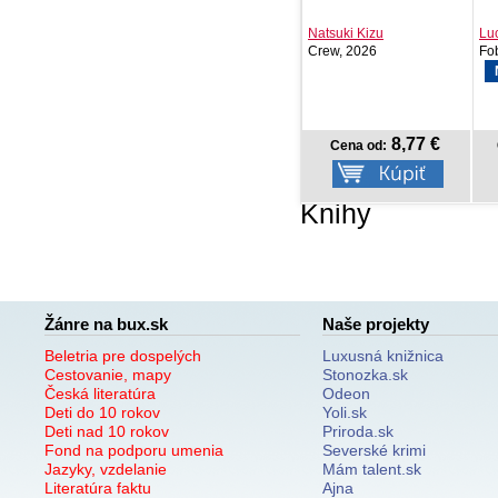
Natsuki Kizu
Luciano Lamberti
Ma
Crew, 2026
Fobos, 2026
Tat
NOVINKA
8,77 €
12,30 €
Cena od:
Cena od:
Knihy
Žánre na bux.sk
Naše projekty
Beletria pre dospelých
Luxusná knižnica
Cestovanie, mapy
Stonozka.sk
Česká literatúra
Odeon
Deti do 10 rokov
Yoli.sk
Deti nad 10 rokov
Priroda.sk
Fond na podporu umenia
Severské krimi
Jazyky, vzdelanie
Mám talent.sk
Literatúra faktu
Ajna