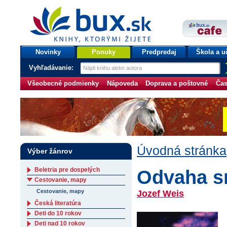
bux.sk
knihy, ktorými žijete
Úvodná stránka
Novinky
Ponuky
Predpredaj
Škola a u
Vyhľadávanie:
Všeobecné podmienky
Nápoveda
Doprava a poštovné
Čas
Úvodná stránka
Výber žánrov
Beletria pre dospelých
Odvaha s
Cestovanie, mapy
Cestovanie, mapy
Jozef Weis
Česká literatúra
Deti do 10 rokov
Deti nad 10 rokov