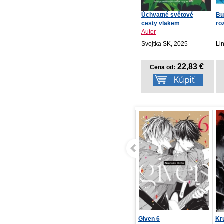
Úchvatné světové
Bu
cesty vlakem
ro
Autor
Svojtka SK, 2025
Li
22,83 €
Cena od:
Given 6
Kruguerský masakr
Bl