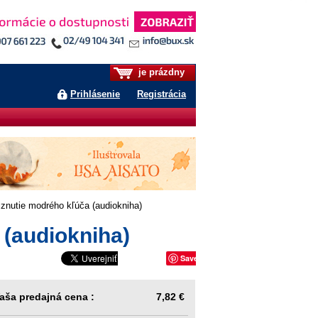
je prázdny
Prihlásenie
Registrácia
nutie modrého kľúča (audiokniha)
(audiokniha)
Save
aša predajná cena :
7,82 €