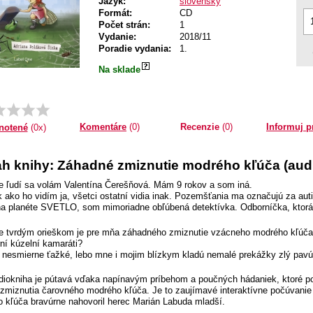
Jazyk:
slovenský
Formát:
CD
Počet strán:
1
Vydanie:
2018/11
Poradie vydania:
1.
Na sklade
Komentáre
(0)
Recenzie
(0)
Informuj p
notené
(0x)
h knihy: Záhadné zmiznutie modrého kľúča (aud
e ľudí sa volám Valentína Čerešňová. Mám 9 rokov a som iná.
k ako ho vidím ja, všetci ostatní vidia inak. Pozemšťania ma označujú za aut
na planéte SVETLO, som mimoriadne obľúbená detektívka. Odborníčka, ktorá z
e tvrdým orieškom je pre mňa záhadného zmiznutie vzácneho modrého kľúča.
rní kúzelní kamaráti?
 nesmierne ťažké, lebo mne i mojim blízkym kladú nemalé prekážky zlý pavúk
diokniha je pútavá vďaka napínavým príbehom a poučných hádaniek, ktoré p
zmiznutia čarovného modrého kľúča. Je to zaujímavé interaktívne počúvanie 
 kľúča bravúrne nahovoril herec Marián Labuda mladší.