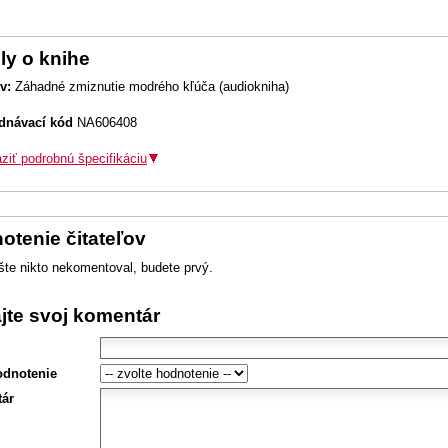
ly o knihe
v:
Záhadné zmiznutie modrého kľúča (audiokniha)
dnávací kód
NA606408
ziť podrobnú špecifikáciu
otenie čitateľov
šte nikto nekomentoval, budete prvý.
ajte svoj komentár
odnotenie
ár