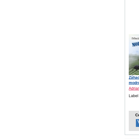
Záhad
modr
(audio
Adria
Label
C