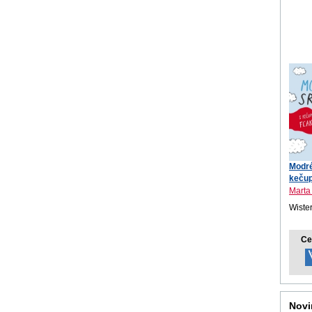
Modré
keču
Marta
Wister
Ce
Novi