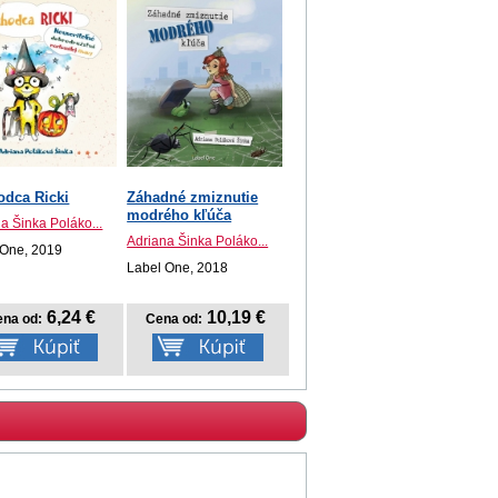
odca Ricki
Záhadné zmiznutie
modrého kľúča
a Šinka Poláko...
Adriana Šinka Poláko...
 One, 2019
Label One, 2018
6,24 €
10,19 €
na od:
Cena od: