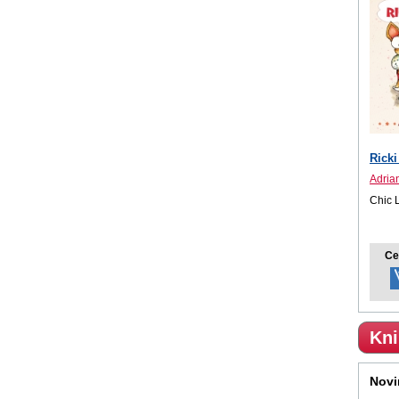
Ricki
Adria
Chic 
Ce
Kni
Novi