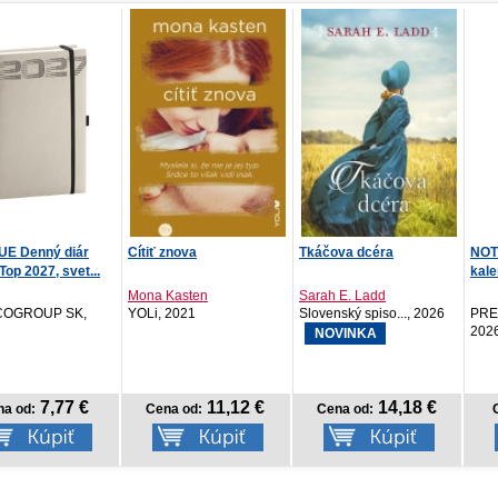
znova
Tkáčova dcéra
NOTIQUE Nástenný
Bude
kalendár Mačky 2027,
12...
Kasten
Sarah E. Ladd
Sere
2021
Slovenský spiso..., 2026
PRESCOGROUP SK,
Red
2026
NOVINKA
11,12 €
14,18 €
3,57 €
a od:
Cena od:
Cena od:
C