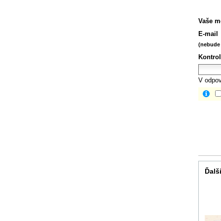
Vaše m
E-mail
(nebude 
Kontrol
V odpov
Ďalši