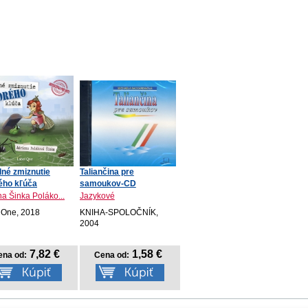
né zmiznutie
Taliančina pre
ého kľúča
samoukov-CD
kn...
na Šinka Poláko...
Jazykové
 One, 2018
KNIHA-SPOLOČNÍK,
2004
7,82 €
1,58 €
ena od:
Cena od: