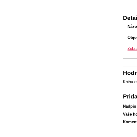
Detai
Názo
Obje
Zobra
Hodn
Knihu e
Prid
Nadpis
Vaše h
Koment