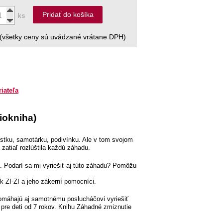
Pridať do košíka
ks
(všetky ceny sú uvádzané vrátane DPH)
riateľa
iokniha)
istku, samotárku, podivínku. Ale v tom svojom
atiaľ rozlúštila každú záhadu.
 Podarí sa mi vyriešiť aj túto záhadu? Pomôžu
 ZI-ZI a jeho zákerní pomocníci.
omáhajú aj samotnému poslucháčovi vyriešiť
pre deti od 7 rokov. Knihu Záhadné zmiznutie