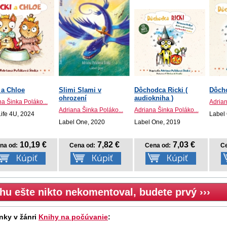
 a Chloe
Slimi Slami v
Dôchodca Ricki (
Dôch
ohrození
audiokniha )
na Šinka Poláko...
Adrian
Adriana Šinka Poláko...
Adriana Šinka Poláko...
Life 4U, 2024
Label
Label One, 2020
Label One, 2019
10,19 €
7,82 €
7,03 €
na od:
Cena od:
Cena od:
Ce
hu ešte nikto nekomentoval, budete prvý ›››
nky v žánri
Knihy na počúvanie
: