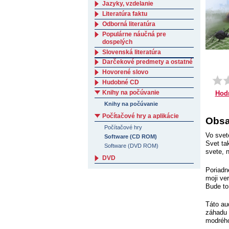
Jazyky, vzdelanie
Literatúra faktu
Odborná literatúra
Populárne náučná pre
dospelých
Slovenská literatúra
Darčekové predmety a ostatné
Hovorené slovo
Hudobné CD
Knihy na počúvanie
Hod
Knihy na počúvanie
Počítačové hry a aplikácie
Obsa
Počítačové hry
Vo svet
Software (CD ROM)
Svet ta
Software (DVD ROM)
svete, 
DVD
Poriadn
moji ve
Bude to
Táto au
záhadu 
modrého