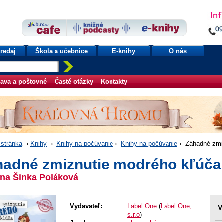
redaj
Škola a učebnice
E-knihy
O nás
ava a poštovné
Časté otázky
Kontakty
stránka
›
Knihy
›
Knihy na počúvanie
›
Knihy na počúvanie
› Záhadné zmiz
hadné zmiznutie modrého kľúča 
ana Šinka Poláková
Vydavateľ:
Label One
(
Label One,
V
s.r.o
)