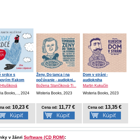
 srdce s
Ženy. Do tanca i na
Dom v stráni -
povým fľakom
počúvanie - audiokni...
audiokniha
 Hlušíková
Božena Slančíková-Ti...
Martin Kukučín
ia Books,..., 2024
Wisteria Books, 2023
Wisteria Books, 2023
10,23 €
11,77 €
13,35 €
na od:
Cena od:
Cena od:
nky v žánri
Software (CD ROM)
: