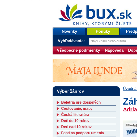
bux.sk
knihy, ktorými žijete
Úvodná stránka
Novinky
Ponuky
Predp
Vyhľadávanie:
Všeobecné podmienky
Nápoveda
Dopr
Úvodná 
Výber žánrov
Zá
Beletria pre dospelých
Cestovanie, mapy
Adri
Česká literatúra
Deti do 10 rokov
Deti nad 10 rokov
Fond na podporu umenia