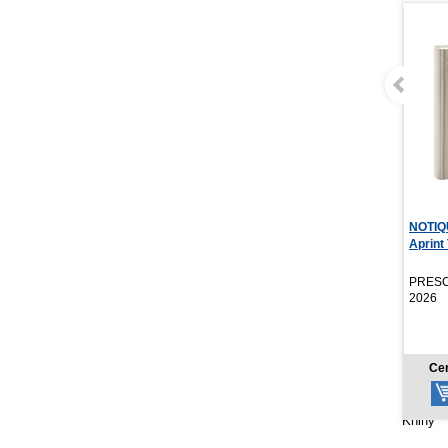
NOTIQUE Denný diár
Cítiť 
Aprint Top 2027, svet...
Mona 
PRESCOGROUP SK,
YOLi, 
2026
7,77 €
Cena od:
Cen
Knihy