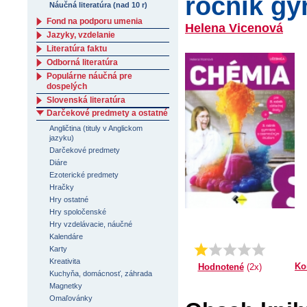
ročník g
Náučná literatúra (nad 10 r)
Fond na podporu umenia
Helena Vicenová
Jazyky, vzdelanie
Literatúra faktu
Odborná literatúra
Populárne náučná pre
dospelých
Slovenská literatúra
Darčekové predmety a ostatné
Angličtina (tituly v Anglickom
jazyku)
Darčekové predmety
Diáre
Ezoterické predmety
Hračky
Hry ostatné
Hry spoločenské
Hry vzdelávacie, náučné
Kalendáre
Priemer:
1.0
Karty
Kreativita
Ko
Hodnotené
(2x)
Kuchyňa, domácnosť, záhrada
Magnetky
Omaľovánky