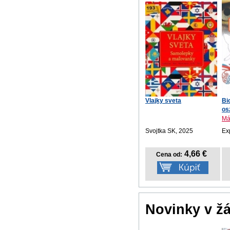
Vlajky sveta
Bi
osz
Má
Svojtka SK, 2025
Ex
4,66 €
Cena od:
Novinky v ž