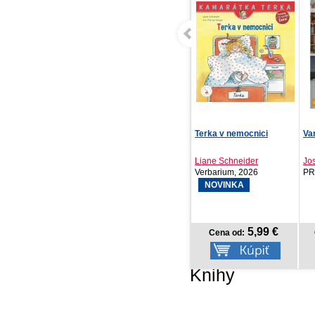
Terka v nemocnici
Varenie bez výhovoriek
NO
To
Liane Schneider
Joshua Weissman
Verbarium, 2026
PRÍRODA, 2022
PR
20
NOVINKA
5,99 €
19,92 €
Cena od:
Cena od:
Knihy