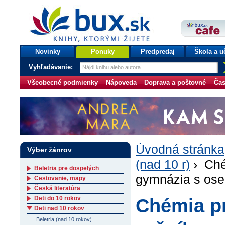
bux.sk
knihy, ktorými žijete
Úvodná stránka
Novinky
Ponuky
Predpredaj
Škola a u
Vyhľadávanie:
Všeobecné podmienky
Nápoveda
Doprava a poštovné
Čas
Úvodná stránka
Výber žánrov
(nad 10 r)
› Chém
Beletria pre dospelých
gymnázia s os
Cestovanie, mapy
Česká literatúra
Deti do 10 rokov
Chémia pr
Deti nad 10 rokov
Beletria (nad 10 rokov)