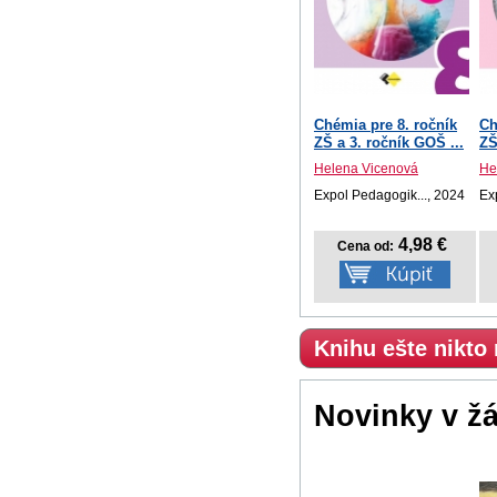
Chémia pre 8. ročník
Ch
ZŠ a 3. ročník GOŠ ...
ZŠ
Helena Vicenová
He
Expol Pedagogik..., 2024
Ex
4,98 €
Cena od:
Knihu ešte nikto
Novinky v ž