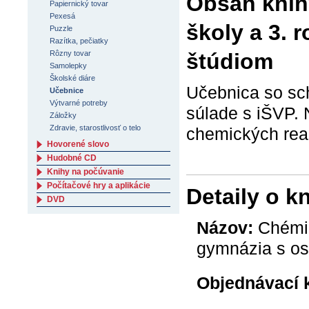
Obsah knihy
Papiernický tovar
Pexesá
školy a 3.
Puzzle
Razítka, pečiatky
štúdiom
Rôzny tovar
Samolepky
Školské diáre
Učebnica so sc
Učebnice
Výtvarné potreby
súlade s iŠVP. 
Záložky
Zdravie, starostlivosť o telo
chemických reak
Hovorené slovo
Hudobné CD
Knihy na počúvanie
Počítačové hry a aplikácie
Detaily o k
DVD
Názov:
Chémia 
gymnázia s o
Objednávací 