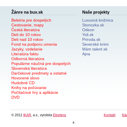
Žánre na bux.sk
Naše projekty
Beletria pre dospelých
Luxusná knižnica
Cestovanie, mapy
Stonozka.sk
Česká literatúra
Odeon
Deti do 10 rokov
Yoli.sk
Deti nad 10 rokov
Priroda.sk
Fond na podporu umenia
Severské krimi
Jazyky, vzdelanie
Mám talent.sk
Literatúra faktu
Ajna
Odborná literatúra
Populárne náučná pre dospelých
Slovenská literatúra
Darčekové predmety a ostatné
Hovorené slovo
Hudobné CD
Knihy na počúvanie
Počítačové hry a aplikácie
DVD
© 2011
IKAR
, a.s., vyrobila
Etnetera
Kontakt
Ná
x