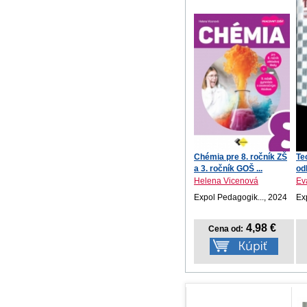
Chémia pre 8. ročník ZŠ
Te
a 3. ročník GOŠ ...
od
Helena Vicenová
Ev
Expol Pedagogik..., 2024
Ex
4,98 €
Cena od: