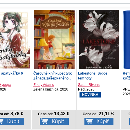
é kníhkupectvo:
Lakestone: Srdce
Refill – Týždenný
NOT
 zašepkaného...
temnoty
krúžkový diár s vymeni...
kale
12...
 Adams
Sarah Rivens
 knižnica, 2026
Red, 2026
PRESCOGROUP SK,
PRE
2026
202
NOVINKA
13,42 €
21,11 €
8,97 €
a od:
Cena od:
Cena od: