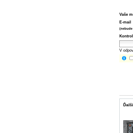
Vaše m
E-mail
(nebude 
Kontrol
V odpov
Ďalši