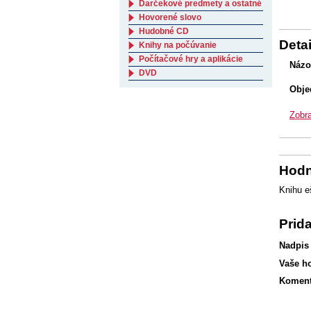
Darčekové predmety a ostatné
Hovorené slovo
Hudobné CD
Detai
Knihy na počúvanie
Počítačové hry a aplikácie
Názo
DVD
Obje
Zobra
Hodn
Knihu e
Prid
Nadpis
Vaše h
Koment