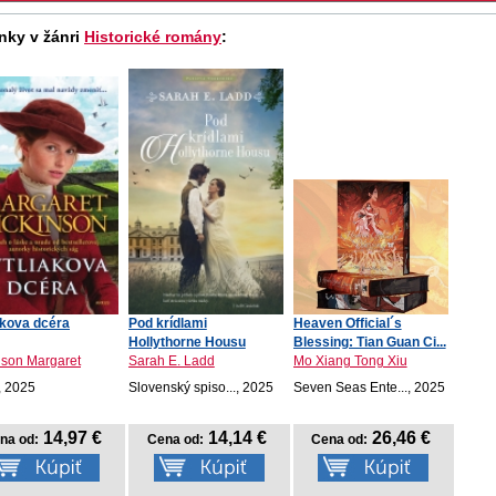
nky v žánri
Historické romány
:
akova dcéra
Pod krídlami
Heaven Official´s
Hollythorne Housu
Blessing: Tian Guan Ci...
nson Margaret
Sarah E. Ladd
Mo Xiang Tong Xiu
, 2025
Slovenský spiso..., 2025
Seven Seas Ente..., 2025
14,97 €
14,14 €
26,46 €
na od:
Cena od:
Cena od: