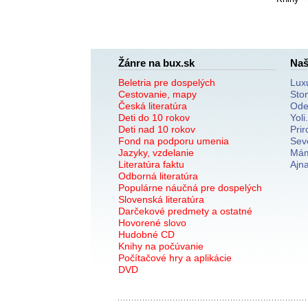
Žánre na bux.sk
Naš
Beletria pre dospelých
Lux
Cestovanie, mapy
Sto
Česká literatúra
Ode
Deti do 10 rokov
Yoli
Deti nad 10 rokov
Prir
Fond na podporu umenia
Sev
Jazyky, vzdelanie
Mám
Literatúra faktu
Ajn
Odborná literatúra
Populárne náučná pre dospelých
Slovenská literatúra
Darčekové predmety a ostatné
Hovorené slovo
Hudobné CD
Knihy na počúvanie
Počítačové hry a aplikácie
DVD