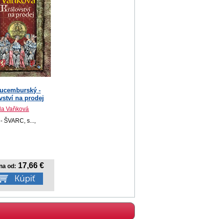
Lucemburský -
vství na prodej
la Vaňková
 ŠVARC, s...,
17,66 €
na od: