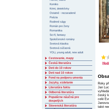
Komiks
Krimi, detektívky
Ostatné - nezaradené
Poézia
Rodinné ságy
Román pre ženy
Romantika
Sci-fi, fantasy
Spoločenské romány
Svetová klasika
Svetová súčasná
YOLi, young adult, new adult
Cestovanie, mapy
Česká literatúra
Hod
Deti do 10 rokov
Deti nad 10 rokov
Obsa
Fond na podporu umenia
Jazyky, vzdelanie
Roky př
Jan Luc
Literatúra faktu
vyhledá
Odborná literatúra
český kr
Populárne náučná pre
celé Ev
dospelých
Janovou
Slovenská literatúra
také ne