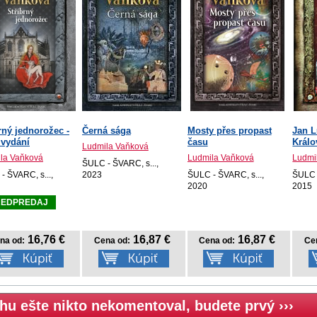
rný jednorožec -
Černá sága
Mosty přes propast
Jan 
 vydání
času
Králo
Ludmila Vaňková
la Vaňková
Ludmila Vaňková
Ludmi
ŠULC - ŠVARC, s...,
- ŠVARC, s...,
2023
ŠULC - ŠVARC, s...,
ŠULC -
2020
2015
REDPREDAJ
16,76 €
16,87 €
16,87 €
na od:
Cena od:
Cena od:
Ce
hu ešte nikto nekomentoval, budete prvý ›››