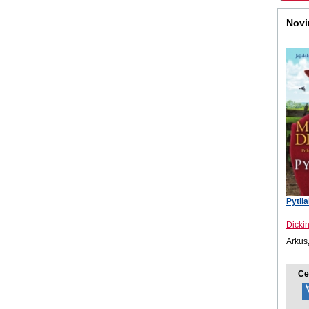
Novi
Pytli
Dicki
Arkus
Ce