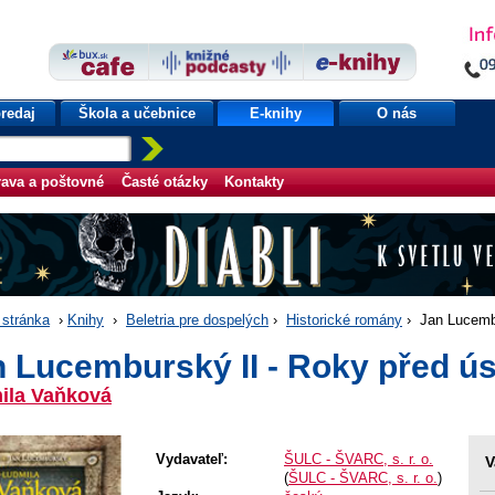
redaj
Škola a učebnice
E-knihy
O nás
ava a poštovné
Časté otázky
Kontakty
stránka
›
Knihy
›
Beletria pre dospelých
›
Historické romány
› Jan Lucembu
 Lucemburský II - Roky před ú
ila Vaňková
Vydavateľ:
ŠULC - ŠVARC, s. r. o.
V
(
ŠULC - ŠVARC, s. r. o.
)