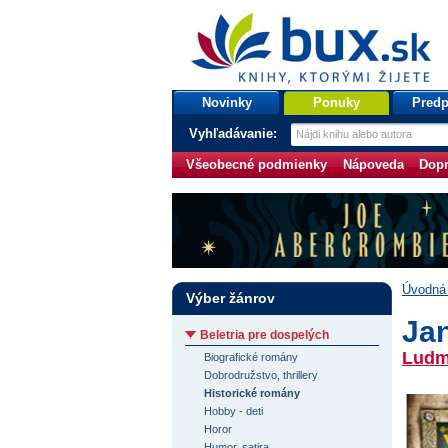
bux.sk
knihy, ktorými žijete
Úvodná stránka
Novinky
Ponuky
Predp
Vyhľadávanie:
Všeobecné podmienky
Nápoveda
Dopr
Úvodná 
Výber žánrov
Jan
Beletria pre dospelých
Ludm
Biografické romány
Dobrodružstvo, thrillery
Historické romány
Hobby - deti
Horor
Humor, satira