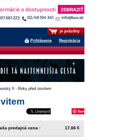
je prázdny
Prihlásenie
Registrácia
rský II - Roky před úsvitem
svitem
Save
aša predajná cena :
17,66 €