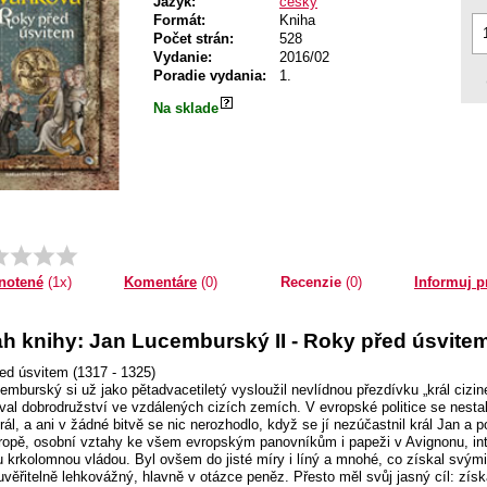
Jazyk:
český
Formát:
Kniha
Počet strán:
528
Vydanie:
2016/02
Poradie vydania:
1.
Na sklade
Priemer:
1.0
Komentáre
(0)
Recenzie
(0)
Informuj p
notené
(1x)
h knihy: Jan Lucemburský II - Roky před úsvite
ed úsvitem (1317 - 1325)
emburský si už jako pětadvacetiletý vysloužil nevlídnou přezdívku „král cizine
val dobrodružství ve vzdálených cizích zemích. V evropské politice se nesta
ál, a ani v žádné bitvě se nic nerozhodlo, když se jí nezúčastnil král Jan a 
ropě, osobní vztahy ke všem evropským panovníkům i papeži v Avignonu, intr
 krkolomnou vládou. Byl ovšem do jisté míry i líný a mnohé, co získal svým
uvěřitelně lehkovážný, hlavně v otázce peněz. Přesto měl svůj jasný cíl: zí