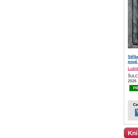
Stříb
nové
Ludmi
ŠULC 
2026
P
Ce
Kni