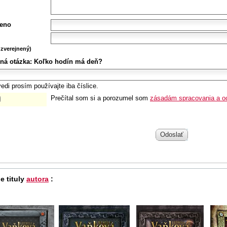
eno
zverejnený)
ná otázka:
Koľko hodín má deň?
edi prosím používajte iba číslice.
Prečítal som si a porozumel som
zásadám spracovania a o
Odoslať
e tituly
autora
: