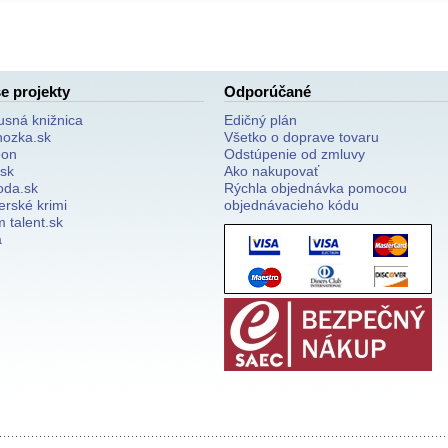
e projekty
Odporúčané
usná knižnica
Edičný plán
nozka.sk
Všetko o doprave tovaru
on
Odstúpenie od zmluvy
.sk
Ako nakupovať
oda.sk
Rýchla objednávka pomocou
erské krimi
objednávacieho kódu
 talent.sk
a