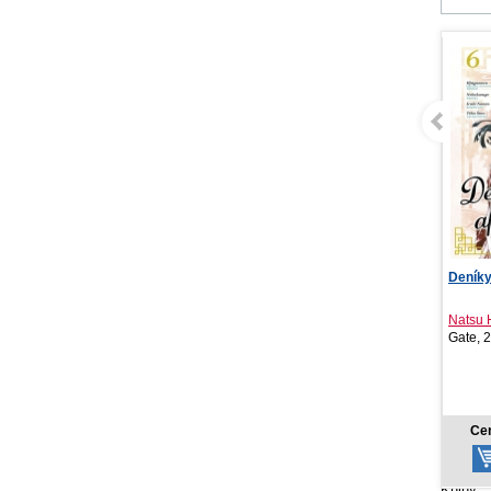
Deníky apatykářky 6
Čarovn
Záhada
Natsu Hyuuga
Ellery
Gate, 2026
Zelená
8,78 €
Cena od:
Cen
Knihy