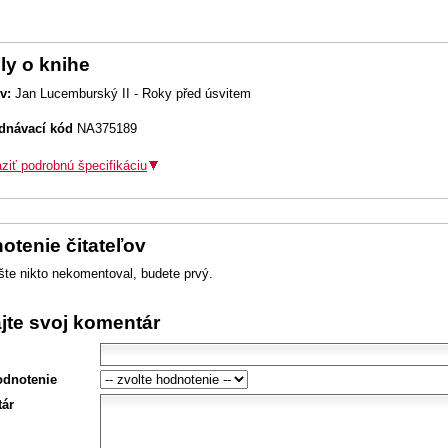
ly o knihe
v:
Jan Lucemburský II - Roky před úsvitem
dnávací kód
NA375189
ziť podrobnú špecifikáciu
otenie čitateľov
šte nikto nekomentoval, budete prvý.
ajte svoj komentár
odnotenie
ár