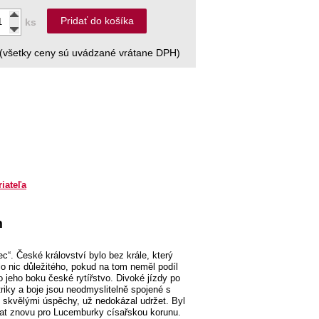
Pridať do košíka
ks
(všetky ceny sú uvádzané vrátane DPH)
riateľa
m
c“. České království bylo bez krále, který
lo nic důležitého, pokud na tom neměl podíl
po jeho boku české rytířstvo. Divoké jízdy po
iky a boje jsou neodmyslitelně spojené s
i skvělými úspěchy, už nedokázal udržet. Byl
skat znovu pro Lucemburky císařskou korunu.