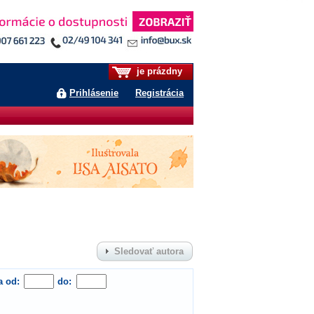
je prázdny
Prihlásenie
Registrácia
Sledovať autora
a od:
do: