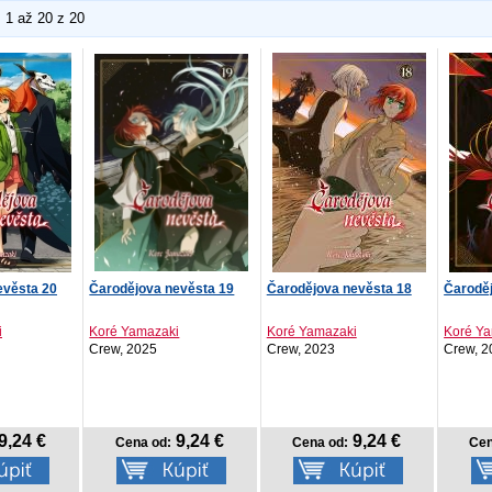
1 až 20 z 20
evěsta 20
Čarodějova nevěsta 19
Čarodějova nevěsta 18
Čarodě
i
Koré Yamazaki
Koré Yamazaki
Koré Y
Crew, 2025
Crew, 2023
Crew, 2
9,24 €
9,24 €
9,24 €
Cena od:
Cena od:
Cen