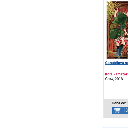
Čarodějova n
Koré Yamazak
Crew, 2018
Cena od: