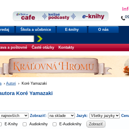
redaj
Škola a učebnice
E-knihy
O nás
ava a poštovné
Časté otázky
Kontakty
a
›
Autori
›
Koré Yamazaki
autora Koré Yamazaki
Zobraziť:
Jazyk:
Cen
E-Knihy
Audioknihy
E-Audioknihy
Zobraziť