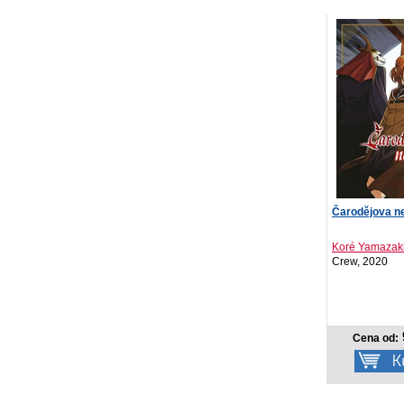
Čarodějova n
Koré Yamazak
Crew, 2020
Cena od: