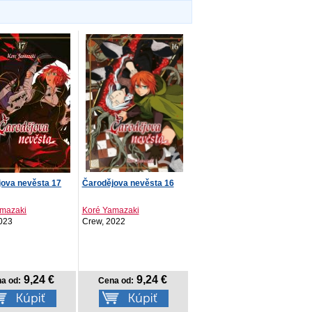
jova nevěsta 17
Čarodějova nevěsta 16
amazaki
Koré Yamazaki
023
Crew, 2022
9,24 €
9,24 €
a od:
Cena od: