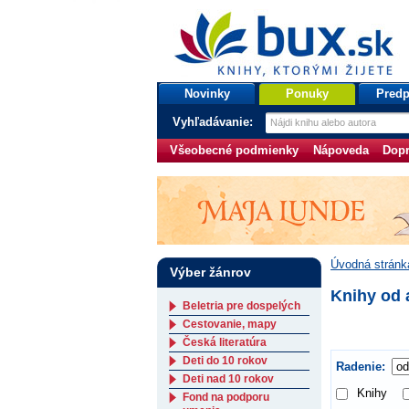
bux.sk
knihy, ktorými žijete
Úvodná stránka
Novinky
Ponuky
Predp
Vyhľadávanie:
Všeobecné podmienky
Nápoveda
Dopr
Úvodná stránk
Výber žánrov
Knihy od 
Beletria pre dospelých
Cestovanie, mapy
Česká literatúra
Deti do 10 rokov
Radenie:
Deti nad 10 rokov
Knihy
Fond na podporu