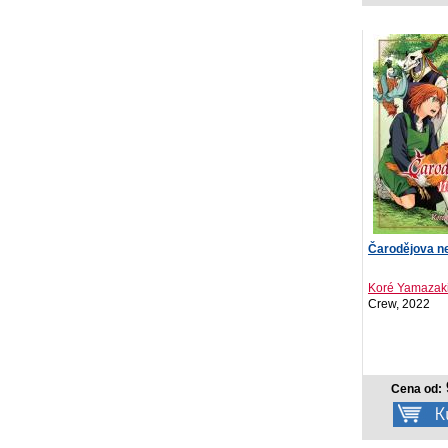
Čarodějova n
Koré Yamazak
Crew, 2022
Cena od: