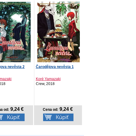
ova nevěsta 2
Čarodějova nevěsta 1
amazaki
Koré Yamazaki
018
Crew, 2018
9,24 €
9,24 €
a od:
Cena od: