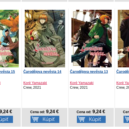
evěsta 15
Čarodějova nevěsta 14
Čarodějova nevěsta 13
Čarodě
i
Koré Yamazaki
Koré Yamazaki
Koré Y
Crew, 2021
Crew, 2021
Crew, 2
9,24 €
9,24 €
9,24 €
Cena od:
Cena od:
Cen