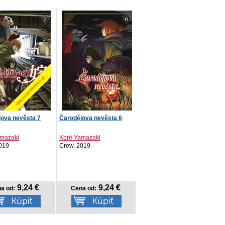
ova nevěsta 7
Čarodějova nevěsta 6
amazaki
Koré Yamazaki
019
Crew, 2019
9,24 €
9,24 €
a od:
Cena od: