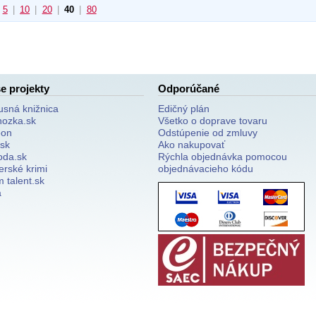
5
|
10
|
20
|
40
|
80
e projekty
Odporúčané
usná knižnica
Edičný plán
nozka.sk
Všetko o doprave tovaru
on
Odstúpenie od zmluvy
.sk
Ako nakupovať
oda.sk
Rýchla objednávka pomocou
erské krimi
objednávacieho kódu
 talent.sk
a