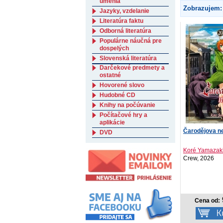
umenia
Zobrazujem:
Jazyky, vzdelanie
Literatúra faktu
Odborná literatúra
Populárne náučná pre
dospelých
Slovenská literatúra
Darčekové predmety a
ostatné
Hovorené slovo
Hudobné CD
Knihy na počúvanie
Počítačové hry a
aplikácie
Čarodějova n
DVD
Koré Yamazak
Crew, 2026
Cena od: