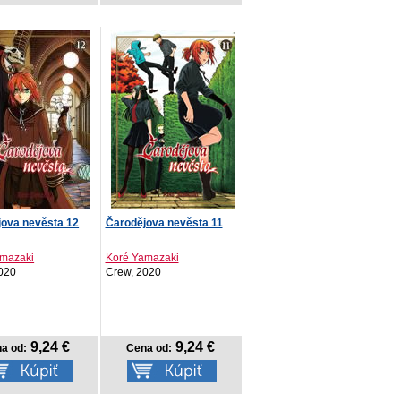
jova nevěsta 12
Čarodějova nevěsta 11
amazaki
Koré Yamazaki
020
Crew, 2020
9,24 €
9,24 €
a od:
Cena od: