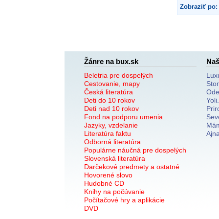
Zobraziť po:
Žánre na bux.sk
Naš
Beletria pre dospelých
Lux
Cestovanie, mapy
Sto
Česká literatúra
Ode
Deti do 10 rokov
Yoli
Deti nad 10 rokov
Prir
Fond na podporu umenia
Sev
Jazyky, vzdelanie
Mám
Literatúra faktu
Ajn
Odborná literatúra
Populárne náučná pre dospelých
Slovenská literatúra
Darčekové predmety a ostatné
Hovorené slovo
Hudobné CD
Knihy na počúvanie
Počítačové hry a aplikácie
DVD