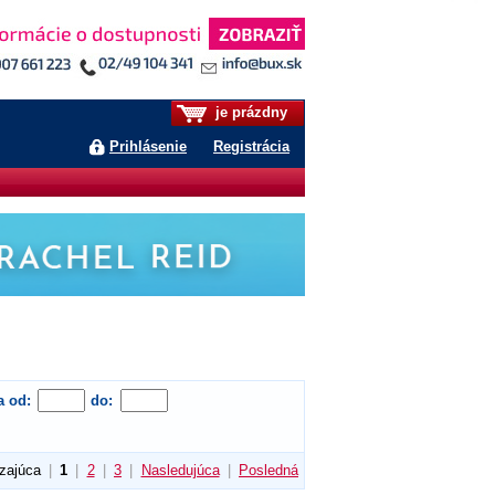
je prázdny
Prihlásenie
Registrácia
a od:
do:
zajúca
|
1
|
2
|
3
|
Nasledujúca
|
Posledná