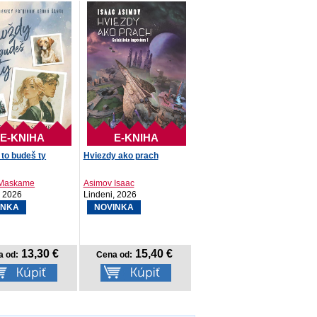
E-KNIHA
E-KNIHA
to budeš ty
Hviezdy ako prach
 Maskame
Asimov Isaac
, 2026
Lindeni, 2026
INKA
NOVINKA
13,30 €
15,40 €
a od:
Cena od: