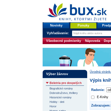
bux.sk
knihy, ktorými žijete
Úvodná stránka
Novinky
Ponuky
Predp
Vyhľadávanie:
Všeobecné podmienky
Nápoveda
Dopr
Úvodná stránk
Výber žánrov
Výpis kníh
Beletria pre dospelých
Biografické romány
Radenie:
Dobrodružstvo, thrillery
E-Knihy
Historické romány
Hobby - deti
Zobrazujem:
Horor
Humor, satira