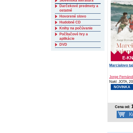
Slovenská literatúra
Darčekové predmety a
ostatné
Hovorené slovo
Hudobné CD
Knihy na počúvanie
Počítačové hry a
aplikácie
DVD
E-KN
Marcialovo ta
Jorge Fernánd
Nakl. JOTA, 2
NOVINKA
1
Cena od: