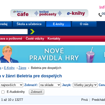
redaj
Škola a učebnice
E-knihy
O nás
ava a poštovné
Časté otázky
Kontakty
a
›
E-Knihy
›
Žánre
›
Beletria pre dospelých
 v žánri Beletria pre dospelých
Zobraziť:
Jazyk:
Cen
E-Audioknihy
Zobraziť
1 až 10 z 13277
Prvá
|
Predchád