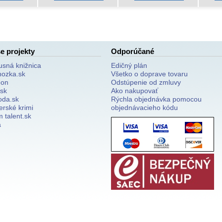
e projekty
Odporúčané
usná knižnica
Edičný plán
nozka.sk
Všetko o doprave tovaru
on
Odstúpenie od zmluvy
.sk
Ako nakupovať
oda.sk
Rýchla objednávka pomocou
erské krimi
objednávacieho kódu
 talent.sk
a