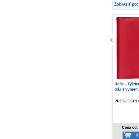
Zobraziť po:
NOTIQUE Denný diár
Refill – Týžd
Ponza 2027, mentolový...
diár s vymeni.
PRESCOGROUP SK, 2026
PRESCOGROU
6,57 €
Cena od:
Cena od: