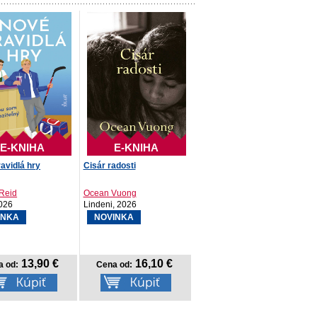
E-KNIHA
E-KNIHA
avidlá hry
Cisár radosti
Reid
Ocean Vuong
026
Lindeni, 2026
INKA
NOVINKA
13,90 €
16,10 €
a od:
Cena od: