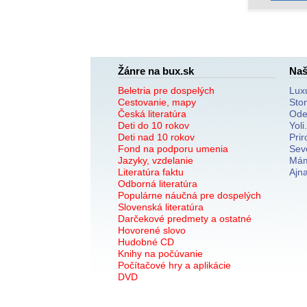
Žánre na bux.sk
Naš
Beletria pre dospelých
Lux
Cestovanie, mapy
Sto
Česká literatúra
Ode
Deti do 10 rokov
Yoli
Deti nad 10 rokov
Prir
Fond na podporu umenia
Sev
Jazyky, vzdelanie
Mám
Literatúra faktu
Ajn
Odborná literatúra
Populárne náučná pre dospelých
Slovenská literatúra
Darčekové predmety a ostatné
Hovorené slovo
Hudobné CD
Knihy na počúvanie
Počítačové hry a aplikácie
DVD