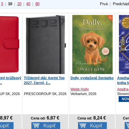
5
|
10
|
20
|
40
|
80
Prvá
|
Predchád
enný krúžkový
Týždenný diár Aprint Top
Dolly, vyplašené šteniatko
Agatha 
..
2027, čierný, 1...
kniha h
Webb Holly
Agatha 
P SK, 2026
PRESCOGROUP SK, 2026
Verbarium, 2026
Slovens
NOV
8,97 €
6,87 €
8,24 €
Cena od:
Cena od:
Cen