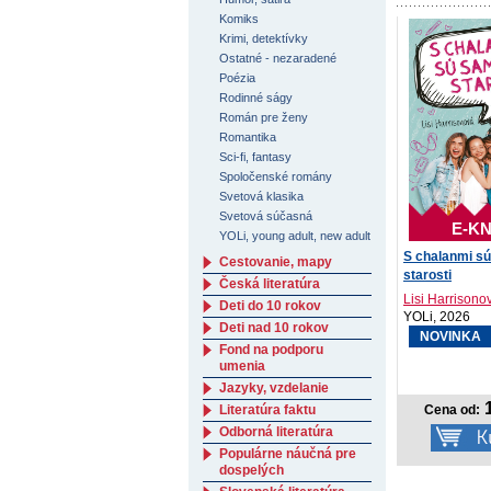
Komiks
Krimi, detektívky
Ostatné - nezaradené
Poézia
Rodinné ságy
Román pre ženy
Romantika
Sci-fi, fantasy
Spoločenské romány
Svetová klasika
Svetová súčasná
E-KN
YOLi, young adult, new adult
S chalanmi s
Cestovanie, mapy
starosti
Česká literatúra
Lisi Harrisono
Deti do 10 rokov
YOLi, 2026
Deti nad 10 rokov
NOVINKA
Fond na podporu
umenia
Jazyky, vzdelanie
1
Literatúra faktu
Cena od:
Odborná literatúra
Populárne náučná pre
dospelých