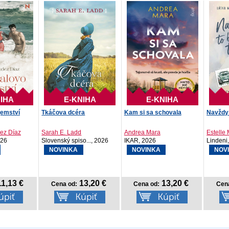
IHA
E-KNIHA
E-KNIHA
jemství
Tkáčova dcéra
Kam si sa schovala
Navždy 
ez Díaz
Sarah E. Ladd
Andrea Mara
Estelle
026
Slovenský spiso..., 2026
IKAR, 2026
Lindeni
NOVINKA
NOVINKA
NOV
1,13 €
13,20 €
13,20 €
Cena od:
Cena od:
Cen