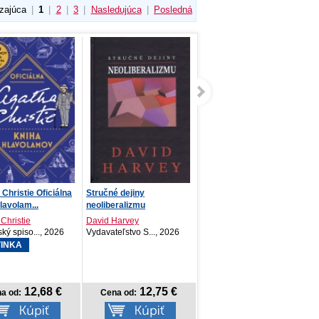
zajúca
|
1
|
2
|
3
|
Nasledujúca
|
Posledná
Christie Oficiálna
Stručné dejiny
Barbie - Moje vysnívané
Moja veľká kniha -
lavolam...
neoliberalizmu
povolania
HĽADAJ a NÁJDI so zvu...
Christie
David Harvey
Kolektív autorov
Billet Marion
ký spiso..., 2026
Vydavateľstvo S..., 2026
Vydavateľstvo T..., 2026
Svojtka SK, 2026
INKA
12,68 €
12,75 €
14,92 €
5,92 €
a od:
Cena od:
Cena od:
Cena od: