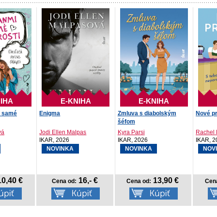
IHA
E-KNIHA
E-KNIHA
ú samé
Enigma
Zmluva s diabolským
Nové pr
šéfom
vá
Jodi Ellen Malpas
Kyra Parsi
Rachel 
IKAR, 2026
IKAR, 2026
IKAR, 2
NOVINKA
NOVINKA
NOV
0,40 €
16,- €
13,90 €
Cena od:
Cena od:
Cen