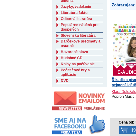
umenia
Zobrazujem:
Jazyky, vzdelanie
Literatúra faktu
Odborná literatúra
Populárne náučná pre
dospelých
Slovenská literatúra
Darčekové predmety a
ostatné
Hovorené slovo
Hudobné CD
Knihy na počúvanie
Počítačové hry a
E-AUDI
aplikácie
Říkadla a pís
DVD
nejmenší děti
Klára Doležal
Popron Music,
Cena od: