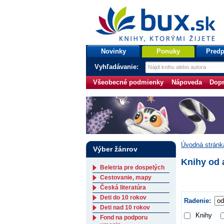
bux.sk
knihy, ktorými žijete
Úvodná stránka
Novinky
Ponuky
Predp
Vyhľadávanie:
Všeobecné podmienky
Nápoveda
Dopr
Úvodná stránk
Výber žánrov
Knihy od 
Beletria pre dospelých
Cestovanie, mapy
Česká literatúra
Deti do 10 rokov
Radenie:
Deti nad 10 rokov
Knihy
Fond na podporu