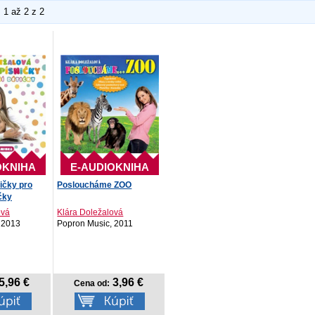
1 až 2 z 2
OKNIHA
E-AUDIOKNIHA
ničky pro
Posloucháme ZOO
čky
ová
Klára Doležalová
 2013
Popron Music, 2011
5,96 €
3,96 €
Cena od: