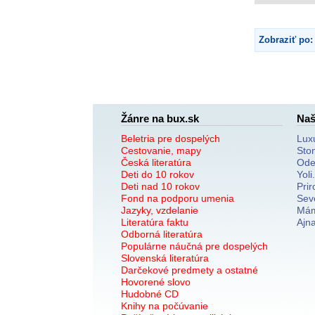
Zobraziť po:
Žánre na bux.sk
Naš
Beletria pre dospelých
Lux
Cestovanie, mapy
Sto
Česká literatúra
Ode
Deti do 10 rokov
Yoli
Deti nad 10 rokov
Prir
Fond na podporu umenia
Sev
Jazyky, vzdelanie
Mám
Literatúra faktu
Ajn
Odborná literatúra
Populárne náučná pre dospelých
Slovenská literatúra
Darčekové predmety a ostatné
Hovorené slovo
Hudobné CD
Knihy na počúvanie