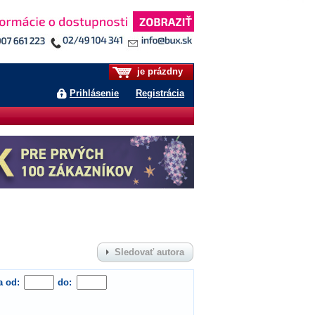
je prázdny
Prihlásenie
Registrácia
Sledovať autora
a od:
do: