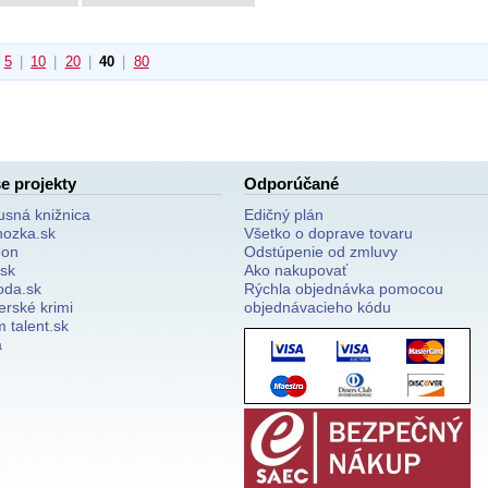
5
|
10
|
20
|
40
|
80
e projekty
Odporúčané
usná knižnica
Edičný plán
nozka.sk
Všetko o doprave tovaru
on
Odstúpenie od zmluvy
.sk
Ako nakupovať
oda.sk
Rýchla objednávka pomocou
erské krimi
objednávacieho kódu
 talent.sk
a