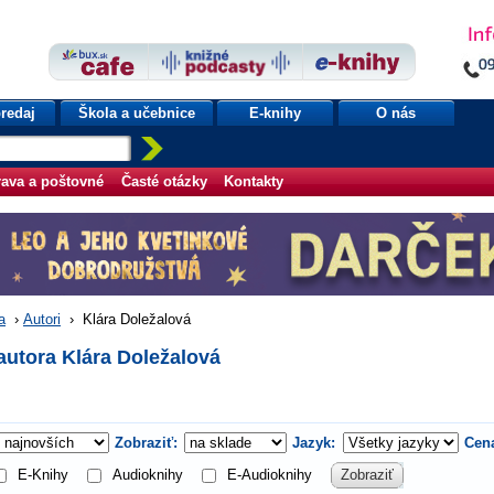
redaj
Škola a učebnice
E-knihy
O nás
ava a poštovné
Časté otázky
Kontakty
a
›
Autori
›
Klára Doležalová
autora Klára Doležalová
Zobraziť:
Jazyk:
Cen
E-Knihy
Audioknihy
E-Audioknihy
Zobraziť