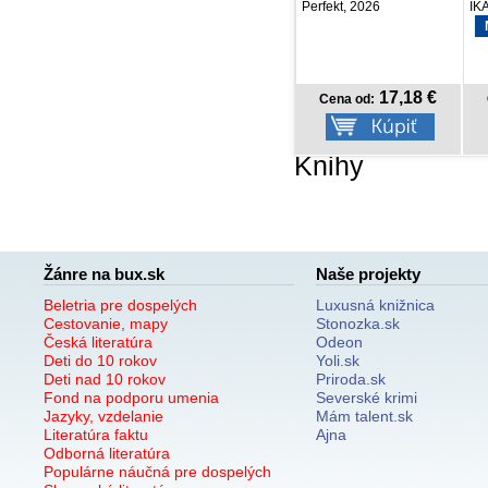
Perfekt, 2026
IKAR, 2026
NOVINKA
17,18 €
14,18 €
Cena od:
Cena od:
Knihy
Žánre na bux.sk
Naše projekty
Beletria pre dospelých
Luxusná knižnica
Cestovanie, mapy
Stonozka.sk
Česká literatúra
Odeon
Deti do 10 rokov
Yoli.sk
Deti nad 10 rokov
Priroda.sk
Fond na podporu umenia
Severské krimi
Jazyky, vzdelanie
Mám talent.sk
Literatúra faktu
Ajna
Odborná literatúra
Populárne náučná pre dospelých