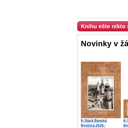
Knihu ešte nikto
Novinky v ž
K-Stará Banská
K-
Bystrica 2026 -
By