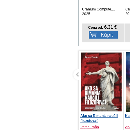
nástenný
Cranium Compute...,
Cr
2025
20
6,31 €
Cena od:
Ako sa Rimania naučili
Kam si sa schovala
filozofovať
Peter Fraňo
Andrea Mara