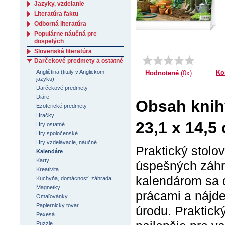
Jazyky, vzdelanie
Literatúra faktu
Odborná literatúra
Populárne náučná pre
dospelých
Slovenská literatúra
Darčekové predmety a ostatné
Ko
Angličtina (tituly v Anglickom
Hodnotené
(0x)
jazyku)
Darčekové predmety
Diáre
Obsah knih
Ezoterické predmety
Hračky
23,1 x 14,5
Hry ostatné
Hry spoločenské
Hry vzdelávacie, náučné
Praktický stolov
Kalendáre
Karty
úspešných záhra
Kreativita
kalendárom sa 
Kuchyňa, domácnosť, záhrada
Magnetky
prácami a nájdet
Omaľovánky
Papiernický tovar
úrodu. Praktick
Pexesá
Puzzle