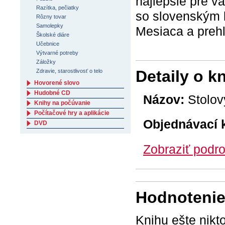
najlepšie pre v
Razítka, pečiatky
so slovenským 
Rôzny tovar
Samolepky
Mesiaca a prehľ
Školské diáre
Učebnice
Výtvarné potreby
Záložky
Detaily o k
Zdravie, starostlivosť o telo
Hovorené slovo
Hudobné CD
Názov:
Stolov
Knihy na počúvanie
Počítačové hry a aplikácie
Objednávací 
DVD
Zobraziť podro
Hodnotenie 
Knihu ešte nikt