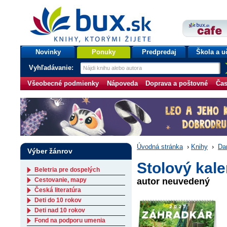
bux.sk
knihy, ktorými žijete
Úvodná stránka
Novinky
Ponuky
Predpredaj
Škola a u
Vyhľadávanie:
Všeobecné podmienky
Nápoveda
Doprava a poštovné
Čas
Úvodná stránka
›
Knihy
›
Da
Výber žánrov
Stolový kale
Beletria pre dospelých
Cestovanie, mapy
autor neuvedený
Česká literatúra
Deti do 10 rokov
Deti nad 10 rokov
Fond na podporu umenia