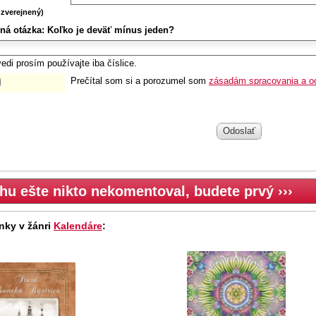
zverejnený)
ná otázka:
Koľko je deväť mínus jeden?
edi prosím používajte iba číslice.
Prečítal som si a porozumel som
zásadám spracovania a o
Odoslať
hu ešte nikto nekomentoval, budete prvý ›››
nky v žánri
Kalendáre
: