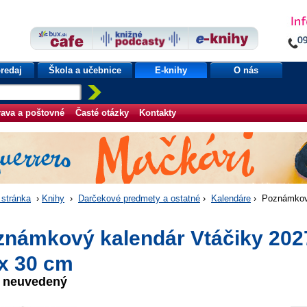
redaj
Škola a učebnice
E-knihy
O nás
ava a poštovné
Časté otázky
Kontakty
stránka
›
Knihy
›
Darčekové predmety a ostatné
›
Kalendáre
› Poznámkový
m
známkový kalendár Vtáčiky 202
x 30 cm
r neuvedený