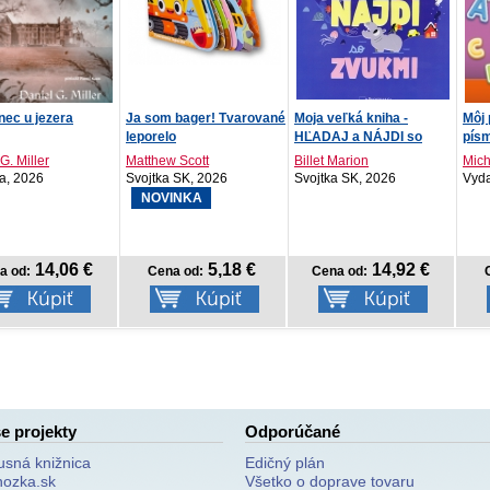
 bager! Tvarované
Moja veľká kniha -
Môj prvý zošit o
NOT
lo
HĽADAJ a NÁJDI so
písmenách PZ
Apri
zvu...
w Scott
Billet Marion
Michaela Šmajdová
a SK, 2026
Svojtka SK, 2026
Vydavateľstvo T..., 2026
PRE
202
INKA
5,18 €
14,92 €
3,98 €
na od:
Cena od:
Cena od:
e projekty
Odporúčané
usná knižnica
Edičný plán
nozka.sk
Všetko o doprave tovaru