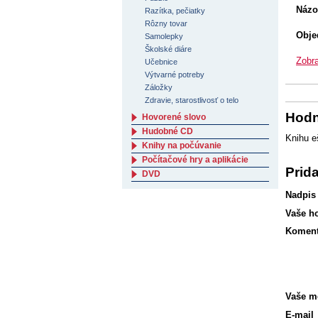
Názo
Razítka, pečiatky
Rôzny tovar
Obje
Samolepky
Školské diáre
Zobra
Učebnice
Výtvarné potreby
Záložky
Zdravie, starostlivosť o telo
Hodn
Hovorené slovo
Hudobné CD
Knihu e
Knihy na počúvanie
Počítačové hry a aplikácie
Prid
DVD
Nadpis
Vaše h
Koment
Vaše m
E-mail