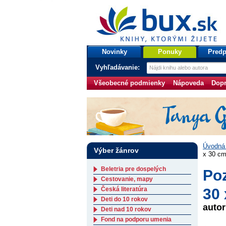
bux.sk
knihy, ktorými žijete
Úvodná stránka
Novinky
Ponuky
Predp
Vyhľadávanie:
Všeobecné podmienky
Nápoveda
Dopr
Úvodná 
Výber žánrov
x 30 c
Beletria pre dospelých
Po
Cestovanie, mapy
Česká literatúra
30 
Deti do 10 rokov
auto
Deti nad 10 rokov
Fond na podporu umenia