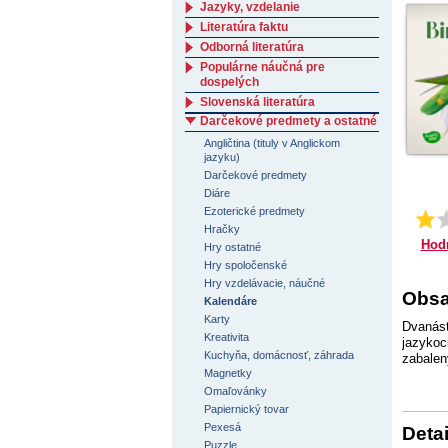
Jazyky, vzdelanie
Literatúra faktu
Odborná literatúra
Populárne náučná pre
dospelých
Slovenská literatúra
Darčekové predmety a ostatné
Angličtina (tituly v Anglickom
jazyku)
Darčekové predmety
Diáre
Ezoterické predmety
Hračky
Hod
Hry ostatné
Hry spoločenské
Hry vzdelávacie, náučné
Obsa
Kalendáre
Karty
Dvanásť
Kreativita
jazykoc
Kuchyňa, domácnosť, záhrada
zabalen
Magnetky
Omaľovánky
Papiernický tovar
Pexesá
Detai
Puzzle