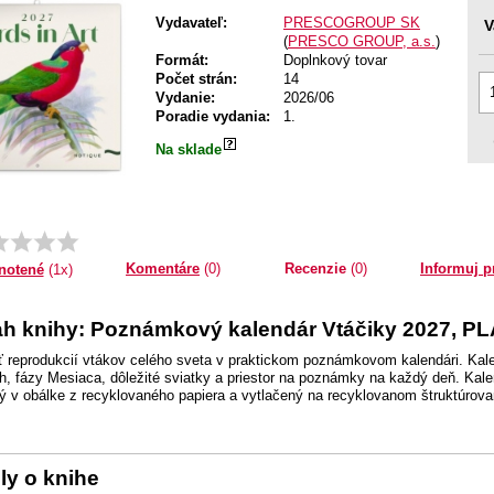
Vydavateľ:
PRESCOGROUP SK
V
(
PRESCO GROUP, a.s.
)
Formát:
Doplnkový tovar
Počet strán:
14
Vydanie:
2026/06
Poradie vydania:
1.
Na sklade
Priemer:
1.0
Komentáre
(0)
Recenzie
(0)
Informuj p
notené
(1x)
h knihy: Poznámkový kalendár Vtáčiky 2027, PL
 reprodukcií vtákov celého sveta v praktickom poznámkovom kalendári. Kal
h, fázy Mesiaca, dôležité sviatky a priestor na poznámky na každý deň. Kalen
ý v obálke z recyklovaného papiera a vytlačený na recyklovanom štruktúrov
ly o knihe