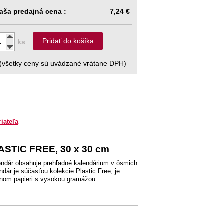
aša predajná cena :
7,24 €
Pridať do košíka
ks
(všetky ceny sú uvádzané vrátane DPH)
riateľa
ASTIC FREE, 30 x 30 cm
endár obsahuje prehľadné kalendárium v ôsmich
dár je súčasťou kolekcie Plastic Free, je
anom papieri s vysokou gramážou.