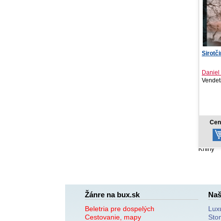
Sirotčinec u jezera
Ja som
lepore
Daniel G. Miller
Matthe
Vendeta, 2026
Svojtk
NOV
14,06 €
Cena od:
Ce
Knihy
Žánre na bux.sk
Naš
Beletria pre dospelých
Lux
Cestovanie, mapy
Sto