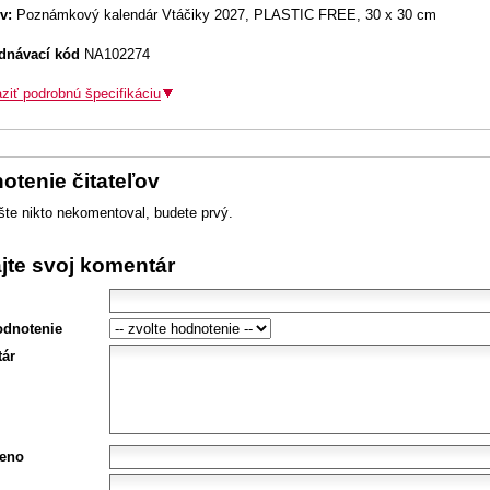
v:
Poznámkový kalendár Vtáčiky 2027, PLASTIC FREE, 30 x 30 cm
dnávací kód
NA102274
ziť podrobnú špecifikáciu
otenie čitateľov
šte nikto nekomentoval, budete prvý.
ajte svoj komentár
odnotenie
ár
eno