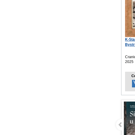
K-Sta
Bystr
nást
Crani
2025
C