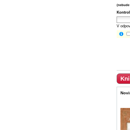
(nebude 
Kontrol
V odpov
Kni
Novi