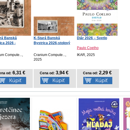
rá Banská
K-Stará Banská
Diár 2026 – Svetlo
ica 2026 -
Bystrica 2026-stolový
enný
Paulo Coelho
um Compute...,
Cranium Compute...,
IKAR, 2025
2025
6,31 €
3,94 €
2,29 €
ena od:
Cena od:
Cena od: