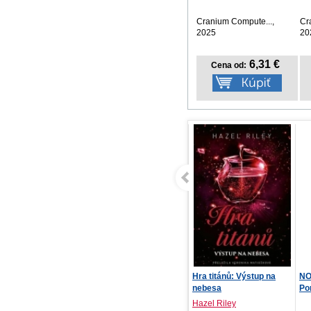
nástenný
Cranium Compute...,
Cr
2025
20
6,31 €
Cena od:
Hra titánů: Výstup na
NOTIQUE Denný diár
nebesa
Ponza 2027, mentolový...
Hazel Riley