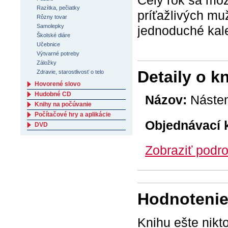
Celý rok sa mô
Razítka, pečiatky
príťažlivých mu
Rôzny tovar
Samolepky
jednoduché kal
Školské diáre
Učebnice
Výtvarné potreby
Záložky
Detaily o k
Zdravie, starostlivosť o telo
Hovorené slovo
Hudobné CD
Názov:
Násten
Knihy na počúvanie
Počítačové hry a aplikácie
Objednávací 
DVD
Zobraziť podro
Hodnotenie 
Knihu ešte nikt