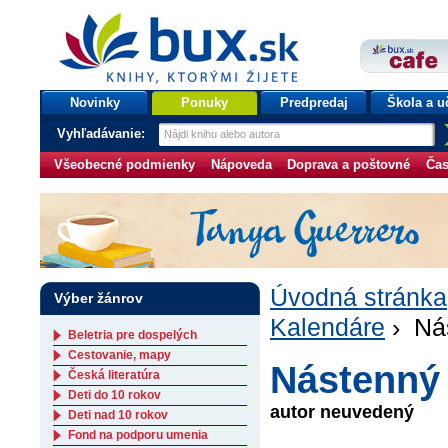
bux.sk
knihy, ktorými žijete
Úvodná stránka
Novinky
Ponuky
Predpredaj
Škola a u
Vyhľadávanie:
Všeobecné podmienky
Nápoveda
Doprava a poštovné
Čas
Úvodná stránka
Výber žánrov
Kalendáre
› Nás
Beletria pre dospelých
Cestovanie, mapy
Nástenný 
Česká literatúra
Deti do 10 rokov
autor neuvedený
Deti nad 10 rokov
Fond na podporu umenia