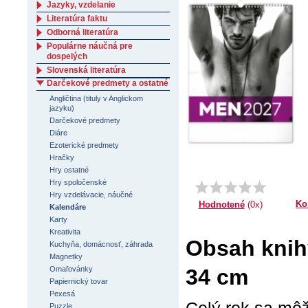
Jazyky, vzdelanie
Literatúra faktu
Odborná literatúra
Populárne náučná pre
dospelých
Slovenská literatúra
Darčekové predmety a ostatné
Angličtina (tituly v Anglickom
jazyku)
Darčekové predmety
Diáre
Ezoterické predmety
Hračky
Hry ostatné
Hry spoločenské
Hry vzdelávacie, náučné
Ko
Hodnotené
(0x)
Kalendáre
Karty
Kreativita
Obsah knih
Kuchyňa, domácnosť, záhrada
Magnetky
34 cm
Omaľovánky
Papiernický tovar
Pexesá
Puzzle