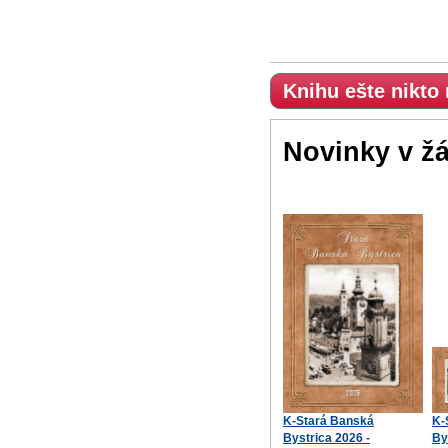
Knihu ešte nikto
Novinky v ž
K-Stará Banská
K-
Bystrica 2026 -
By