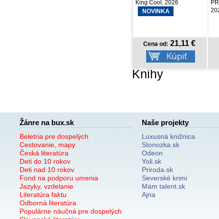
King Cool, 2026
PRESCOGROUP SK,
2026
NOVINKA
21,11 €
6,57 €
Cena od:
Cena od:
Knihy
Žánre na bux.sk
Naše projekty
Beletria pre dospelých
Luxusná knižnica
Cestovanie, mapy
Stonozka.sk
Česká literatúra
Odeon
Deti do 10 rokov
Yoli.sk
Deti nad 10 rokov
Priroda.sk
Fond na podporu umenia
Severské krimi
Jazyky, vzdelanie
Mám talent.sk
Literatúra faktu
Ajna
Odborná literatúra
Populárne náučná pre dospelých