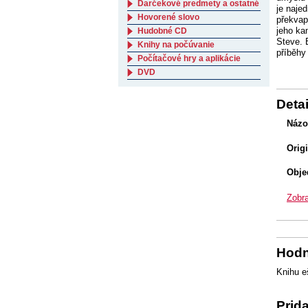
Darčekové predmety a ostatné
je naje
Hovorené slovo
překvap
jeho ka
Hudobné CD
Steve. 
Knihy na počúvanie
příběhy
Počítačové hry a aplikácie
DVD
Detai
Názo
Orig
Obje
Zobra
Hodn
Knihu e
Prid