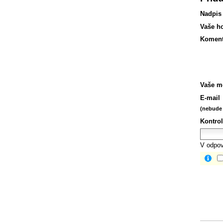
Nadpis
Vaše h
Koment
Vaše m
E-mail
(nebude 
Kontrol
V odpov