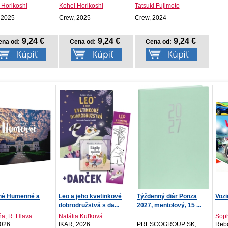
ce
mo...
 Horikoshi
Kohei Horikoshi
Tatsuki Fujimoto
 2025
Crew, 2025
Crew, 2024
9,24 €
9,24 €
9,24 €
ena od:
Cena od:
Cena od:
jeho kvetinkové
Týždenný diár Ponza
Vozidlá - 20 zvukov
Týžd
ružstvá s da...
2027, mentolový, 15 ...
2027
a Kuľková
Sophie Wilson
2026
PRESCOGROUP SK,
Rebo, 2026
PRE