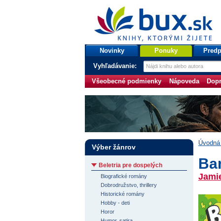
bux.sk
knihy, ktorými žijete
Úvodná stránka
Novinky
Ponuky
Predp
Vyhľadávanie:
Všeobecné podmienky
Nápoveda
Dopr
Úvodná 
Výber žánrov
Ba
Beletria pre dospelých
Jami
Biografické romány
Dobrodružstvo, thrillery
Historické romány
Hobby - deti
Horor
Humor, satira