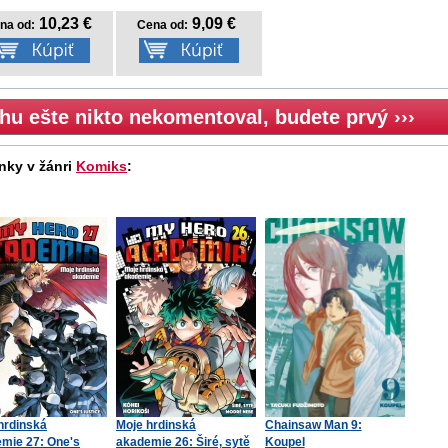
10,23 €
9,09 €
na od:
Cena od:
hu ešte nikto nekomentoval, budete prvý ›››
nky v žánri
Komiks
:
hrdinská
Moje hrdinská
Chainsaw Man 9:
mie 27: One's
akademie 26: Širé, sytě
Koupel