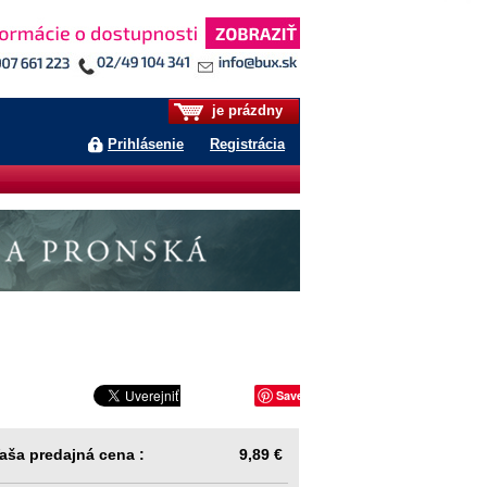
je prázdny
Prihlásenie
Registrácia
Save
aša predajná cena :
9,89 €