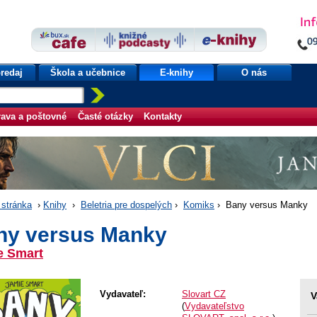
redaj
Škola a učebnice
E-knihy
O nás
ava a poštovné
Časté otázky
Kontakty
stránka
›
Knihy
›
Beletria pre dospelých
›
Komiks
› Bany versus Manky
ny versus Manky
e Smart
Vydavateľ:
Slovart CZ
V
(
Vydavateľstvo