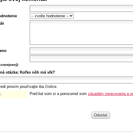
odnotenie
ár
eno
zverejnený)
ná otázka:
Koľko nôh má vlk?
edi prosím používajte iba číslice.
Prečítal som si a porozumel som
zásadám spracovania a o
Odoslať