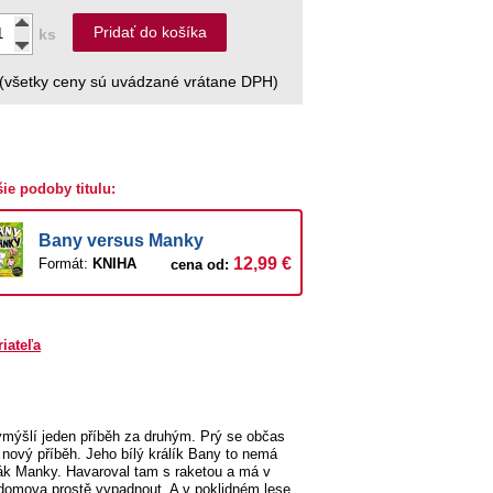
Pridať do košíka
ks
(všetky ceny sú uvádzané vrátane DPH)
šie podoby titulu:
Bany versus Manky
12,99 €
Formát:
KNIHA
cena od:
riateľa
ymýšlí jeden příběh za druhým. Prý se občas
 nový příběh. Jeho bílý králík Bany to nemá
čák Manky. Havaroval tam s raketou a má v
 domova prostě vypadnout. A v poklidném lese