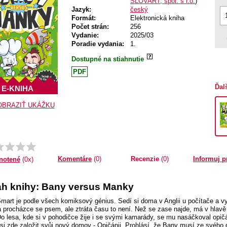
SLOVART, spol. s r.o.
)
Jazyk:
český
Formát:
Elektronická kniha
Počet strán:
256
Vydanie:
2025/03
Poradie vydania:
1.
Dostupné na stiahnutie
PDF
Ďal
E-KNIHA
OBRAZIŤ UKÁŽKU
Komentáre
(0)
Recenzie
(0)
Informuj p
notené
(0x)
h knihy: Bany versus Manky
mart je podle všech komiksový génius. Sedí si doma v Anglii u počítače a v
na procházce se psem, ale ztráta času to není. Než se zase najde, má v hlavě
Do lesa, kde si v pohodičce žije i se svými kamarády, se mu nasáčkoval opi
si zde založit svůj nový domov - Opičánii. Prohlásí, že Bany musí ze svého