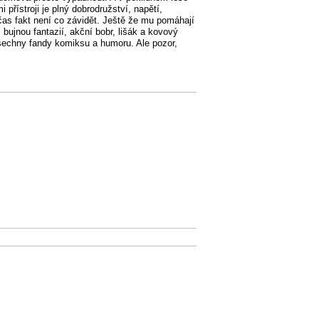
řístroji je plný dobrodružství, napětí,
as fakt není co závidět. Ještě že mu pomáhají
bujnou fantazií, akční bobr, lišák a kovový
všechny fandy komiksu a humoru. Ale pozor,