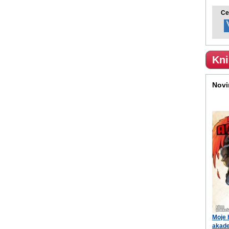
Ce
Kni
Novi
Moje 
akade