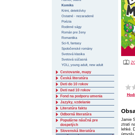
Komiks
Krimi, detektívky
Ostatné - nezaradené
Poézia
Rodinné ságy
Román pre ženy
Romantika
Sci-fi, fantasy
Spoločenské romány
Svetová klasika
Svetová súčasná
Z
YOLi, young adult, new adult
Cestovanie, mapy
Česká literatúra
Deti do 10 rokov
Deti nad 10 rokov
Hod
Fond na podporu umenia
Jazyky, vzdelanie
Literatúra faktu
Obsa
Odborná literatúra
Jamie S
Populárne náučná pre
ztratí 
dospelých
lehké. 
Slovenská literatúra
úmyslu 