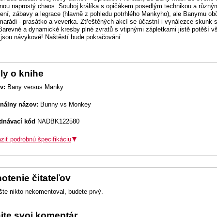
dnou naprostý chaos. Souboj králíka s opičákem posedlým technikou a různými p
ení, zábavy a legrace (hlavně z pohledu potrhlého Mankyho), ale Banymu obč
marádi - prasátko a veverka. Ztřeštěných akcí se účastní i vynálezce skunk s 
Barevné a dynamické kresby plné zvratů s vtipnými zápletkami jistě potěší 
 jsou návykové! Naštěstí bude pokračování…
ly o knihe
v:
Bany versus Manky
inálny názov:
Bunny vs Monkey
dnávací kód
NADBK122580
ziť podrobnú špecifikáciu
otenie čitateľov
šte nikto nekomentoval, budete prvý.
ajte svoj komentár