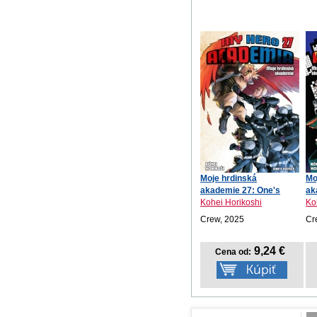
Moje hrdinská
Mo
akademie 27: One's
ak
Justice
mo.
Kohei Horikoshi
Ko
Crew, 2025
Cr
9,24 €
Cena od: