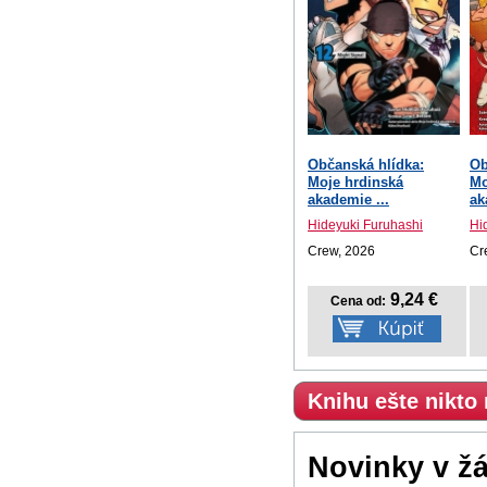
Občanská hlídka:
Ob
Moje hrdinská
Mo
akademie ...
ak
Hideyuki Furuhashi
Hi
Crew, 2026
Cr
9,24 €
Cena od:
Knihu ešte nikto
Novinky v ž