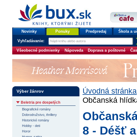
bux.sk
knihy, ktorými žijete
Úvodná stránka
Novinky
Ponuky
Predpredaj
Škola a u
Vyhľadávanie:
Všeobecné podmienky
Nápoveda
Doprava a poštovné
Čas
Úvodná stránka
Výber žánrov
Občanská hlídk
Beletria pre dospelých
Biografické romány
Občanská 
Dobrodružstvo, thrillery
Historické romány
Hobby - deti
8 - Déšť 
Horor
Humor, satira