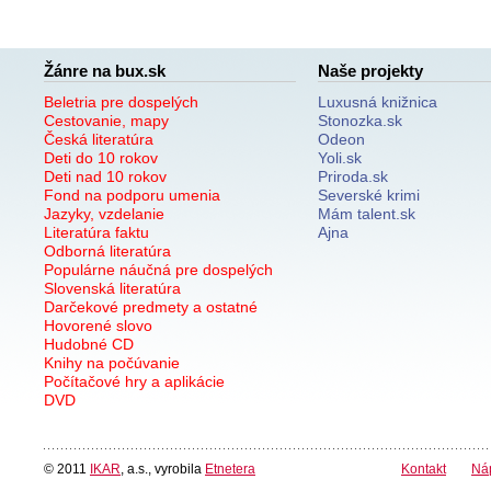
Žánre na bux.sk
Naše projekty
Beletria pre dospelých
Luxusná knižnica
Cestovanie, mapy
Stonozka.sk
Česká literatúra
Odeon
Deti do 10 rokov
Yoli.sk
Deti nad 10 rokov
Priroda.sk
Fond na podporu umenia
Severské krimi
Jazyky, vzdelanie
Mám talent.sk
Literatúra faktu
Ajna
Odborná literatúra
Populárne náučná pre dospelých
Slovenská literatúra
Darčekové predmety a ostatné
Hovorené slovo
Hudobné CD
Knihy na počúvanie
Počítačové hry a aplikácie
DVD
© 2011
IKAR
, a.s., vyrobila
Etnetera
Kontakt
Ná