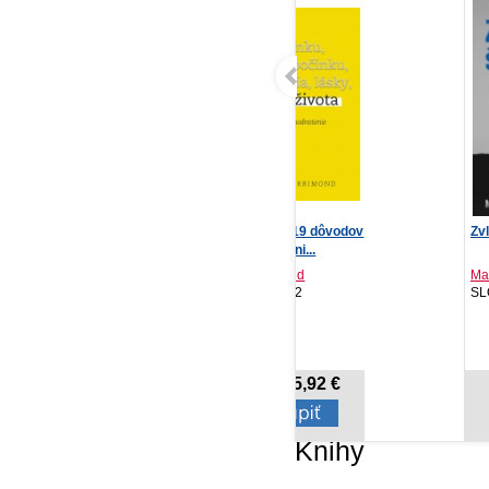
Veda života: 219 dôvodov
Zvláštne šťastie
Oli
na prehodnoteni...
Stuart Farrimond
Maxim E. Matkin
Con
PRÍRODA, 2022
SLOVART, 2018
St
15,92 €
9,56 €
Cena od:
Cena od:
Knihy