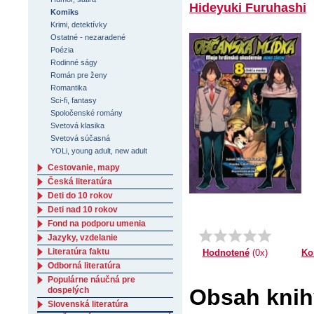
Hideyuki Furuhashi
Komiks
Krimi, detektívky
Ostatné - nezaradené
Poézia
Rodinné ságy
Román pre ženy
Romantika
Sci-fi, fantasy
Spoločenské romány
Svetová klasika
Svetová súčasná
YOLi, young adult, new adult
Cestovanie, mapy
Česká literatúra
Deti do 10 rokov
Deti nad 10 rokov
Fond na podporu umenia
Jazyky, vzdelanie
Literatúra faktu
Ko
Hodnotené
(0x)
Odborná literatúra
Populárne náučná pre
Obsah knih
dospelých
Slovenská literatúra