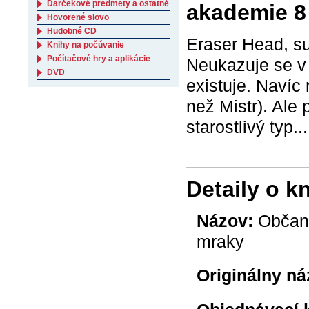
Darčekové predmety a ostatné
akademie 8
Hovorené slovo
Hudobné CD
Eraser Head, su
Knihy na počúvanie
Počítačové hry a aplikácie
Neukazuje se v 
DVD
existuje. Navíc
než Mistr). Ale
starostlivý typ...
Detaily o k
Názov:
Občans
mraky
Originálny ná