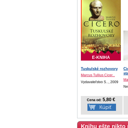
E-KNIHA
Tuskulské rozhovory
Ci
st
Marcus Tullius Cicer...
Mar
Vydavateľstvo S..., 2009
Ne
5,80 €
Cena od:
Knihu ešte nikto