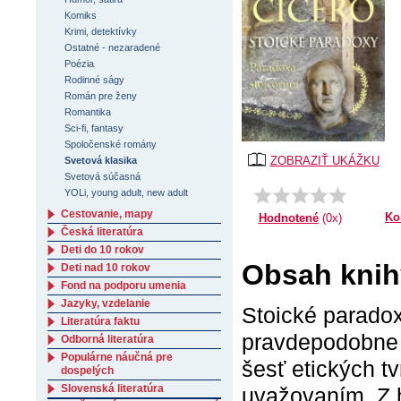
Komiks
Krimi, detektívky
Ostatné - nezaradené
Poézia
Rodinné ságy
Román pre ženy
Romantika
Sci-fi, fantasy
Spoločenské romány
ZOBRAZIŤ UKÁŽKU
Svetová klasika
Svetová súčasná
YOLi, young adult, new adult
Cestovanie, mapy
Ko
Hodnotené
(0x)
Česká literatúra
Deti do 10 rokov
Obsah knih
Deti nad 10 rokov
Fond na podporu umenia
Jazyky, vzdelanie
Stoické paradox
Literatúra faktu
pravdepodobne v 
Odborná literatúra
Populárne náučná pre
šesť etických t
dospelých
Slovenská literatúra
uvažovaním. Z h