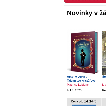
Novinky v ž
Arsene Lupin a
St
Tajomstvo krištáľovej
zát...
Maurice Leblanc
Mar
IKAR, 2025
Pe
14,14 €
Cena od: