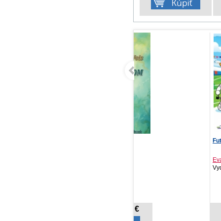
Odviate časom
Futbalová maľovanka
NO
Apr
Jozef Weis
Eva Barnišinová
Enribook, 2026
Vydavateľstvo T..., 2026
PR
20
7,42 €
2,92 €
Cena od:
Cena od: