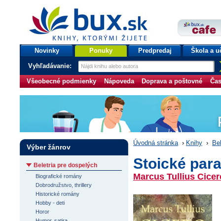
bux.sk
knihy, ktorými žijete
Úvodná stránka
Novinky
Ponuky
Predpredaj
Škola a u
Vyhľadávanie:
Všeobecné podmienky
Nápoveda
Doprava a poštovné
Čas
Úvodná stránka
›
Knihy
›
Bel
Výber žánrov
Stoické par
Beletria pre dospelých
Marcus Tullius Cicer
Biografické romány
Dobrodružstvo, thrillery
Historické romány
Hobby - deti
Horor
Humor, satira