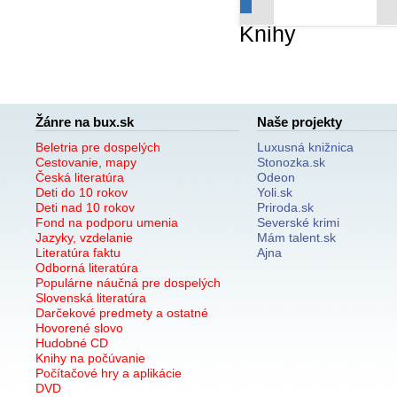
Knihy
Žánre na bux.sk
Naše projekty
Beletria pre dospelých
Luxusná knižnica
Cestovanie, mapy
Stonozka.sk
Česká literatúra
Odeon
Deti do 10 rokov
Yoli.sk
Deti nad 10 rokov
Priroda.sk
Fond na podporu umenia
Severské krimi
Jazyky, vzdelanie
Mám talent.sk
Literatúra faktu
Ajna
Odborná literatúra
Populárne náučná pre dospelých
Slovenská literatúra
Darčekové predmety a ostatné
Hovorené slovo
Hudobné CD
Knihy na počúvanie
Počítačové hry a aplikácie
DVD