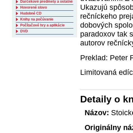
Darčekové predmety a ostatné
Ukazujú spôsob,
Hovorené slovo
Hudobné CD
rečníckeho prej
Knihy na počúvanie
dobových spolo
Počítačové hry a aplikácie
DVD
paradoxov tak s
autorov rečnícky
Preklad: Peter 
Limitovaná edíc
Detaily o k
Názov:
Stoick
Originálny ná