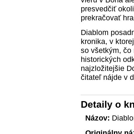
presvedčiť okol
prekračovať hra
Diablom posadnu
kronika, v ktore
so všetkým, čo 
historických od
najzložitejšie 
čitateľ nájde v
Detaily o k
Názov:
Diablo
Originálny ná