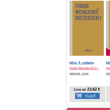
Idiot, 4. vydanie
Id
Fiodor Michajlovič D...
Fio
ODEON, 2026
OD
23,62 €
Cena od: