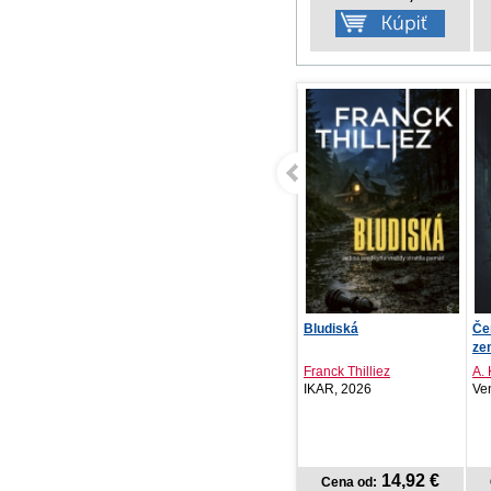
Bludiská
Červená karkulka musí
Sta
zemřít
řá
Franck Thilliez
A. K. Benedict
Ma
IKAR, 2026
Vendeta, 2026
Cr
14,92 €
17,59 €
Cena od:
Cena od: