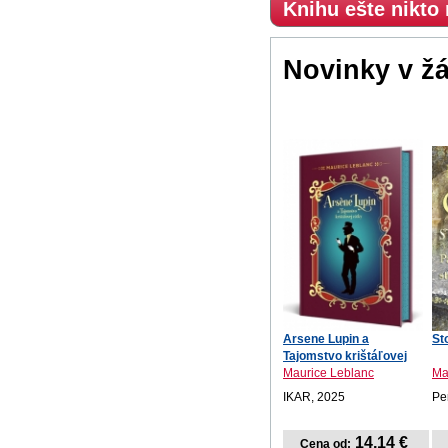
Knihu ešte nikto
Novinky v ž
Arsene Lupin a
St
Tajomstvo krištáľovej
zát...
Maurice Leblanc
Mar
IKAR, 2025
Pe
14,14 €
Cena od: