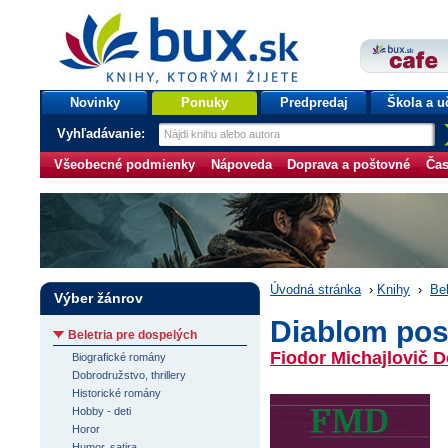
bux.sk
knihy, ktorými žijete
Úvodná stránka
Novinky
Ponuky
Predpredaj
Škola a u
Vyhľadávanie:
Všeobecné podmienky
Nápoveda
Doprava a poštovné
Čas
Úvodná stránka
›
Knihy
›
Bel
Výber žánrov
Diablom pos
Beletria pre dospelých
Fiodor Michajlovič D
Biografické romány
Dobrodružstvo, thrillery
Historické romány
Hobby - deti
Horor
Humor, satira