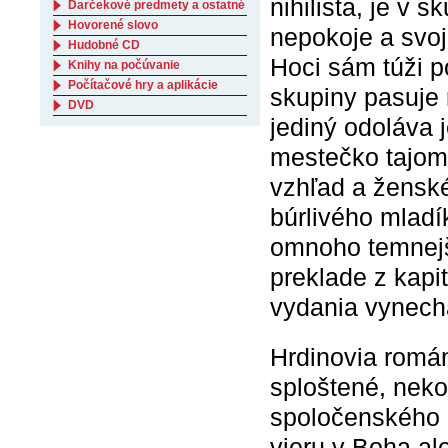
nihilista, je v 
Darčekové predmety a ostatné
Hovorené slovo
nepokoje a svoj
Hudobné CD
Hoci sám túži 
Knihy na počúvanie
Počítačové hry a aplikácie
skupiny pasuje 
DVD
jediný odoláva 
mestečko tajom
vzhľad a žensk
búrlivého mladí
omnoho temnejši
preklade z kapi
vydania vynech
Hrdinovia román
sploštené, neko
spoločenského z
vieru v Boha al