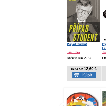
Případ Student
By
Len
Jan Drnek
Ji
Naše vojsko, 2024
Pr
12,60 €
Cena od: