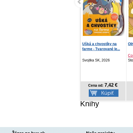
Ušká a chvostíky na
Oliver, čo dnes robíš?
Stí
farme - Tvarované le...
Constanze von Kitzin...
Sh
Svojtka SK, 2026
Stonožka, 2026
Re
7,42 €
8,18 €
Cena od:
Cena od:
Knihy