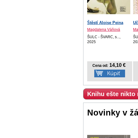
Štěstí Aloise Peina
Uč
Magdalena Váňová
Ma
ŠULC - ŠVARC, s...,
ŠU
2025
20
14,10 €
Cena od:
Knihu ešte nikto
Novinky v ž