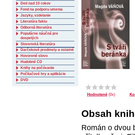
Deti nad 10 rokov
Fond na podporu umenia
Jazyky, vzdelanie
Literatúra faktu
Odborná literatúra
Populárne náučná pre
dospelých
Slovenská literatúra
Darčekové predmety a ostatné
Hovorené slovo
Hudobné CD
Knihy na počúvanie
Počítačové hry a aplikácie
DVD
Ko
Hodnotené
(0x)
Obsah knihy
Román o dvou br