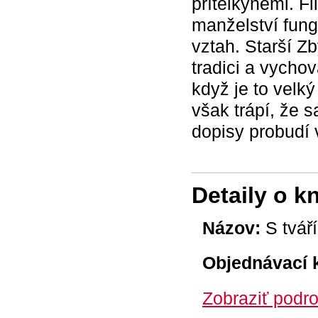
přítelkyněmi. Fi
manželství fung
vztah. Starší Z
tradici a vycho
když je to velký
však trápí, že 
dopisy probudí 
Detaily o k
Názov:
S tvář
Objednávací 
Zobraziť podro