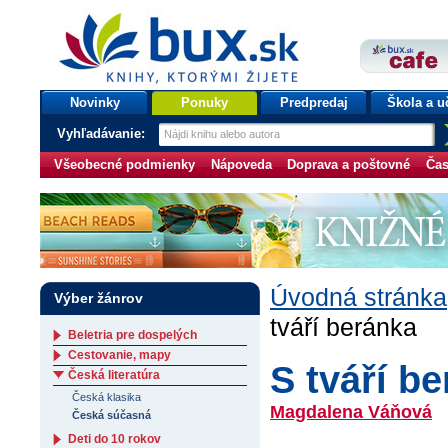
bux.sk
knihy, ktorými žijete
Úvodná stránka
Novinky
Ponuky
Predpredaj
Škola a u
Vyhľadávanie:
Všeobecné podmienky
Nápoveda
Doprava a poštovné
Čas
Úvodná stránka
Výber žánrov
tváří beránka
Beletria pre dospelých
Cestovanie, mapy
S tváří b
Česká literatúra
Česká klasika
Magdalena Váňová
Česká súčasná
Deti do 10 rokov