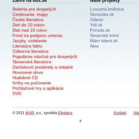
Žánre na bux.sk
Naše projekty
Beletria pre dospelých
Luxusná knižnica
Cestovanie, mapy
Stonozka.sk
Česká literatúra
Odeon
Deti do 10 rokov
Yoli.sk
Deti nad 10 rokov
Priroda.sk
Fond na podporu umenia
Severské krimi
Jazyky, vzdelanie
Mám talent.sk
Literatúra faktu
Ajna
Odborná literatúra
Populárne náučná pre dospelých
Slovenská literatúra
Darčekové predmety a ostatné
Hovorené slovo
Hudobné CD
Knihy na počúvanie
Počítačové hry a aplikácie
DVD
© 2011
IKAR
, a.s., vyrobila
Etnetera
Kontakt
Ná
x