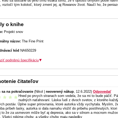
 Keď sa dostane do jeho tímu vďaka tomu, že v opitosti omylom pošle návrh, 
, roztočí tým kolotoč, ktorý zmení jej, aj Rowanov život. Naučí ho, že peniaz
ly o knihe
v:
Projekt snov
inálny názov:
The Fine Print
dnávací kód
NA650229
ziť podrobnú špecifikáciu
otenie čitateľov
 sa na pokračovanie
(Nikol |
neoverený nákup
, 12.6.2022)
Odpovedať
Hned po prvych stranach som vedela, že sa mi to bude páčiť. Páč
odporúčam
nudných naťahovaní. Láska ľudí z dvoch svetov, z ktorého každý
ých postáv. Úplne super prirovnania, ktoré autorka vždy vychytala. Myslim, ž
iba príbeh lasky, autorka si dala namahu vložiť do pribehu postihnutých, ktor
j to že za usmevom môže byť aj depresia, ako sa v silnom a mocnom mužov
a. Všetci robíme chyby, a všetky chyby maju nasledky