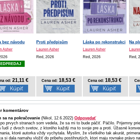
a bez návodu
Proti předpisům
Láska po rekonstrukci
Na pl
n Asher
Lauren Asher
Lauren Asher
Laure
2026
Red, 2026
Red, 2026
Red, 
REDPREDAJ
21,11 €
18,53 €
18,53 €
na od:
Cena od:
Cena od:
Ce
r komentárov
m sa na pokračovanie
(Nikol, 12.6.2022)
Odpovedať
po prvych stranach som vedela, že sa mi to bude páčiť. Páčilo. Prijemny pr
 ľudí z dvoch svetov, z ktorého každý ma to svoje pre a proti. Úžasné konve
vnania, ktoré autorka vždy vychytala. Myslim, že všetkého tak akurát, primera
ka si dala namahu vložiť do pribehu postihnutých, ktori maju rovnake právo na