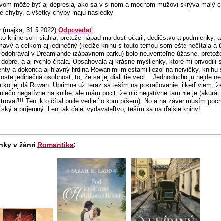
om môže byť aj depresia, ako sa v silnom a mocnom mužovi skrýva malý ch
e chyby, a všetky chyby maju nasledky
r
(majka, 31.5.2022)
Odpovedať
jto knihe som siahla, pretože nápad ma dosť očaril, dedičstvo a podmienky, a
mavý a celkom aj jedinečný (keďže knihu s touto témou som ešte nečítala a úp
 odohrával v Dreamlande (zábavnom parku) bolo neuveriteľne úžasne, pretož
 dobre, a aj rýchlo čítala. Obsahovala aj krásne myšlienky, ktoré mi privodili 
ty a dokonca aj hlavný hrdina Rowan mi miestami liezol na nervičky, knihu s
oste jedinečná osobnosť, to, že sa jej diali tie veci… Jednoducho ju nejde n
etko jej dá Rowan. Úprimne už teraz sa teším na pokračovanie, i keď viem,
 niečo negatívne na knihe, ale mám pocit, že nič negatívne tam nie je (akurá
trovať!!! Ten, kto čítal bude vedieť o kom píšem). No a na záver musím pochvá
eľský a príjemný. Len tak ďalej vydavateľtvo, teším sa na ďalšie knihy!
nky v žánri
Romantika
: