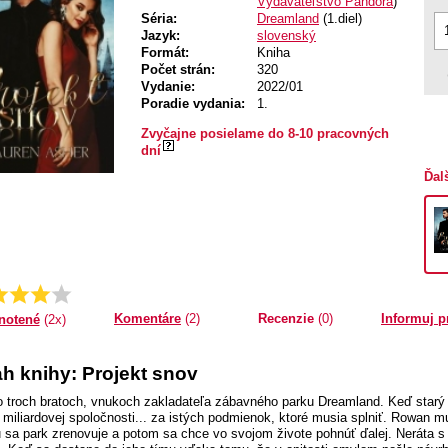
Vydavateľstvo Pandora
)
Séria:
Dreamland
(1.diel)
Jazyk:
slovenský
Formát:
Kniha
Počet strán:
320
Vydanie:
2022/01
Poradie vydania:
1.
Zvyčajne posielame do 8-10 pracovných
dní
Ďal
Priemer:
4.5
Komentáre
(2)
Recenzie
(0)
Informuj p
notené
(2x)
h knihy: Projekt snov
o troch bratoch, vnukoch zakladateľa zábavného parku Dreamland. Keď star
v miliardovej spoločnosti... za istých podmienok, ktoré musia splniť. Rowan m
 sa park zrenovuje a potom sa chce vo svojom živote pohnúť ďalej. Neráta s 