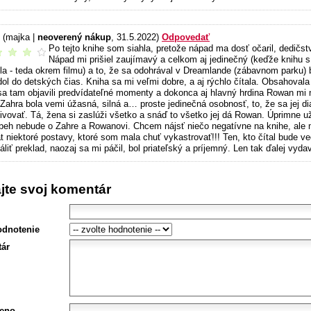
r
(majka |
neoverený nákup
, 31.5.2022)
Odpovedať
Po tejto knihe som siahla, pretože nápad ma dosť očaril, dedičs
é čítanie
Nápad mi prišiel zaujímavý a celkom aj jedinečný (keďže knihu s
la - teda okrem filmu) a to, že sa odohrával v Dreamlande (zábavnom parku) 
ol do detských čias. Kniha sa mi veľmi dobre, a aj rýchlo čítala. Obsahovala a
sa tam objavili predvídateľné momenty a dokonca aj hlavný hrdina Rowan mi m
 Zahra bola vemi úžasná, silná a… proste jedinečná osobnosť, to, že sa jej di
ivovať. Tá, žena si zaslúži všetko a snáď to všetko jej dá Rowan. Úprimne u
íbeh nebude o Zahre a Rowanovi. Chcem nájsť niečo negatívne na knihe, ale m
át niektoré postavy, ktoré som mala chuť vykastrovať!!! Ten, kto čítal bude 
liť preklad, naozaj sa mi páčil, bol priateľský a príjemný. Len tak ďalej vyda
ajte svoj komentár
odnotenie
ár
eno