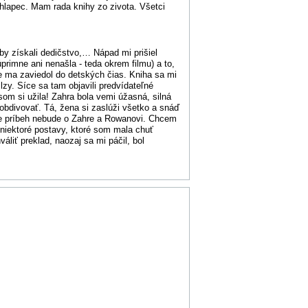
lapec. Mam rada knihy zo zivota. Všetci
by získali dedičstvo,… Nápad mi prišiel
rimne ani nenašla - teda okrem filmu) a to,
e ma zaviedol do detských čias. Kniha sa mi
slzy. Síce sa tam objavili predvídateľné
om si užila! Zahra bola vemi úžasná, silná
eobdivovať. Tá, žena si zaslúži všetko a snáď
 že príbeh nebude o Zahre a Rowanovi. Chcem
t niektoré postavy, ktoré som mala chuť
liť preklad, naozaj sa mi páčil, bol