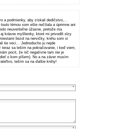
tvo a podmienky, aby získali dedičstvo,…
 touto témou som ešte nečítala a úprimne ani
bolo neuveriteľne úžasne, pretože ma
j krásne myšlienky, ktoré mi privodili slzy.
iestami liezol na nervičky, knihu som si
ali tie veci… Jednoducho ju nejde
ž teraz sa teším na pokračovanie, i keď viem,
ám pocit, že nič negatívne tam nie je
vedieť o kom píšem). No a na záver musím
vateľtvo, teším sa na ďalšie knihy!