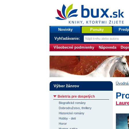
bux.sk
knihy, ktorými žijete
Úvodná stránka
Novinky
Ponuky
Predp
Vyhľadávanie:
Všeobecné podmienky
Nápoveda
Dopr
Úvodná 
Výber žánrov
Pro
Beletria pre dospelých
Laur
Biografické romány
Dobrodružstvo, thrillery
Historické romány
Hobby - deti
Horor
Humor, satira