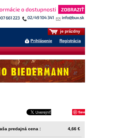
je prázdny
Prihlásenie
Registrácia
Save
aša predajná cena :
4,66 €