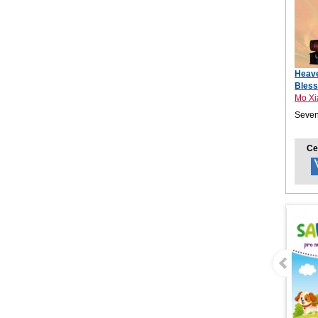
Heave
Bless
Mo Xi
Seven
Ce