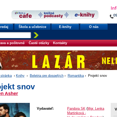
redaj
Škola a učebnice
E-knihy
O nás
ava a poštovné
Časté otázky
Kontakty
stránka
›
Knihy
›
Beletria pre dospelých
›
Romantika
› Projekt snov
jekt snov
en Asher
Vydavateľ:
Pandora SK
(
Mgr. Lenka
V
Martinková -