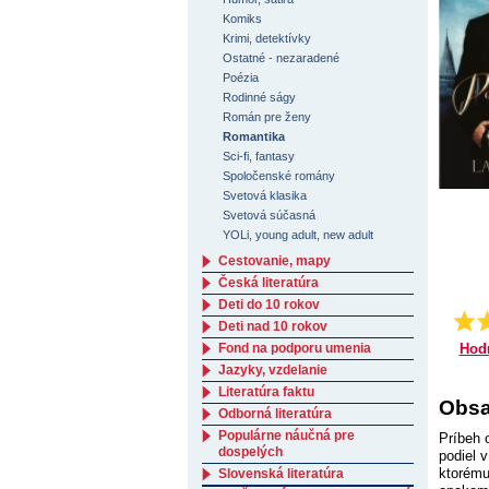
Komiks
Krimi, detektívky
Ostatné - nezaradené
Poézia
Rodinné ságy
Román pre ženy
Romantika
Sci-fi, fantasy
Spoločenské romány
Svetová klasika
Svetová súčasná
YOLi, young adult, new adult
Cestovanie, mapy
Česká literatúra
Deti do 10 rokov
Deti nad 10 rokov
Hod
Fond na podporu umenia
Jazyky, vzdelanie
Literatúra faktu
Obsa
Odborná literatúra
Populárne náučná pre
Príbeh 
dospelých
podiel 
ktorému
Slovenská literatúra