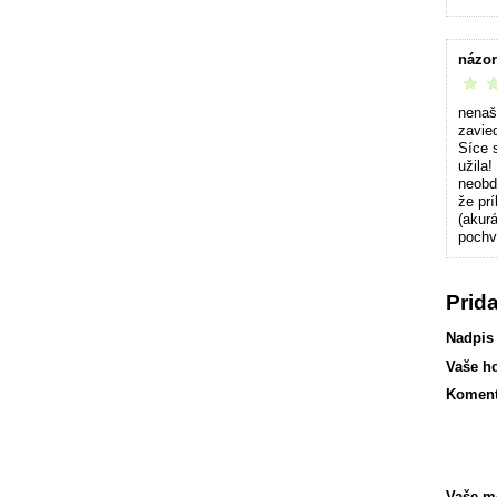
názo
príjemn
nenaš
zavied
Síce 
užila!
neobd
že pr
(akur
pochvá
Prid
Nadpis
Vaše h
Koment
Vaše m