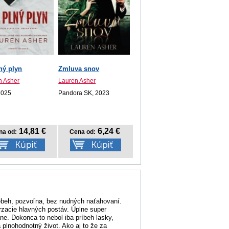
ný plyn
Zmluva snov
n Asher
Lauren Asher
2025
Pandora SK, 2023
14,81 €
6,24 €
na od:
Cena od:
iebeh, pozvoľna, bez nudných naťahovaní.
rzacie hlavných postáv. Úplne super
ne. Dokonca to nebol iba príbeh lasky,
 plnohodnotný život. Ako aj to že za