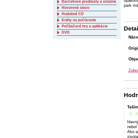
opakom.
Darčekové predmety a ostatné
park má
Hovorené slovo
Hudobné CD
Knihy na počúvanie
Počítačové hry a aplikácie
Detai
DVD
Názo
Orig
Obje
Zobra
Hodn
Teším
vrelo 
hlavn
nebol 
Ako a
zivot