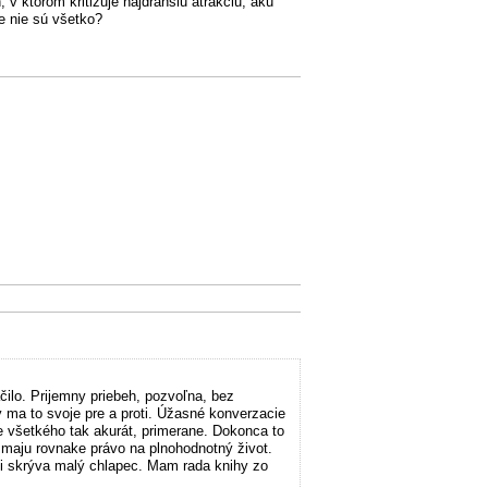
v ktorom kritizuje najdrahšiu atrakciu, akú
e nie sú všetko?
ilo. Prijemny priebeh, pozvoľna, bez
 ma to svoje pre a proti. Úžasné konverzacie
e všetkého tak akurát, primerane. Dokonca to
i maju rovnake právo na plnohodnotný život.
i skrýva malý chlapec. Mam rada knihy zo