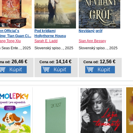
n Official´s
Pod krídlami
Nevídaný gróf
ing: Tian Guan Ci...
Hollythorne Housu
ang Tong Xiu
Sarah E. Ladd
Sian Ann Bessey
 Seas Ente..., 2025
Slovenský spiso..., 2025
Slovenský spiso..., 2025
26,46 €
14,14 €
12,56 €
na od:
Cena od:
Cena od: