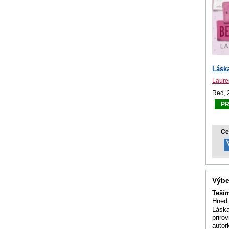
Lásk
Laure
Red, 
P
Ce
Výbe
Teší
Hned 
Láska
priro
autor