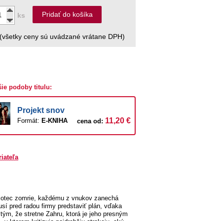
Pridať do košíka
ks
(všetky ceny sú uvádzané vrátane DPH)
šie podoby titulu:
Projekt snov
11,20 €
Formát:
E-KNIHA
cena od:
riateľa
ý otec zomrie, každému z vnukov zanechá
usí pred radou firmy predstaviť plán, vďaka
tým, že stretne Zahru, ktorá je jeho presným