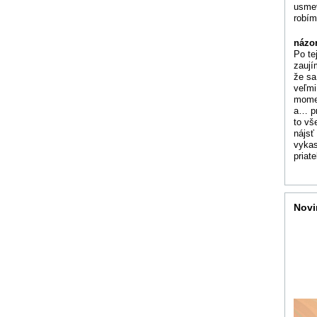
usmev
robím
názo
Po te
zaují
že sa
veľmi
momen
a… pr
to vš
nájsť
vykas
priat
Novi