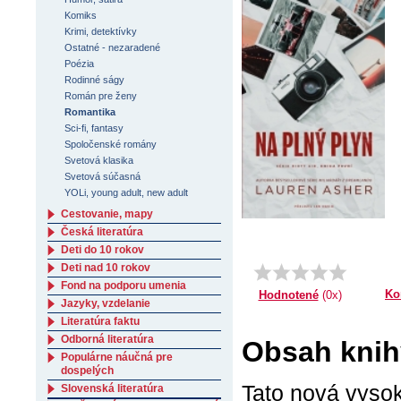
Komiks
Krimi, detektívky
Ostatné - nezaradené
Poézia
Rodinné ságy
Román pre ženy
Romantika
Sci-fi, fantasy
Spoločenské romány
Svetová klasika
Svetová súčasná
YOLi, young adult, new adult
Cestovanie, mapy
Česká literatúra
Deti do 10 rokov
Deti nad 10 rokov
Fond na podporu umenia
Ko
Hodnotené
(0x)
Jazyky, vzdelanie
Literatúra faktu
Odborná literatúra
Obsah knih
Populárne náučná pre
dospelých
Tato nová vyso
Slovenská literatúra