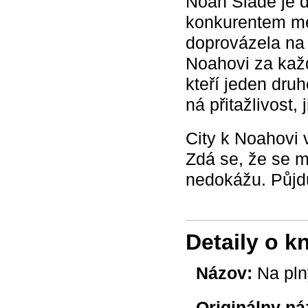
Noah Slade je d
konkurentem mé
doprovázela na 
Noahovi za kaž
kteří jeden dru
ná přitažlivost,
City k Noahovi v
Zdá se, že se m
nedokážu. Půjdu
Detaily o k
Názov:
Na pln
Originálny ná