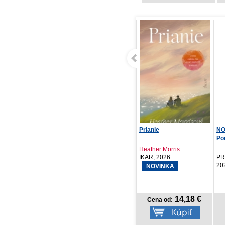
Prianie
NOTIQUE Vreckový diár
Bl
Ponza 2027, svetlo...
Heather Morris
Ma
IKAR, 2026
PRESCOGROUP SK,
Tat
2026
NOVINKA
14,18 €
3,27 €
Cena od:
Cena od: