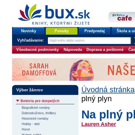
bux.sk
knihy, ktorými žijete
Úvodná stránka
Novinky
Ponuky
Predpredaj
Škola a u
Vyhľadávanie:
Všeobecné podmienky
Nápoveda
Doprava a poštovné
Čas
Úvodná stránka
Výber žánrov
plný plyn
Beletria pre dospelých
Biografické romány
Na plný p
Dobrodružstvo, thrillery
Historické romány
Lauren Asher
Hobby - deti
Horor
Humor, satira