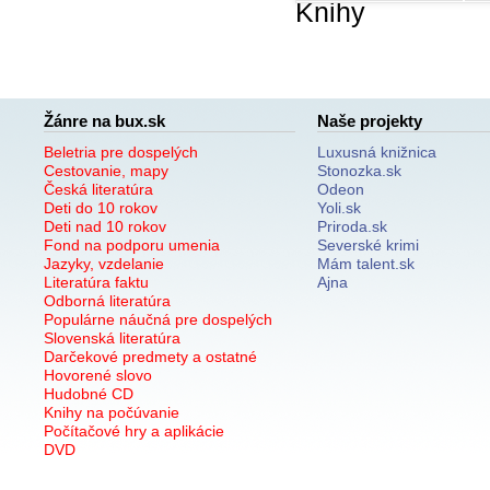
Knihy
Žánre na bux.sk
Naše projekty
Beletria pre dospelých
Luxusná knižnica
Cestovanie, mapy
Stonozka.sk
Česká literatúra
Odeon
Deti do 10 rokov
Yoli.sk
Deti nad 10 rokov
Priroda.sk
Fond na podporu umenia
Severské krimi
Jazyky, vzdelanie
Mám talent.sk
Literatúra faktu
Ajna
Odborná literatúra
Populárne náučná pre dospelých
Slovenská literatúra
Darčekové predmety a ostatné
Hovorené slovo
Hudobné CD
Knihy na počúvanie
Počítačové hry a aplikácie
DVD