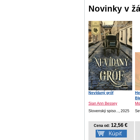
Novinky v ž
Nevídaný gróf
He
Bl
Sian Ann Bessey
Mo
Slovenský spiso..., 2025
Se
12,56 €
Cena od: