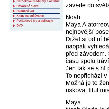
Darčekové predmety a ostatné
zavede do světa
Hovorené slovo
Hudobné CD
Noah
Knihy na počúvanie
Počítačové hry a aplikácie
Maya Alatorreo
DVD
nejnovější pose
Držet si od ní 
naopak vyhledává
před závodem. 
času spolu tráví
Jen tak se s ní 
To nepřichází v
Možná je to žen
riskoval titul 
Maya