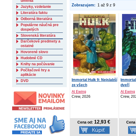
umenia
Zobrazujem:
1 až 9 z 9
Jazyky, vzdelanie
Literatúra faktu
Odborná literatúra
Populárne náučná pre
dospelých
Slovenská literatúra
Darčekové predmety a
ostatné
Hovorené slovo
Hudobné CD
Knihy na počúvanie
Počítačové hry a
aplikácie
Immortal Hulk 9: Nejslabší
Immortal
DVD
ze všech
dveří
Al Ewing
Al Ewing
Crew, 2026
Crew, 20
12,93 €
Cena od:
Cena 