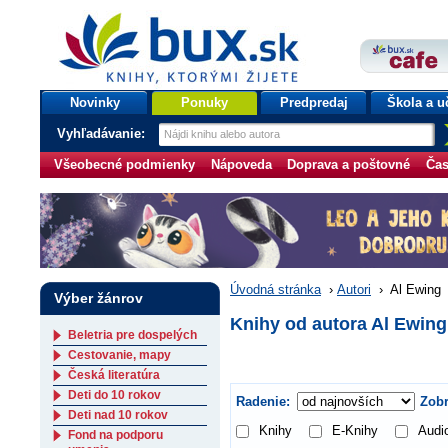
bux.sk
knihy, ktorými žijete
Úvodná stránka
Novinky
Ponuky
Predpredaj
Škola a u
Vyhľadávanie:
Všeobecné podmienky
Nápoveda
Doprava a poštovné
Čas
Úvodná stránka
›
Autori
›
Al Ewing
Výber žánrov
Knihy od autora Al Ewing
Beletria pre dospelých
Cestovanie, mapy
Česká literatúra
Deti do 10 rokov
Radenie:
Zobr
Deti nad 10 rokov
Knihy
E-Knihy
Audi
Fond na podporu