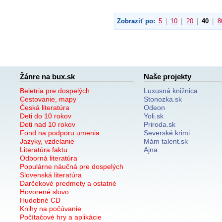
Zobraziť po:
5
|
10
|
20
|
40
|
8
Žánre na bux.sk
Naše projekty
Beletria pre dospelých
Luxusná knižnica
Cestovanie, mapy
Stonozka.sk
Česká literatúra
Odeon
Deti do 10 rokov
Yoli.sk
Deti nad 10 rokov
Priroda.sk
Fond na podporu umenia
Severské krimi
Jazyky, vzdelanie
Mám talent.sk
Literatúra faktu
Ajna
Odborná literatúra
Populárne náučná pre dospelých
Slovenská literatúra
Darčekové predmety a ostatné
Hovorené slovo
Hudobné CD
Knihy na počúvanie
Počítačové hry a aplikácie