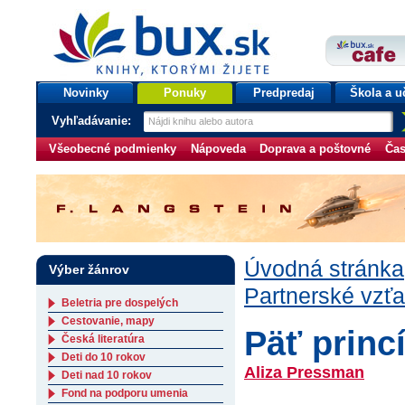
bux.sk
knihy, ktorými žijete
Úvodná stránka
Novinky
Ponuky
Predpredaj
Škola a u
Vyhľadávanie:
Všeobecné podmienky
Nápoveda
Doprava a poštovné
Čas
Úvodná stránka
Výber žánrov
Partnerské vzťa
Beletria pre dospelých
Cestovanie, mapy
Päť princ
Česká literatúra
Deti do 10 rokov
Aliza Pressman
Deti nad 10 rokov
Fond na podporu umenia