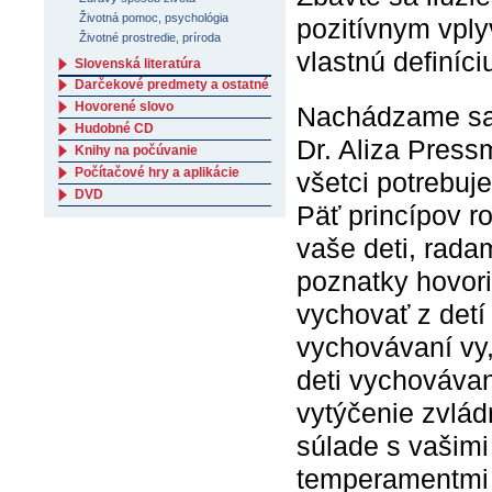
Životná pomoc, psychológia
pozitívnym vply
Životné prostredie, príroda
vlastnú definíc
Slovenská literatúra
Darčekové predmety a ostatné
Hovorené slovo
Nachádzame sa 
Hudobné CD
Dr. Aliza Press
Knihy na počúvanie
Počítačové hry a aplikácie
všetci potrebuj
DVD
Päť princípov r
vaše deti, rada
poznatky hovori
vychovať z detí 
vychovávaní vy,
deti vychovávan
vytýčenie zvlád
súlade s vašimi
temperamentmi 