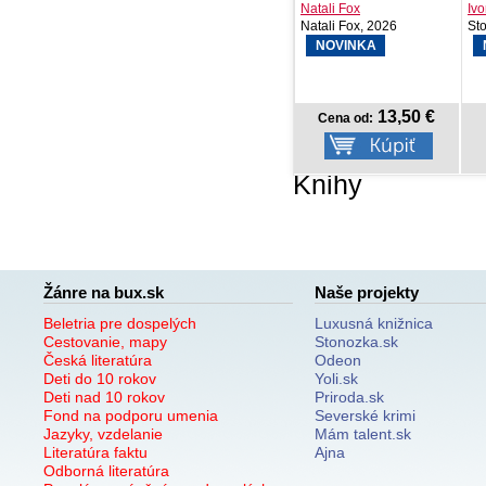
Natali Fox
Ivona Ďuričová
Ki
Natali Fox, 2026
Stonožka, 2026
Ve
NOVINKA
NOVINKA
13,50 €
7,42 €
Cena od:
Cena od:
Knihy
Žánre na bux.sk
Naše projekty
Beletria pre dospelých
Luxusná knižnica
Cestovanie, mapy
Stonozka.sk
Česká literatúra
Odeon
Deti do 10 rokov
Yoli.sk
Deti nad 10 rokov
Priroda.sk
Fond na podporu umenia
Severské krimi
Jazyky, vzdelanie
Mám talent.sk
Literatúra faktu
Ajna
Odborná literatúra