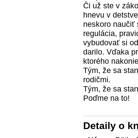
Či už ste v zák
hnevu v detstve
neskoro naučiť s
regulácia, prav
vybudovať si odo
darilo. Vďaka pr
ktorého nakonie
Tým, že sa sta
rodičmi.
Tým, že sa stan
Poďme na to!
Detaily o k