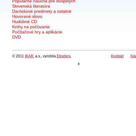
Populárne náučná pre dospelých
Slovenská literatúra
Darčekové predmety a ostatné
Hovorené slovo
Hudobné CD
Knihy na počúvanie
Počítačové hry a aplikácie
DVD
© 2011
IKAR
, a.s., vyrobila
Etnetera
Kontakt
Ná
x