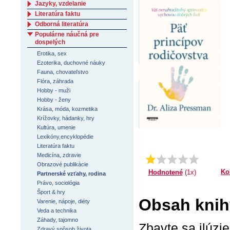
Jazyky, vzdelanie
Literatúra faktu
Odborná literatúra
Populárne náučná pre
dospelých
Erotika, sex
Ezoterika, duchovné náuky
Fauna, chovateľstvo
Flóra, záhrada
Hobby - muži
Hobby - ženy
Krása, móda, kozmetika
Krížovky, hádanky, hry
Kultúra, umenie
Lexikóny,encyklopédie
Literatúra faktu
Medicína, zdravie
Priemer:
1.0
Obrazové publikácie
Ko
Hodnotené
(1x)
Partnerské vzťahy, rodina
Právo, sociológia
Šport & hry
Obsah knih
Varenie, nápoje, diéty
Veda a technika
Záhady, tajomno
Zbavte sa ilúzi
Zdravý spôsob života