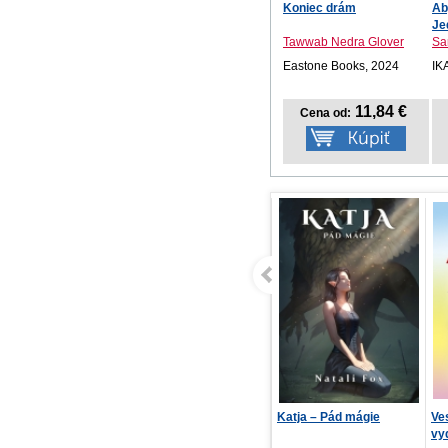
Koniec drám
Ab
Je
Tawwab Nedra Glover
Sa
Eastone Books, 2024
IK
11,84 €
Cena od:
Katja – Pád mágie
Veselá abeceda, 2.
Op
vydanie