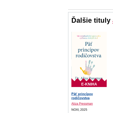
Ďalšie tituly
E-KNIHA
Päť princípov
rodičovstva
Aliza Pressman
NOXI, 2025