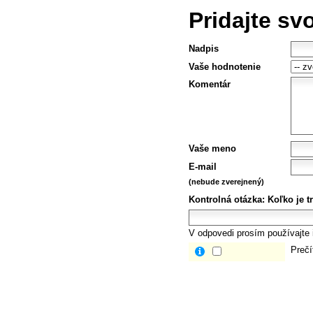
Pridajte sv
Nadpis
Vaše hodnotenie
Komentár
Vaše meno
E-mail
(nebude zverejnený)
Kontrolná otázka:
Koľko je tr
V odpovedi prosím používajte i
Prečí