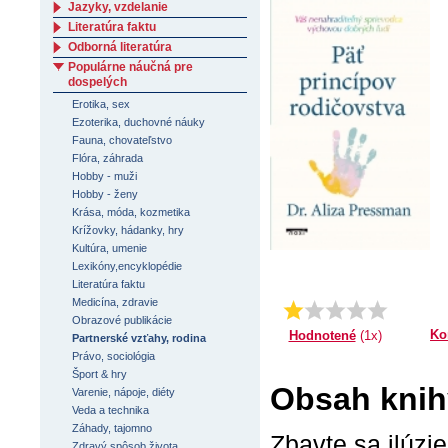
Jazyky, vzdelanie
Literatúra faktu
Odborná literatúra
Populárne náučná pre
dospelých
Erotika, sex
Ezoterika, duchovné náuky
Fauna, chovateľstvo
Flóra, záhrada
Hobby - muži
Hobby - ženy
Krása, móda, kozmetika
Krížovky, hádanky, hry
Kultúra, umenie
Lexikóny,encyklopédie
Literatúra faktu
Medicína, zdravie
Priemer:
1.0
Obrazové publikácie
Ko
Hodnotené
(1x)
Partnerské vzťahy, rodina
Právo, sociológia
Šport & hry
Obsah knih
Varenie, nápoje, diéty
Veda a technika
Záhady, tajomno
Zbavte sa ilúzi
Zdravý spôsob života