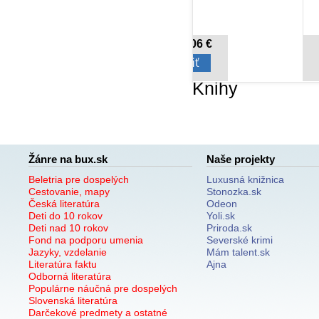
14,06 €
8,92 €
Cena od:
Cena od:
Knihy
Žánre na bux.sk
Naše projekty
Beletria pre dospelých
Luxusná knižnica
Cestovanie, mapy
Stonozka.sk
Česká literatúra
Odeon
Deti do 10 rokov
Yoli.sk
Deti nad 10 rokov
Priroda.sk
Fond na podporu umenia
Severské krimi
Jazyky, vzdelanie
Mám talent.sk
Literatúra faktu
Ajna
Odborná literatúra
Populárne náučná pre dospelých
Slovenská literatúra
Darčekové predmety a ostatné