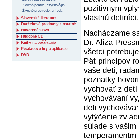
Životná pomoc, psychológia
pozitívnym vply
Životné prostredie, príroda
vlastnú definíc
Slovenská literatúra
Darčekové predmety a ostatné
Hovorené slovo
Nachádzame sa 
Hudobné CD
Dr. Aliza Press
Knihy na počúvanie
Počítačové hry a aplikácie
všetci potrebuj
DVD
Päť princípov r
vaše deti, rada
poznatky hovori
vychovať z detí 
vychovávaní vy,
deti vychovávan
vytýčenie zvlád
súlade s vašimi
temperamentmi 