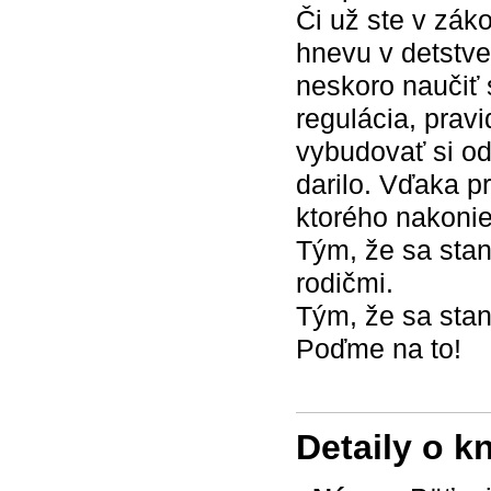
Či už ste v zák
hnevu v detstve
neskoro naučiť s
regulácia, prav
vybudovať si odo
darilo. Vďaka pr
ktorého nakonie
Tým, že sa sta
rodičmi.
Tým, že sa stan
Poďme na to!
Detaily o k