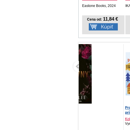
Eastone Books, 2024
IK
11,84 €
Cena od:
Tři královny
Prdík nie je hanba -
Ho
príšerky
ne
Geneva Lee
Kolektív autorov
An
Red, 2026
Vydavateľstvo T..., 2026
St