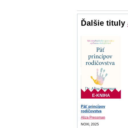
Ďalšie tituly
E-KNIHA
Päť princípov
rodičovstva
Aliza Pressman
NOXI, 2025