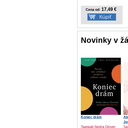
17,49 €
Cena od:
Novinky v ž
Koniec drám
Ab
Je
Tawwab Nedra Glover
Sa