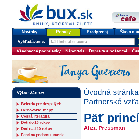
bux.sk
knihy, ktorými žijete
Úvodná stránka
Novinky
Ponuky
Predpredaj
Škola a u
Vyhľadávanie:
Všeobecné podmienky
Nápoveda
Doprava a poštovné
Čas
Úvodná stránka
Výber žánrov
Partnerské vzťa
Beletria pre dospelých
Cestovanie, mapy
Päť princ
Česká literatúra
Deti do 10 rokov
Aliza Pressman
Deti nad 10 rokov
Fond na podporu umenia