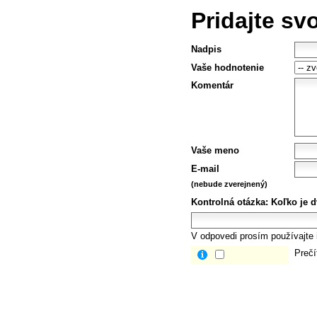
Pridajte sv
Nadpis
Vaše hodnotenie
Komentár
Vaše meno
E-mail
(nebude zverejnený)
Kontrolná otázka:
Koľko je dv
V odpovedi prosím používajte i
Prečí