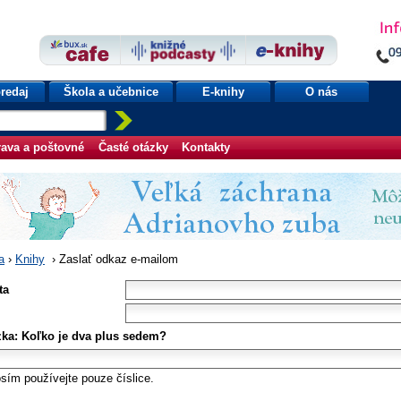
redaj
Škola a učebnice
E-knihy
O nás
ava a poštovné
Časté otázky
Kontakty
a
›
Knihy
›
Zaslať odkaz e-mailom
ta
zka: Koľko je dva plus sedem?
sím používejte pouze číslice.