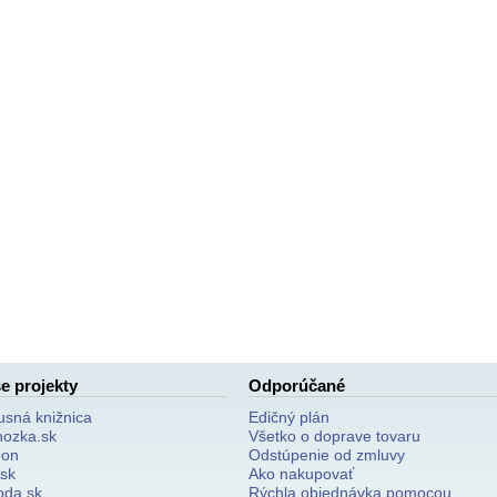
e projekty
Odporúčané
usná knižnica
Edičný plán
nozka.sk
Všetko o doprave tovaru
on
Odstúpenie od zmluvy
.sk
Ako nakupovať
oda.sk
Rýchla objednávka pomocou