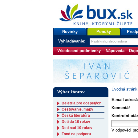
bux.sk
knihy, ktorými žijete
Úvodná stránka
Novinky
Ponuky
Predp
Vyhľadávanie:
Všeobecné podmienky
Nápoveda
Dopr
Úvodná stránk
Výber žánrov
E-mail adresá
Beletria pre dospelých
Komentář
Cestovanie, mapy
Česká literatúra
Kontrolní otá
Deti do 10 rokov
Deti nad 10 rokov
V odpovědi pro
Fond na podporu