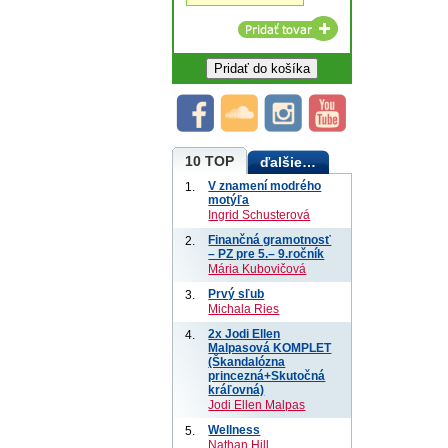
10 TOP
ďalšie…
V znamení modrého
1.
motýľa
Ingrid Schusterová
Finančná gramotnosť
2.
– PZ pre 5.– 9.ročník
Mária Kubovičová
Prvý sľub
3.
Michala Ries
2x Jodi Ellen
4.
Malpasová KOMPLET
(Škandalózna
princezná+Skutočná
kráľovná)
Jodi Ellen Malpas
Wellness
5.
Nathan Hill