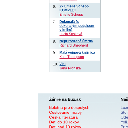
2x Emelie Schepp
6.
KOMPLET
Emelie Schepp
Dokonalá (s
7.
dokonalým podpisom
v knihe)
Lucia Sasková
Neprirodzené úmrtia
8.
Richard Shepherd
Malá vojnová knižnica
9.
Kate Thompson
Vlci
10.
Jana Pronská
Žánre na bux.sk
Naš
Beletria pre dospelých
Lux
Cestovanie, mapy
Sto
Česká literatúra
Ode
Deti do 10 rokov
Yoli
Deti nad 10 rokov
Prir