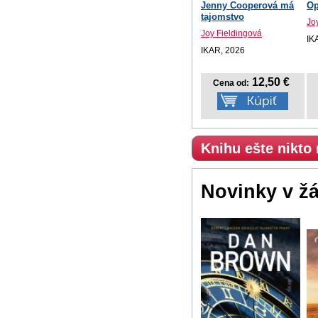
Jenny Cooperová má
Op
tajomstvo
Jo
Joy Fieldingová
IK
IKAR, 2026
12,50 €
Cena od:
Knihu ešte nikto
Novinky v ž