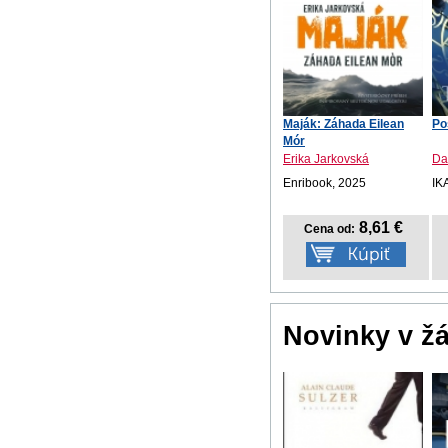
Maják: Záhada Eilean
Po
Mór
Erika Jarkovská
Da
Enribook, 2025
IK
8,61 €
Cena od:
Novinky v ž