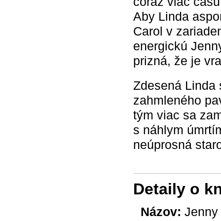
čoraz viac času
Aby Linda aspo
Carol v zariade
energickú Jenny
prizná, že je vr
Zdesená Linda s
zahmleného pavu
tým viac sa zam
s náhlym úmrtím
neúprosná star
Detaily o k
Názov:
Jenny 