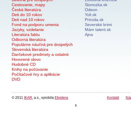
Cestovanie, mapy
Stonozka.sk
Česká literatúra
Odeon
Deti do 10 rokov
Yoli.sk
Deti nad 10 rokov
Priroda.sk
Fond na podporu umenia
Severské krimi
Jazyky, vzdelanie
Mám talent.sk
Literatúra faktu
Ajna
Odborná literatúra
Populárne náučná pre dospelých
Slovenská literatúra
Darčekové predmety a ostatné
Hovorené slovo
Hudobné CD
Knihy na počúvanie
Počítačové hry a aplikácie
DVD
© 2011
IKAR
, a.s., vyrobila
Etnetera
Kontakt
Ná
x