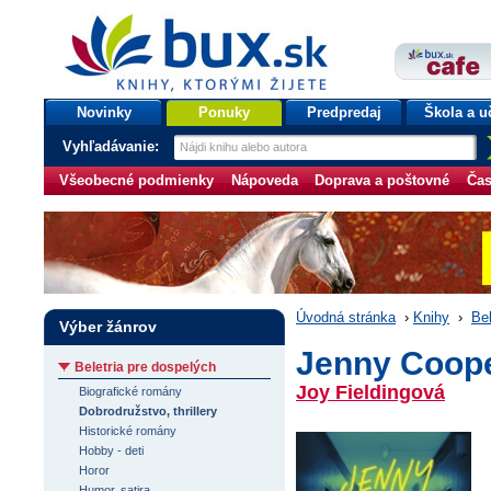
bux.sk
knihy, ktorými žijete
Úvodná stránka
Novinky
Ponuky
Predpredaj
Škola a u
Vyhľadávanie:
Všeobecné podmienky
Nápoveda
Doprava a poštovné
Čas
Úvodná stránka
›
Knihy
›
Bel
Výber žánrov
Jenny Coop
Beletria pre dospelých
Joy Fieldingová
Biografické romány
Dobrodružstvo, thrillery
Historické romány
Hobby - deti
Horor
Humor, satira