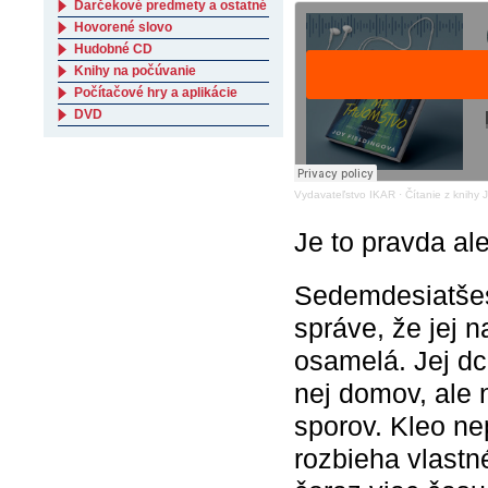
Darčekové predmety a ostatné
Hovorené slovo
Hudobné CD
Knihy na počúvanie
Počítačové hry a aplikácie
DVD
Vydavateľstvo IKAR
·
Čítanie z knih
Je to pravda al
Sedemdesiatšes
správe, že jej n
osamelá. Jej d
nej domov, ale 
sporov. Kleo ne
rozbieha vlastn