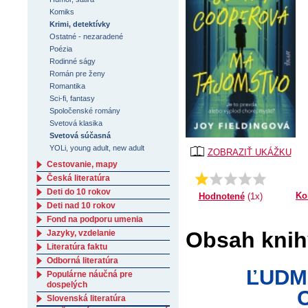
Komiks
Krimi, detektívky
Ostatné - nezaradené
Poézia
Rodinné ságy
Román pre ženy
Romantika
Sci-fi, fantasy
Spoločenské romány
Svetová klasika
Svetová súčasná
YOLi, young adult, new adult
ZOBRAZIŤ UKÁŽKU
Cestovanie, mapy
Priemer:
1.0
Česká literatúra
Deti do 10 rokov
Ko
Hodnotené
(1x)
Deti nad 10 rokov
Fond na podporu umenia
Obsah knih
Jazyky, vzdelanie
Literatúra faktu
Odborná literatúra
ĽUDMI
Populárne náučná pre
dospelých
Slovenská literatúra