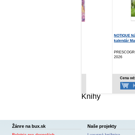
Perlička
NOTIQUE Nástenný
Má
kalendár Mačky 2027,
12...
Alina Ferdinandy
On
Vydavateľstvo S..., 2026
PRESCOGROUP SK,
SL
2026
9,75 €
3,57 €
Cena od:
Cena od:
Knihy
Žánre na bux.sk
Naše projekty
Beletria pre dospelých
Luxusná knižnica