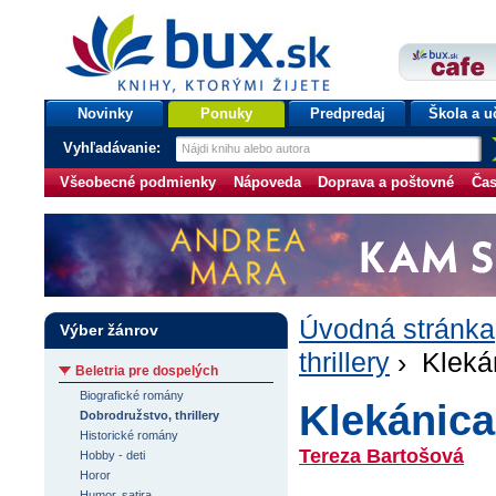
bux.sk
knihy, ktorými žijete
Úvodná stránka
Novinky
Ponuky
Predpredaj
Škola a u
Vyhľadávanie:
Všeobecné podmienky
Nápoveda
Doprava a poštovné
Čas
Úvodná stránka
Výber žánrov
thrillery
› Kleká
Beletria pre dospelých
Biografické romány
Klekánica
Dobrodružstvo, thrillery
Historické romány
Tereza Bartošová
Hobby - deti
Horor
Humor, satira