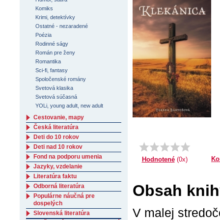
Komiks
Krimi, detektívky
Ostatné - nezaradené
Poézia
Rodinné ságy
Román pre ženy
Romantika
Sci-fi, fantasy
Spoločenské romány
Svetová klasika
Svetová súčasná
YOLi, young adult, new adult
Cestovanie, mapy
Česká literatúra
Deti do 10 rokov
Deti nad 10 rokov
Fond na podporu umenia
Ko
Hodnotené
(0x)
Jazyky, vzdelanie
Literatúra faktu
Obsah knih
Odborná literatúra
Populárne náučná pre
dospelých
V malej stredoč
Slovenská literatúra