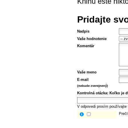
Knihu ešte nikt
Pridajte sv
Nadpis
Vaše hodnotenie
Komentár
Vaše meno
E-mail
(nebude zverejnený)
Kontrolná otázka:
Koľko je d
V odpovedi prosím používajte i
Prečí