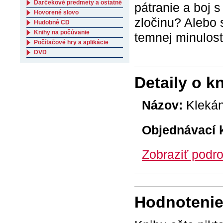
Darčekové predmety a ostatné
pátranie a boj 
Hovorené slovo
zločinu? Alebo s
Hudobné CD
Knihy na počúvanie
temnej minulost
Počítačové hry a aplikácie
DVD
Detaily o k
Názov:
Klekán
Objednávací 
Zobraziť podro
Hodnotenie 