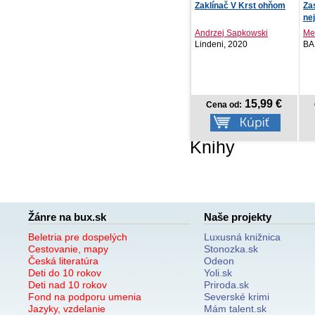
Prdík nie je hanba -
Zaklínač V Krst ohňom
Za
zvieratká
ne
Kolektív autorov
Andrzej Sapkowski
Me
Vydavateľstvo T..., 2026
Lindeni, 2020
BA
8,92 €
15,99 €
Cena od:
Cena od:
Knihy
Žánre na bux.sk
Naše projekty
Beletria pre dospelých
Luxusná knižnica
Cestovanie, mapy
Stonozka.sk
Česká literatúra
Odeon
Deti do 10 rokov
Yoli.sk
Deti nad 10 rokov
Priroda.sk
Fond na podporu umenia
Severské krimi
Jazyky, vzdelanie
Mám talent.sk