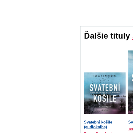
Ďalšie tituly
Svatební košile
Sv
(audiokniha)
Te