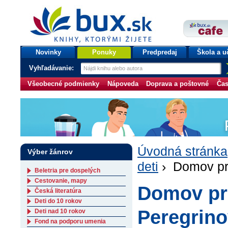
bux.sk
knihy, ktorými žijete
Úvodná stránka
Novinky
Ponuky
Predpredaj
Škola a u
Vyhľadávanie:
Všeobecné podmienky
Nápoveda
Doprava a poštovné
Čas
Úvodná stránka
Výber žánrov
deti
› Domov pre
Beletria pre dospelých
Cestovanie, mapy
Domov pre
Česká literatúra
Deti do 10 rokov
Peregrino
Deti nad 10 rokov
Fond na podporu umenia