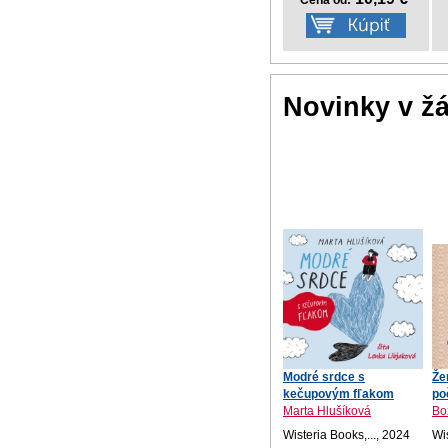
Cena od:
Novinky v ž
Modré srdce s
Že
kečupovým fľakom
po
Marta Hlušíková
Bo
Wisteria Books,..., 2024
Wi