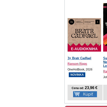
E-AUDIOKNIHA
3× Bratr Cadfael
Su
Ne
Ransom Riggs
Le
OneHotBook, 2026
Ra
NOVINKA
Jo
23,96 €
Cena od: