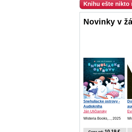
Knihu ešte nikto
Novinky v ž
Snehuliacke ostrovy -
Do
Audiokniha
au
Ján Uličiansky
Ev
Wisteria Books,..., 2025
Wis
10,19 €