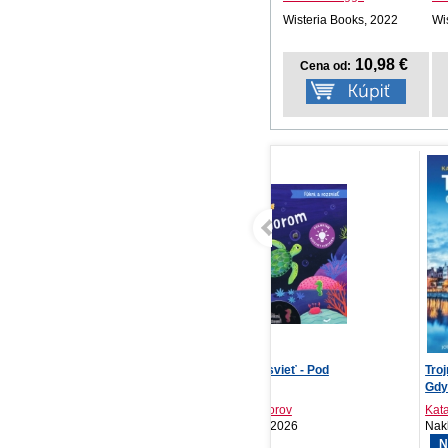
Wisteria Books, 2022
Wi
10,98 €
Cena od:
Fúkni a rozsvieť - Pod
Trojměstí: Gdaňsk,
Ma
morom
Gdyně, Sopoty
Kolektív autorov
Katarzyna Głucová
Ta
Svojtka SK, 2026
Nakl. JOTA, 2026
IK
NOVINKA