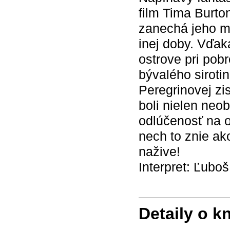
film Tima Burto
zanechá jeho mi
inej doby. Vďak
ostrove pri pob
bývalého sirot
Peregrinovej zis
boli nielen neo
odlúčenosť na 
nech to znie ak
nažive!
Interpret: Ľubo
Detaily o k