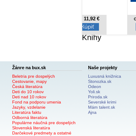
11,92 €
16,01 €
Cena od:
Cena od:
Knihy
Žánre na bux.sk
Naše projekty
Beletria pre dospelých
Luxusná knižnica
Cestovanie, mapy
Stonozka.sk
Česká literatúra
Odeon
Deti do 10 rokov
Yoli.sk
Deti nad 10 rokov
Priroda.sk
Fond na podporu umenia
Severské krimi
Jazyky, vzdelanie
Mám talent.sk
Literatúra faktu
Ajna
Odborná literatúra
Populárne náučná pre dospelých
Slovenská literatúra
Darčekové predmety a ostatné