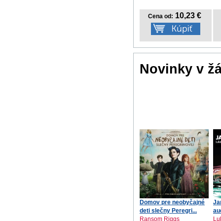
10,23 €
Cena od:
Novinky v ž
Domov pre neobyčajné
Ja
deti slečny Peregri...
au
Ransom Riggs
Lu