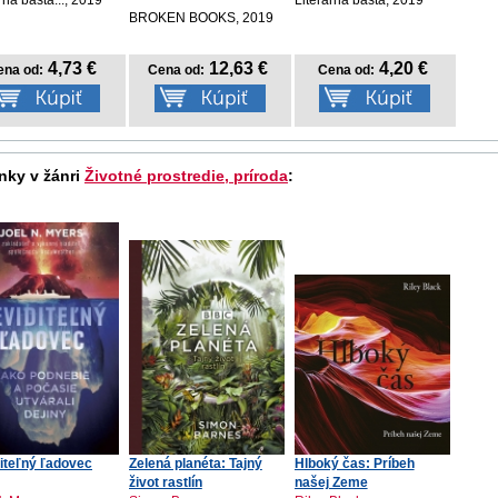
BROKEN BOOKS, 2019
4,73 €
12,63 €
4,20 €
ena od:
Cena od:
Cena od:
nky v žánri
Životné prostredie, príroda
:
iteľný ľadovec
Zelená planéta: Tajný
Hlboký čas: Príbeh
život rastlín
našej Zeme