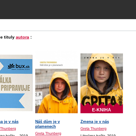
e tituly
autora
:
E-KNIHA
a je v nás
Náš dům je v
Zmena je v nás
plamenech
 Thunberg
Greta Thunberg
Greta Thunberg
rna bašta..., 2019
Literárna bašta, 2019