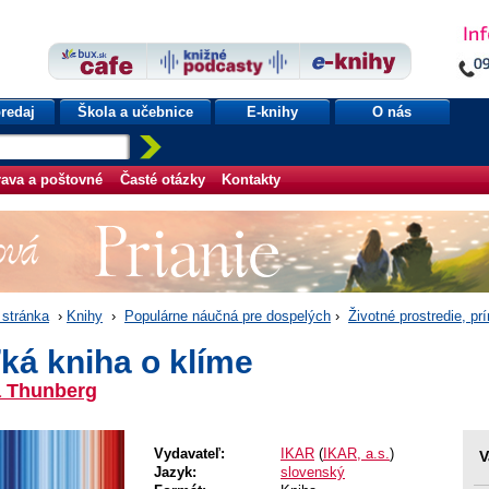
redaj
Škola a učebnice
E-knihy
O nás
ava a poštovné
Časté otázky
Kontakty
stránka
›
Knihy
›
Populárne náučná pre dospelých
›
Životné prostredie, pr
ká kniha o klíme
a Thunberg
Vydavateľ:
IKAR
(
IKAR, a.s.
)
V
Jazyk:
slovenský