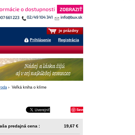
je prázdny
Prihlásenie
Registrácia
íroda
› Veľká kniha o klíme
Save
aša predajná cena :
19,67 €