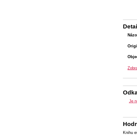
Detai
Názo
Orig
Obje
Zobra
Odk
Je n
Hodn
Knihu e