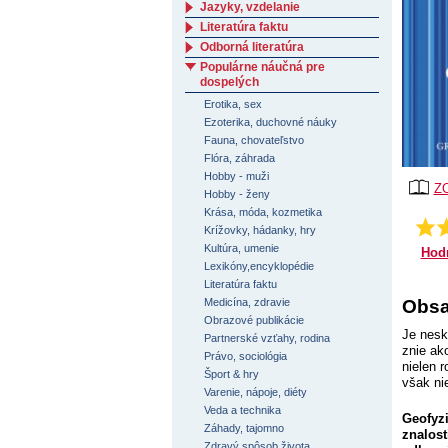
Jazyky, vzdelanie
Literatúra faktu
Odborná literatúra
Populárne náučná pre
dospelých
Erotika, sex
Ezoterika, duchovné náuky
Fauna, chovateľstvo
Flóra, záhrada
Hobby - muži
Z
Hobby - ženy
Krása, móda, kozmetika
Krížovky, hádanky, hry
Kultúra, umenie
Hod
Lexikóny,encyklopédie
Literatúra faktu
Obsa
Medicína, zdravie
Obrazové publikácie
Je nesk
Partnerské vzťahy, rodina
znie ak
Právo, sociológia
nielen 
Šport & hry
však nie
Varenie, nápoje, diéty
Veda a technika
Geofyzi
Záhady, tajomno
znalost
Zdravý spôsob života