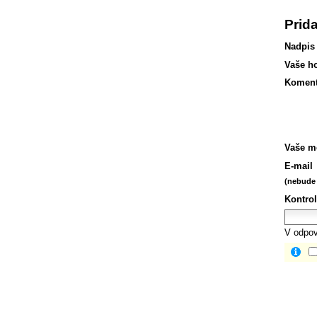
Prid
Nadpis
Vaše h
Koment
Vaše m
E-mail
(nebude 
Kontrol
V odpov