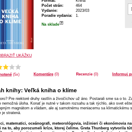
Formát:
Kniha
Počet strán:
464
Vydanie:
2023/03
Poradie vydania:
1.
Na sklade
OBRAZIŤ UKÁŽKU
Priemer:
3.4
Komentáre
(0)
Recenzie
(0)
Informuj p
notené
(5x)
h knihy: Veľká kniha o klíme
oro? Pre niektoré druhy rastlín a živočíchov už áno. Postarali sme sa o to. 
o nemožná úloha. Konať je nutné v takom rozsahu a tak rýchlo, ako svet eš
ropným magnátom a vládam, ale aj samotnému meniacemu sa klimatickému s
 je stratená.
ci, matematici, oceánografi, meteorológovia, inžinieri či ekonómovia n
i na to, aby porozumeli kríze, ktorej čelíme. Greta Thunberg vytvorila tú