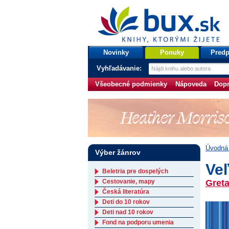
bux.sk
knihy, ktorými žijete
Úvodná stránka
Novinky
Ponuky
Predp
Vyhľadávanie:
Všeobecné podmienky
Nápoveda
Dopr
Úvodná 
Výber žánrov
Veľ
Beletria pre dospelých
Cestovanie, mapy
Gret
Česká literatúra
Deti do 10 rokov
Deti nad 10 rokov
Fond na podporu umenia