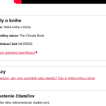
ly o knihe
v:
Veľká kniha o klíme
inálny názov:
The Climate Book
dnávací kód
NA205832
ziť podrobnú špecifikáciu
azy
eskoro, aby sme zachránili našu planétu? Toto je Veľká kniha o klíme
otenie čitateľov
šte nikto nekomentoval, budete prvý.