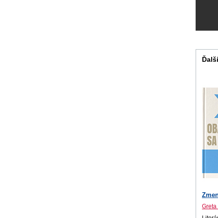
Ďalši
Zmen
Greta
Literá