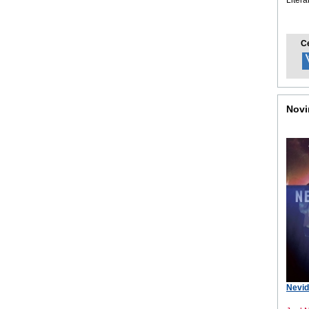
C
Novi
Nevid