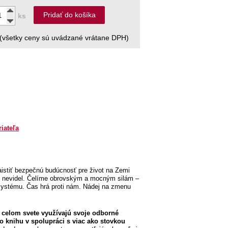
Pridať do košíka
ks
(všetky ceny sú uvádzané vrátane DPH)
riateľa
Zaistiť bezpečnú budúcnosť pre život na Zemi
te nevidel. Čelíme obrovským a mocným silám –
ystému. Čas hrá proti nám. Nádej na zmenu
a celom svete využívajú svoje odborné
to knihu v spolupráci s viac ako stovkou