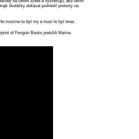
odvody na celom svete a vysvetľujú, ako veľmi
ajk školáčky dokázal podnietiť protesty na
No musíme to byť my a musí to byť teraz.
print of Penguin Books preložili Marína