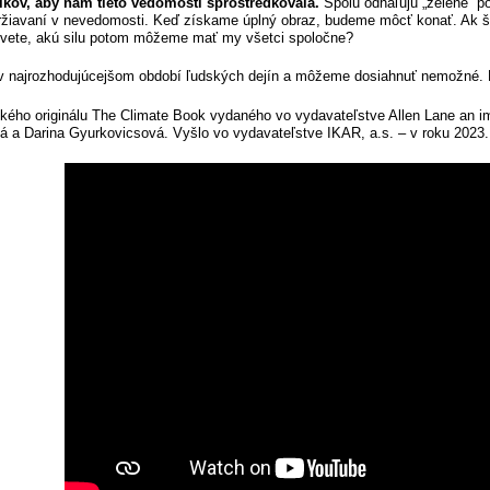
íkov, aby nám tieto vedomosti sprostredkovala.
Spolu odhaľujú „zelené“ p
žiavaní v nevedomosti. Keď získame úplný obraz, budeme môcť konať. Ak štr
vete, akú silu potom môžeme mať my všetci spoločne?
v najrozhodujúcejšom období ľudských dejín a môžeme dosiahnuť nemožné. 
ckého originálu The Climate Book vydaného vo vydavateľstve Allen Lane an im
á a Darina Gyurkovicsová. Vyšlo vo vydavateľstve IKAR, a.s. – v roku 2023.