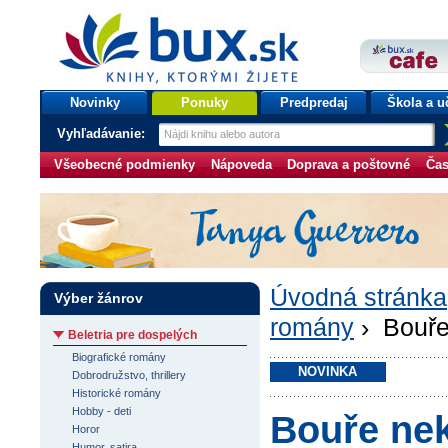
bux.sk
knihy, ktorými žijete
Úvodná stránka
Novinky
Ponuky
Predpredaj
Škola a u
Vyhľadávanie:
Všeobecné podmienky
Nápoveda
Doprava a poštovné
Čas
Úvodná stránka
Výber žánrov
romány
› Bouře
Beletria pre dospelých
Biografické romány
NOVINKA
Dobrodružstvo, thrillery
Historické romány
Hobby - deti
Bouře ne
Horor
Humor, satira