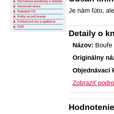
Darčekové predmety a ostatné
Hovorené slovo
Je nám ľúto, al
Hudobné CD
Knihy na počúvanie
Počítačové hry a aplikácie
DVD
Detaily o k
Názov:
Bouře 
Originálny ná
Objednávací 
Zobraziť podro
Hodnotenie 