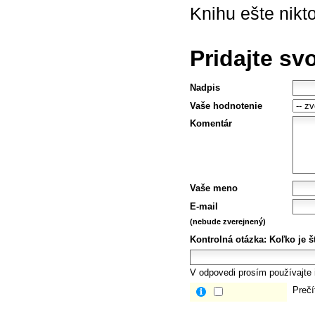
Knihu ešte nikt
Pridajte sv
Nadpis
Vaše hodnotenie
Komentár
Vaše meno
E-mail
(nebude zverejnený)
Kontrolná otázka:
Koľko je št
V odpovedi prosím používajte i
Prečí