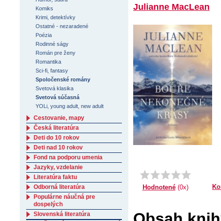
Julianne MacLean
Komiks
Krimi, detektívky
Ostatné - nezaradené
Poézia
Rodinné ságy
Román pre ženy
Romantika
Sci-fi, fantasy
Spoločenské romány
Svetová klasika
Svetová súčasná
YOLi, young adult, new adult
Cestovanie, mapy
Česká literatúra
Deti do 10 rokov
Deti nad 10 rokov
Fond na podporu umenia
Jazyky, vzdelanie
Literatúra faktu
Ko
Odborná literatúra
Hodnotené
(0x)
Populárne náučná pre
dospelých
Obsah knih
Slovenská literatúra