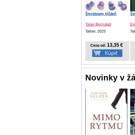
Štyridsiaty týždeň
St
Taran Bjornstad
Ev
Tatran, 2025
Ta
13,35 €
Cena od:
Novinky v ž