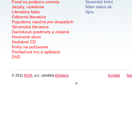
Fond na podporu umenia
Severské krimi
Jazyky, vzdelanie
Mám talent.sk
Literatúra faktu
Ajna
Odborná literatúra
Populárne náučná pre dospelých
Slovenská literatúra
Darčekové predmety a ostatné
Hovorené slovo
Hudobné CD
Knihy na počúvanie
Počítačové hry a aplikácie
DVD
© 2011
IKAR
, a.s., vyrobila
Etnetera
Kontakt
Ná
x