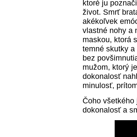
ktoré ju poznači
život. Smrť brat
akékoľvek emóci
vlastné nohy a 
maskou, ktorá s
temné skutky a 
bez povšimnutia
mužom, ktorý je
dokonalosť nahl
minulosť, príto
Čoho všetkého j
dokonalosť a s