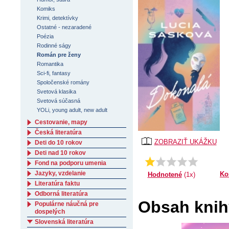
Komiks
Krimi, detektívky
Ostatné - nezaradené
Poézia
Rodinné ságy
Román pre ženy
Romantika
Sci-fi, fantasy
Spoločenské romány
Svetová klasika
Svetová súčasná
YOLi, young adult, new adult
Cestovanie, mapy
Česká literatúra
ZOBRAZIŤ UKÁŽKU
Deti do 10 rokov
Deti nad 10 rokov
Priemer:
1.0
Fond na podporu umenia
Jazyky, vzdelanie
Ko
Hodnotené
(1x)
Literatúra faktu
Odborná literatúra
Obsah knih
Populárne náučná pre
dospelých
Slovenská literatúra