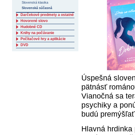
Slovenská klasika
Slovenská súčasná
Darčekové predmety a ostatné
Hovorené slovo
Hudobné CD
Knihy na počúvanie
Počítačové hry a aplikácie
DVD
Úspešná sloven
pätnásť románo
Vianočná sa ter
psychiky a ponú
budú premýšľať 
Hlavná hrdinka 