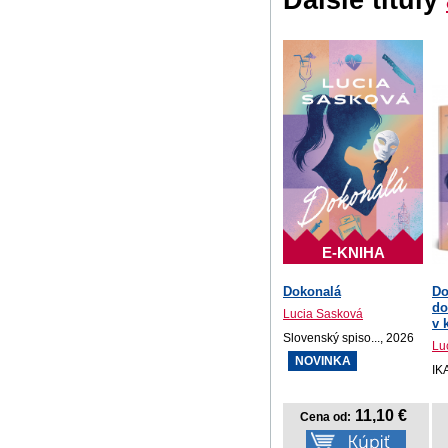
E-KNIHA
Dokonalá
Do
do
Lucia Sasková
v 
Slovenský spiso..., 2026
Lu
NOVINKA
IK
11,10 €
Cena od: