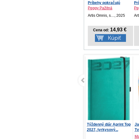
Príbehy pokračujú
Pr
Peggy Pažitná
Pe
Artis Omnis, s...., 2025
Art
14,93 €
Cena od:
Katja – Pád mágie
Týždenný diár Aprint Top
Ja
2027, tyrkysový...
Tv
Natali Fox
Ma