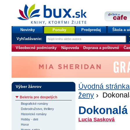
bux.sk
knihy, ktorými žijete
Úvodná stránka
Novinky
Ponuky
Predpredaj
Škola a u
Vyhľadávanie:
Všeobecné podmienky
Nápoveda
Doprava a poštovné
Čas
Úvodná stránka
Výber žánrov
ženy
› Dokonal
Beletria pre dospelých
Biografické romány
Dokonalá
Dobrodružstvo, thrillery
Historické romány
Lucia Sasková
Hobby - deti
Horor
Humor, satira