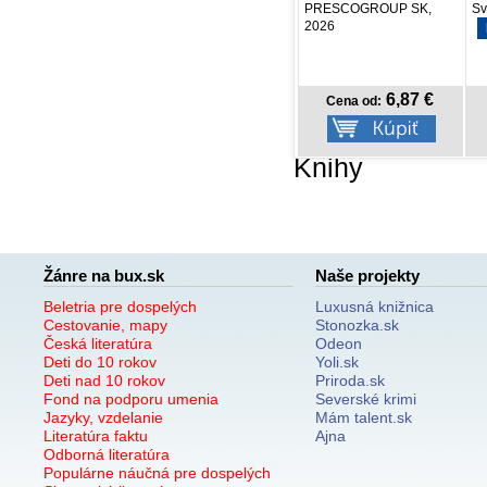
Natali Fox, 2026
PRESCOGROUP SK,
Sv
2026
NOVINKA
13,50 €
6,87 €
Cena od:
Cena od:
Knihy
Žánre na bux.sk
Naše projekty
Beletria pre dospelých
Luxusná knižnica
Cestovanie, mapy
Stonozka.sk
Česká literatúra
Odeon
Deti do 10 rokov
Yoli.sk
Deti nad 10 rokov
Priroda.sk
Fond na podporu umenia
Severské krimi
Jazyky, vzdelanie
Mám talent.sk
Literatúra faktu
Ajna
Odborná literatúra
Populárne náučná pre dospelých