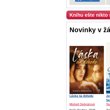
Knihu ešte nikto
Novinky v ž
Láska na dohodu
Je
Se
Mishell Debnárová
Te