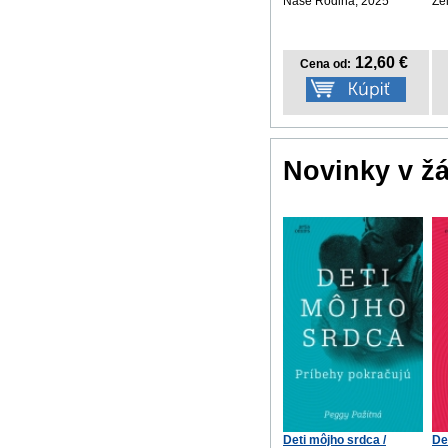
Naše Rodina, 2025
Ze
12,60 €
Cena od:
Novinky v ž
Deti môjho srdca /
De