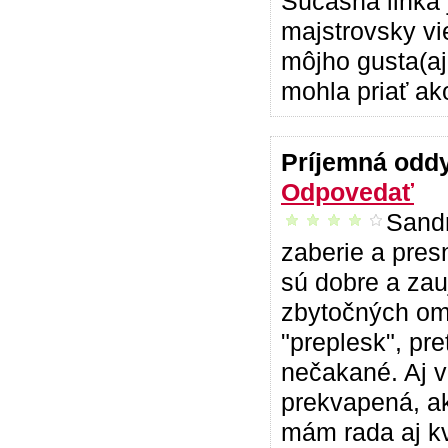
Súčasná linka j
majstrovsky vi
môjho gusta(aj
mohla priať ak
Príjemná od
Odpovedať
Sandr
príjemné čítanie
zaberie a presn
sú dobre a zau
zbytočných om
"preplesk", pre
nečakané. Aj v
prekvapená, ak
mám rada aj kv