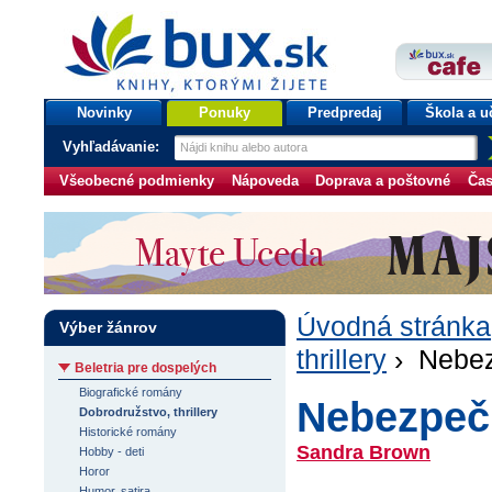
bux.sk
knihy, ktorými žijete
Úvodná stránka
Novinky
Ponuky
Predpredaj
Škola a u
Vyhľadávanie:
Všeobecné podmienky
Nápoveda
Doprava a poštovné
Čas
Úvodná stránka
Výber žánrov
thrillery
› Nebez
Beletria pre dospelých
Biografické romány
Nebezpeč
Dobrodružstvo, thrillery
Historické romány
Sandra Brown
Hobby - deti
Horor
Humor, satira