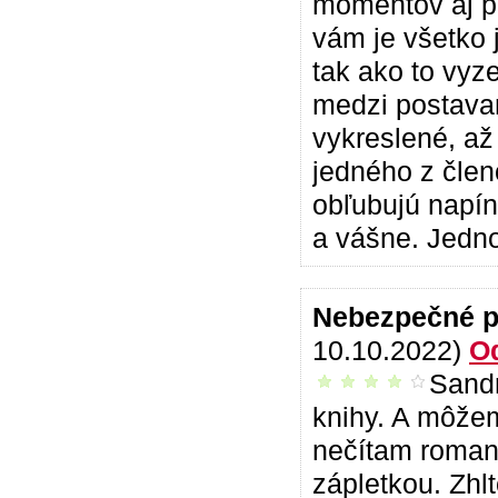
momentov aj pr
vám je všetko j
tak ako to vyze
medzi postavam
vykreslené, až
jedného z člen
obľubujú napí
a vášne. Jedn
Nebezpečné 
10.10.2022)
O
Sandr
príjemné čítanie
knihy. A môžem
nečítam romant
zápletkou. Zhlt