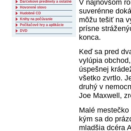
V najnovšom r
Darčekové predmety a ostatné
Hovorené slovo
suverénne dokáz
Hudobné CD
môžu tešiť na vy
Knihy na počúvanie
Počítačové hry a aplikácie
prísne strážený
DVD
konca.
Keď sa pred dva
vylúpia obchod,
úspešnej krádež
všetko zvrtlo. J
druhý v nemocnic
Joe Maxwell, zr
Malé mestečko p
kým sa do práz
mladšia dcéra A