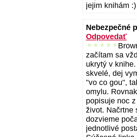
jejim knihám :)
Nebezpečné 
Odpovedať
Brown
vrelo odporúčam
začítam sa vžd
ukrytý v knihe
skvelé, dej vy
"vo co gou", t
omylu. Rovnak
popisuje noc z
život. Načrtne
dozvieme počas
jednotlivé pos