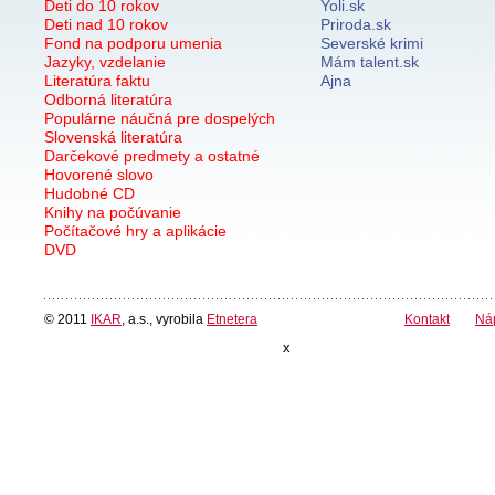
Deti do 10 rokov
Yoli.sk
Deti nad 10 rokov
Priroda.sk
Fond na podporu umenia
Severské krimi
Jazyky, vzdelanie
Mám talent.sk
Literatúra faktu
Ajna
Odborná literatúra
Populárne náučná pre dospelých
Slovenská literatúra
Darčekové predmety a ostatné
Hovorené slovo
Hudobné CD
Knihy na počúvanie
Počítačové hry a aplikácie
DVD
© 2011
IKAR
, a.s., vyrobila
Etnetera
Kontakt
Ná
x