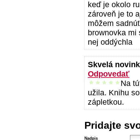
keď je okolo ru
zároveň je to a
môžem sadnúť, o
brownovka mi s
nej oddýchla
Skvelá novin
Odpovedať
Na tú
vrelo odporúčam
užila. Knihu s
zápletkou.
Pridajte sv
Nadpis