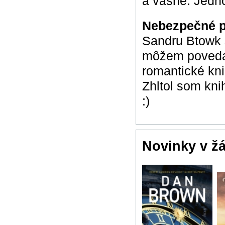
a vášne. Jedn
Nebezpečné 
Sandru Btowk s
môžem povedať 
romantické kni
Zhltol som kni
:)
Novinky v ž