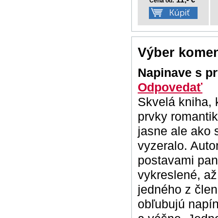
Cena od:
Výber komen
Napinave s p
Odpovedať
Skvelá kniha,
prvky romantik
jasne ale ako s
vyzeralo. Auto
postavami pano
vykreslené, až
jedného z člen
obľubujú napí