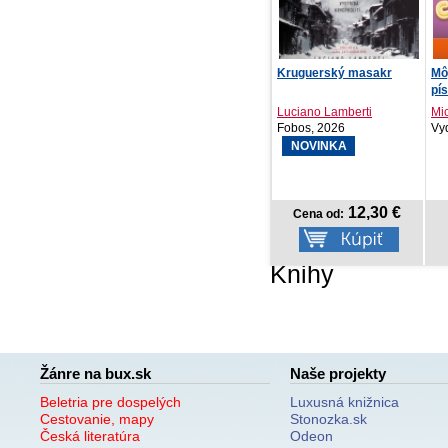
NOTIQUE Vreckový diár
Kruguerský masakr
Môj
Ponza 2027, krémov...
pí
Luciano Lamberti
Mi
PRESCOGROUP SK,
Fobos, 2026
Vyd
2026
NOVINKA
3,27 €
12,30 €
Cena od:
Cena od:
Knihy
Žánre na bux.sk
Naše projekty
Beletria pre dospelých
Luxusná knižnica
Cestovanie, mapy
Stonozka.sk
Česká literatúra
Odeon