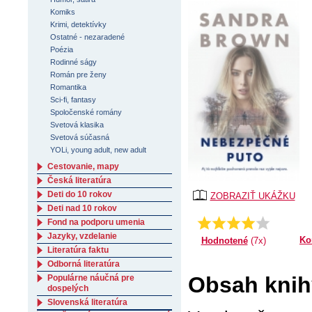
Komiks
Krimi, detektívky
Ostatné - nezaradené
Poézia
Rodinné ságy
Román pre ženy
Romantika
Sci-fi, fantasy
Spoločenské romány
Svetová klasika
Svetová súčasná
YOLi, young adult, new adult
Cestovanie, mapy
Česká literatúra
Deti do 10 rokov
ZOBRAZIŤ UKÁŽKU
Deti nad 10 rokov
Fond na podporu umenia
4.14285714285714
Priemer:
Jazyky, vzdelanie
Ko
Hodnotené
(7x)
Literatúra faktu
Odborná literatúra
Obsah knih
Populárne náučná pre
dospelých
Slovenská literatúra