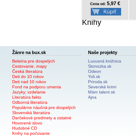
5,97 €
Cena od:
Knihy
Žánre na bux.sk
Naše projekty
Beletria pre dospelých
Luxusná knižnica
Cestovanie, mapy
Stonozka.sk
Česká literatúra
Odeon
Deti do 10 rokov
Yoli.sk
Deti nad 10 rokov
Priroda.sk
Fond na podporu umenia
Severské krimi
Jazyky, vzdelanie
Mám talent.sk
Literatúra faktu
Ajna
Odborná literatúra
Populárne náučná pre dospelých
Slovenská literatúra
Darčekové predmety a ostatné
Hovorené slovo
Hudobné CD
Knihy na počúvanie