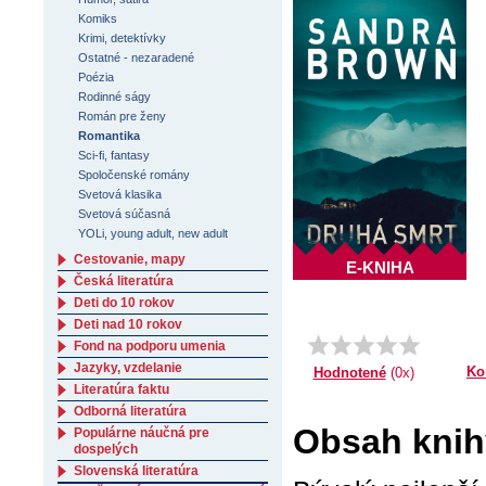
Komiks
Krimi, detektívky
Ostatné - nezaradené
Poézia
Rodinné ságy
Román pre ženy
Romantika
Sci-fi, fantasy
Spoločenské romány
Svetová klasika
Svetová súčasná
YOLi, young adult, new adult
Cestovanie, mapy
E-KNIHA
Česká literatúra
Deti do 10 rokov
Deti nad 10 rokov
Fond na podporu umenia
Jazyky, vzdelanie
Ko
Hodnotené
(0x)
Literatúra faktu
Odborná literatúra
Obsah knih
Populárne náučná pre
dospelých
Slovenská literatúra