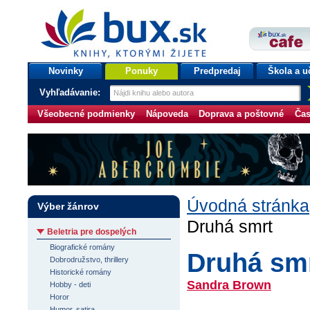
bux.sk
knihy, ktorými žijete
Úvodná stránka
Novinky
Ponuky
Predpredaj
Škola a u
Vyhľadávanie:
Všeobecné podmienky
Nápoveda
Doprava a poštovné
Čas
Úvodná stránka
Výber žánrov
Druhá smrt
Beletria pre dospelých
Biografické romány
Druhá sm
Dobrodružstvo, thrillery
Historické romány
Sandra Brown
Hobby - deti
Horor
Humor, satira