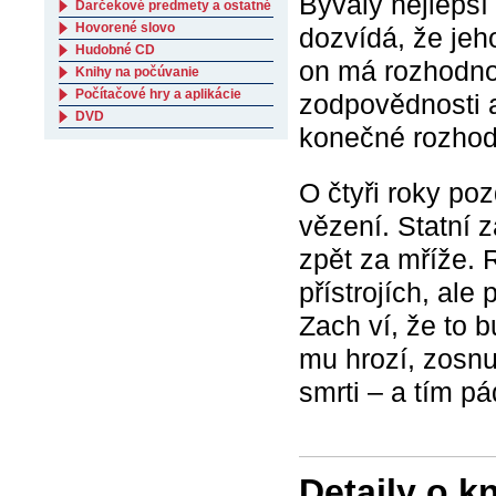
Bývalý nejlepší
Darčekové predmety a ostatné
Hovorené slovo
dozvídá, že je
Hudobné CD
on má rozhodnout
Knihy na počúvanie
Počítačové hry a aplikácie
zodpovědnosti 
DVD
konečné rozhod
O čtyři roky po
vězení. Statní 
zpět za mříže. 
přístrojích, ale
Zach ví, že to b
mu hrozí, zosnu
smrti – a tím p
Detaily o k