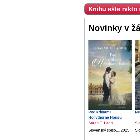
Knihu ešte nikto
Novinky v ž
Pod krídlami
Ne
Hollythorne Housu
Sarah E. Ladd
Si
Slovenský spiso..., 2025
Sl