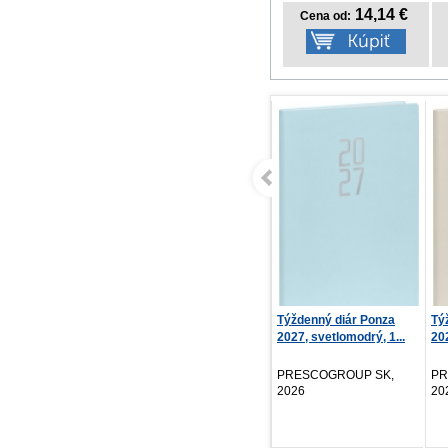
14,14 €
Cena od:
Týždenný diár Ponza
Tý
2027, svetlomodrý, 1...
202
PRESCOGROUP SK,
PR
2026
20