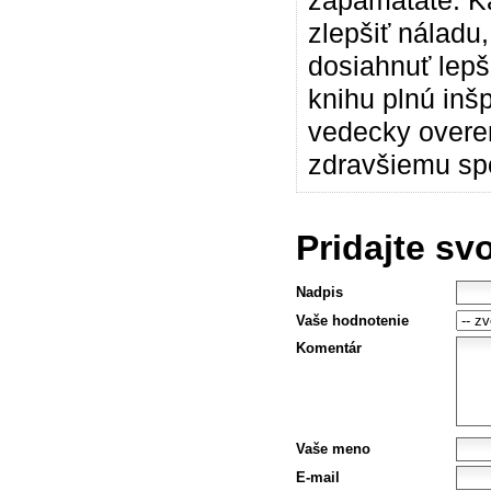
zapamätáte. Ka
zlepšiť náladu,
dosiahnuť lepší
knihu plnú inš
vedecky overen
zdravšiemu sp
Pridajte sv
Nadpis
Vaše hodnotenie
Komentár
Vaše meno
E-mail