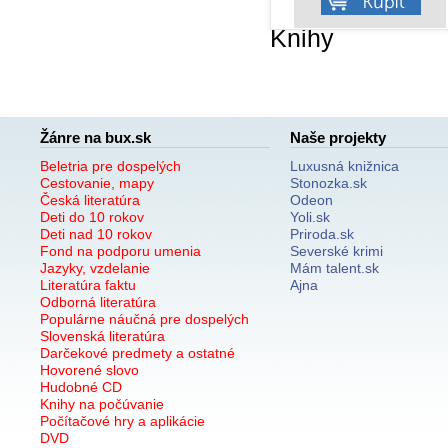
Knihy
Žánre na bux.sk
Naše projekty
Beletria pre dospelých
Luxusná knižnica
Cestovanie, mapy
Stonozka.sk
Česká literatúra
Odeon
Deti do 10 rokov
Yoli.sk
Deti nad 10 rokov
Priroda.sk
Fond na podporu umenia
Severské krimi
Jazyky, vzdelanie
Mám talent.sk
Literatúra faktu
Ajna
Odborná literatúra
Populárne náučná pre dospelých
Slovenská literatúra
Darčekové predmety a ostatné
Hovorené slovo
Hudobné CD
Knihy na počúvanie
Počítačové hry a aplikácie
DVD