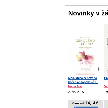
Novinky v ž
Malá kniha zenového
Pr
liečenia: Japonské r...
Paula Arai
Ve
AJNA, 2025
Ta
14,14 €
Cena od: