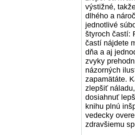
výstižné, takž
dlhého a náro
jednotlivé súb
štyroch častí:
častí nájdete 
dňa a aj jedno
zvyky prehodno
názorných ilus
zapamätáte. Ka
zlepšiť náladu,
dosiahnuť lepš
knihu plnú inš
vedecky overen
zdravšiemu sp