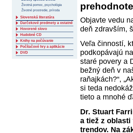
prehodnote
Životná pomoc, psychológia
Životné prostredie, príroda
Slovenská literatúra
Objavte vedu n
Darčekové predmety a ostatné
deň zdravším, š
Hovorené slovo
Hudobné CD
Knihy na počúvanie
Veľa činností, 
Počítačové hry a aplikácie
podkopávajú naš
DVD
staré povery a 
bežný deň v naš
raňajkách?“, „A
si teda nedoká
tieto a mnohé ď
Dr. Stuart Far
a tiež z oblast
trendov. Na zá