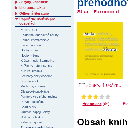
prehodnot
Jazyky, vzdelanie
Literatúra faktu
Stuart Farrimond
Odborná literatúra
Populárne náučná pre
dospelých
Erotika, sex
Ezoterika, duchovné náuky
Fauna, chovateľstvo
Flóra, záhrada
Hobby - muži
Hobby - ženy
Krása, móda, kozmetika
Krížovky, hádanky, hry
Kultúra, umenie
Lexikóny,encyklopédie
Literatúra faktu
ZOBRAZIŤ UKÁŽKU
Medicína, zdravie
Obrazové publikácie
Priemer:
3.0
Partnerské vzťahy, rodina
Právo, sociológia
Ko
Hodnotené
(6x)
Šport & hry
Varenie, nápoje, diéty
Veda a technika
Obsah knih
Záhady, tajomno
Zdravý spôsob života