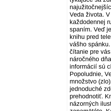
najužitočnejší
Veda života. V
každodennej ru
spaním. Veď j
knihu pred tele
vášho spánku. 
čítanie pre vá
náročného dňa.
informácií sú 
Popoludnie, Ve
množstvo (zlo)
jednoduché zdô
prehodnotiť. K
názorných ilus