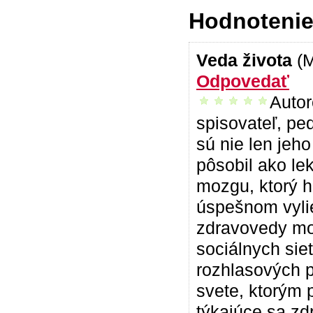
Hodnotenie 
Veda života
(
Odpovedať
Autor
vrelo odporúčam
spisovateľ, pe
sú nie len jeho
pôsobil ako le
mozgu, ktorý ho
úspešnom vylie
zdravovedy mo
sociálnych siet
rozhlasových 
svete, ktorým 
týkajúce sa zd