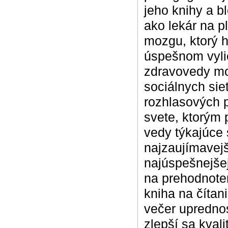
jeho knihy a bl
ako lekár na p
mozgu, ktorý h
úspešnom vylie
zdravovedy mo
sociálnych siet
rozhlasových 
svete, ktorým 
vedy týkajúce 
najzaujímavejš
najúspešnejšej
na prehodnoten
kniha na čítan
večer uprednos
zlepší sa kval