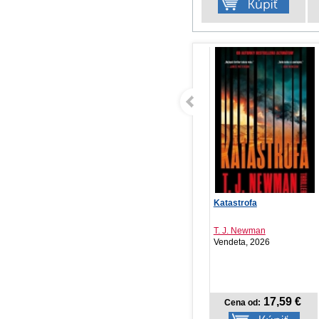
Veselá abeceda, 2.
Katastrofa
Ja
vydanie
Tv
Ivona Ďuričová
T. J. Newman
Ma
Stonožka, 2026
Vendeta, 2026
Sv
NOVINKA
7,42 €
17,59 €
Cena od:
Cena od: