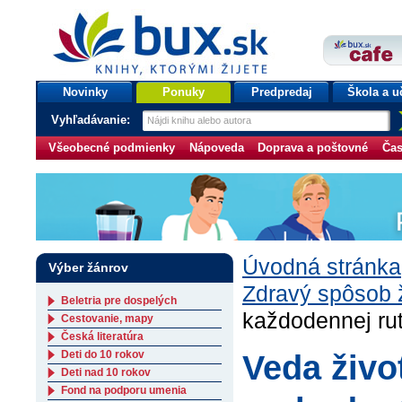
bux.sk
knihy, ktorými žijete
Úvodná stránka
Novinky
Ponuky
Predpredaj
Škola a u
Vyhľadávanie:
Všeobecné podmienky
Nápoveda
Doprava a poštovné
Čas
Úvodná stránka
Výber žánrov
Zdravý spôsob 
Beletria pre dospelých
každodennej rut
Cestovanie, mapy
Česká literatúra
Deti do 10 rokov
Veda živo
Deti nad 10 rokov
Fond na podporu umenia