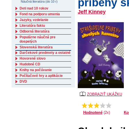
príbehy 
Náučná literatúra (do 10 r)
Deti nad 10 rokov
Jeff Kinney
Fond na podporu umenia
Jazyky, vzdelanie
Literatúra faktu
Odborná literatúra
Populárne náučná pre
dospelých
Slovenská literatúra
Darčekové predmety a ostatné
Hovorené slovo
Hudobné CD
Knihy na počúvanie
Počítačové hry a aplikácie
DVD
ZOBRAZIŤ UKÁŽKU
Priemer:
3.0
Ko
Hodnotené
(2x)