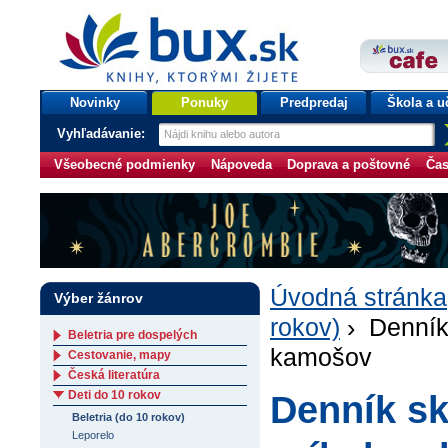
bux.sk
knihy, ktorými žijete
Úvodná stránka
Novinky
Ponuky
Predpredaj
Škola a u
Vyhľadávanie:
Všeobecné podmienky
Nápoveda
Doprava a poštovné
Čas
Úvodná stránka
Výber žánrov
rokov)
› Denník 
Beletria pre dospelých
kamošov
Cestovanie, mapy
Česká literatúra
Deti do 10 rokov
Denník sk
Beletria (do 10 rokov)
Leporelo