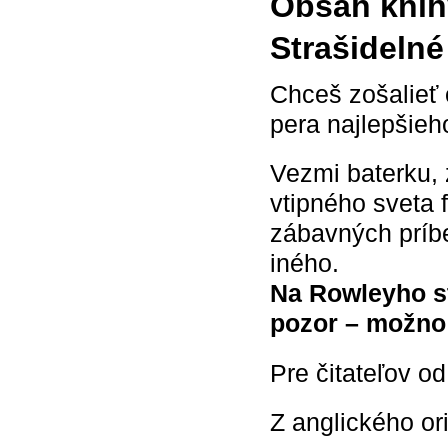
Obsah knih
Strašideln
Chceš zošalieť 
pera najlepšie
Vezmi baterku, 
vtipného sveta 
zábavných príb
iného.
Na Rowleyho st
pozor – možno 
Pre čitateľov o
Z anglického or