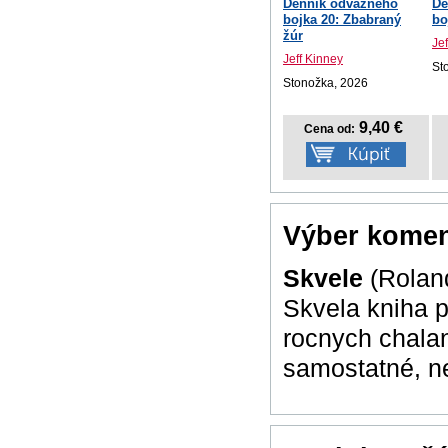
Denník odvážneho
De
bojka 20: Zbabraný
bo
žúr
Je
Jeff Kinney
St
Stonožka, 2026
9,40 €
Cena od:
Výber komen
Skvele
(Rolan
Skvela kniha 
rocnych chalan
samostatné, n