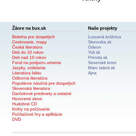
Žánre na bux.sk
Naše projekty
Beletria pre dospelých
Luxusná knižnica
Cestovanie, mapy
Stonozka.sk
Česká literatúra
Odeon
Deti do 10 rokov
Yoli.sk
Deti nad 10 rokov
Priroda.sk
Fond na podporu umenia
Severské krimi
Jazyky, vzdelanie
Mám talent.sk
Literatúra faktu
Ajna
Odborná literatúra
Populárne náučná pre dospelých
Slovenská literatúra
Darčekové predmety a ostatné
Hovorené slovo
Hudobné CD
Knihy na počúvanie
Počítačové hry a aplikácie
DVD