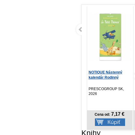
Lazár
NOTIQUE Nástenný
Mo
kalendár Rodinný
kr
plánov...
Nelio Biedermann
IKAR, 2026
PRESCOGROUP SK,
Inf
2026
13,42 €
7,17 €
Cena od:
Cena od:
Knihy