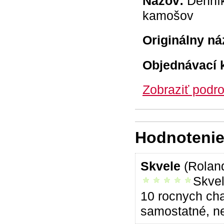
Názov:
Denník
kamošov
Originálny ná
Objednávací 
Zobraziť podro
Hodnotenie 
Skvele
(Rolan
Skvel
vrelo odporúčam
10 rocnych chal
samostatné, n