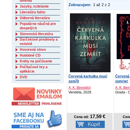
umenia
Zobrazujem:
1 až 2 z 2
Jazyky, vzdelanie
Literatúra faktu
Odborná literatúra
Populárne náučná pre
dospelých
Slovenská literatúra
Darčekové predmety a
ostatné
Hovorené slovo
Hudobné CD
Knihy na počúvanie
Počítačové hry a
aplikácie
Červená karkulka musí
Červená
DVD
zemřít
zomrieť
A. K. Benedict
A. K. Ben
Vendeta, 2026
Grada - 
17,59 €
Cena od:
Cen