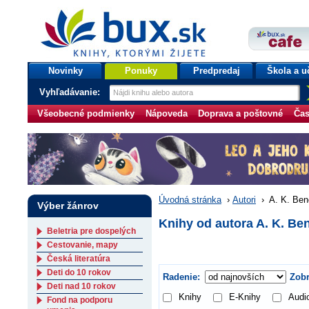
bux.sk
knihy, ktorými žijete
Úvodná stránka
Novinky
Ponuky
Predpredaj
Škola a u
Vyhľadávanie:
Všeobecné podmienky
Nápoveda
Doprava a poštovné
Čas
Úvodná stránka
›
Autori
›
A. K. Ben
Výber žánrov
Knihy od autora A. K. Be
Beletria pre dospelých
Cestovanie, mapy
Česká literatúra
Deti do 10 rokov
Radenie:
Zobr
Deti nad 10 rokov
Knihy
E-Knihy
Audi
Fond na podporu