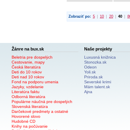
Zobraziť po:
5
|
10
|
20
|
40
|
8
Žánre na bux.sk
Naše projekty
Beletria pre dospelých
Luxusná knižnica
Cestovanie, mapy
Stonozka.sk
Česká literatúra
Odeon
Deti do 10 rokov
Yoli.sk
Deti nad 10 rokov
Priroda.sk
Fond na podporu umenia
Severské krimi
Jazyky, vzdelanie
Mám talent.sk
Literatúra faktu
Ajna
Odborná literatúra
Populárne náučná pre dospelých
Slovenská literatúra
Darčekové predmety a ostatné
Hovorené slovo
Hudobné CD
Knihy na počúvanie