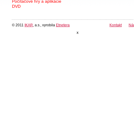
Počítačové hry a aplikácie
DVD
© 2011
IKAR
, a.s., vyrobila
Etnetera
Kontakt
Ná
x