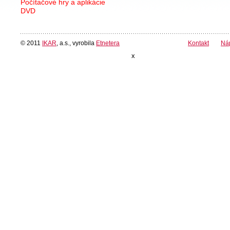
Počítačové hry a aplikácie
DVD
© 2011
IKAR
, a.s., vyrobila
Etnetera
Kontakt
Ná
x