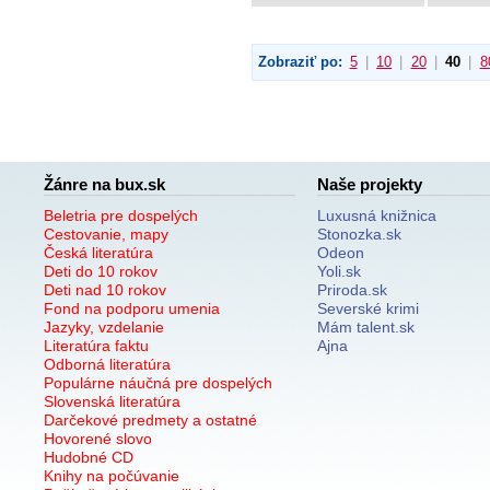
Zobraziť po:
5
|
10
|
20
|
40
|
8
Žánre na bux.sk
Naše projekty
Beletria pre dospelých
Luxusná knižnica
Cestovanie, mapy
Stonozka.sk
Česká literatúra
Odeon
Deti do 10 rokov
Yoli.sk
Deti nad 10 rokov
Priroda.sk
Fond na podporu umenia
Severské krimi
Jazyky, vzdelanie
Mám talent.sk
Literatúra faktu
Ajna
Odborná literatúra
Populárne náučná pre dospelých
Slovenská literatúra
Darčekové predmety a ostatné
Hovorené slovo
Hudobné CD
Knihy na počúvanie