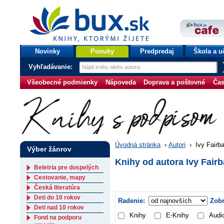
bux.sk
knihy, ktorými žijete
Úvodná stránka
Novinky
Ponuky
Predpredaj
Škola a u
Vyhľadávanie:
Všeobecné podmienky
Nápoveda
Doprava a poštovné
Čas
Úvodná stránka
›
Autori
›
Ivy Fairb
Výber žánrov
Knihy od autora Ivy Fair
Beletria pre dospelých
Cestovanie, mapy
Česká literatúra
Deti do 10 rokov
Radenie:
Zobr
Deti nad 10 rokov
Knihy
E-Knihy
Audi
Fond na podporu