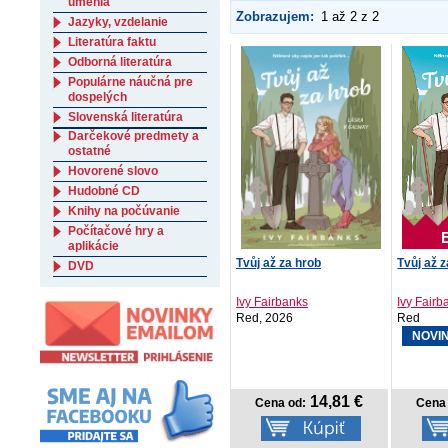
umenia
Zobrazujem:
1 až 2 z 2
Jazyky, vzdelanie
Literatúra faktu
Odborná literatúra
Populárne náučná pre
dospelých
Slovenská literatúra
Darčekové predmety a
ostatné
Hovorené slovo
Hudobné CD
Knihy na počúvanie
Počítačové hry a
aplikácie
Tvůj až za hrob
Tvůj až 
DVD
Ivy Fairbanks
Ivy Fairb
Red, 2026
Red
NOVI
14,81 €
Cena od:
Cena 