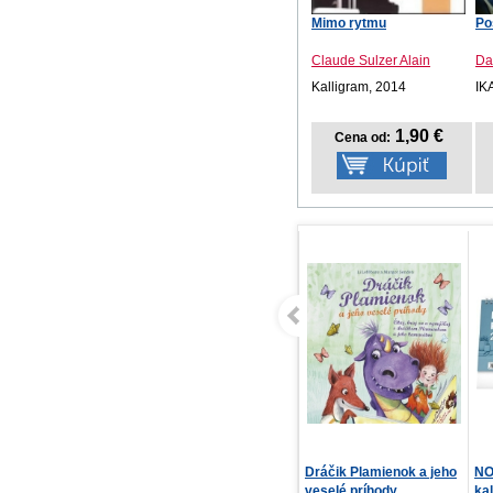
Mimo rytmu
Po
Claude Sulzer Alain
Da
Kalligram, 2014
IK
1,90 €
Cena od:
Dráčik Plamienok a jeho
NOTIQUE Stolový
Ri
veselé príhody
kalendár Plánovací