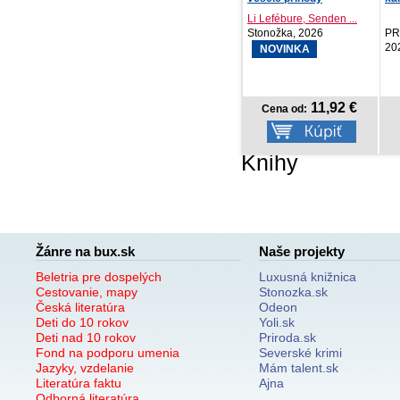
2027,...
Li Lefébure, Senden ...
Ki
Stonožka, 2026
PRESCOGROUP SK,
Re
2026
NOVINKA
11,92 €
2,07 €
Cena od:
Cena od:
Knihy
Žánre na bux.sk
Naše projekty
Beletria pre dospelých
Luxusná knižnica
Cestovanie, mapy
Stonozka.sk
Česká literatúra
Odeon
Deti do 10 rokov
Yoli.sk
Deti nad 10 rokov
Priroda.sk
Fond na podporu umenia
Severské krimi
Jazyky, vzdelanie
Mám talent.sk
Literatúra faktu
Ajna
Odborná literatúra