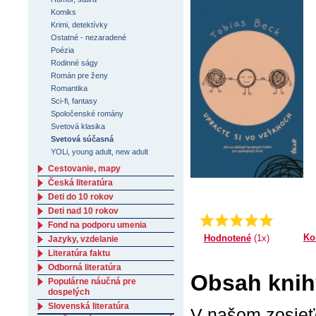
Komiks
Krimi, detektívky
Ostatné - nezaradené
Poézia
Rodinné ságy
Román pre ženy
Romantika
Sci-fi, fantasy
Spoločenské romány
Svetová klasika
Svetová súčasná
YOLi, young adult, new adult
Cestovanie, mapy
Česká literatúra
Deti do 10 rokov
Deti nad 10 rokov
Priemer:
5.0
Fond na podporu umenia
Ko
Hodnotené
(1x)
Jazyky, vzdelanie
Literatúra faktu
Odborná literatúra
Obsah knih
Populárne náučná pre
dospelých
Slovenská literatúra
V našom zosieť