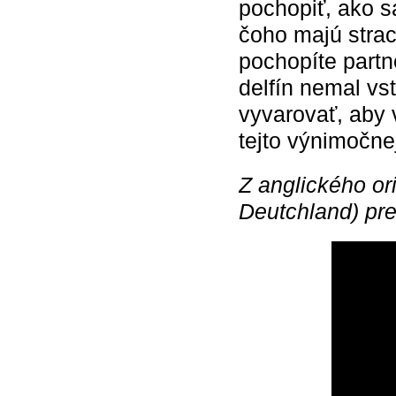
pochopiť, ako sa
čoho majú strac
pochopíte partne
delfín nemal v
vyvarovať, aby 
tejto výnimočne
Z anglického or
Deutchland) pre