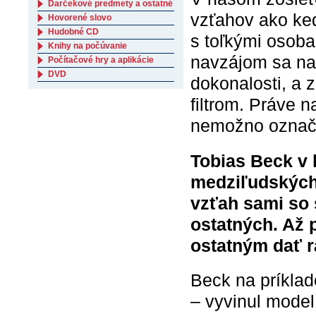
Darčekové predmety a ostatné
vzťahov ako ked
Hovorené slovo
Hudobné CD
s toľkými osoba
Knihy na počúvanie
navzájom sa na 
Počítačové hry a aplikácie
DVD
dokonalosti, a 
filtrom. Práve 
nemožno označi
Tobias Beck v 
medziľudských 
vzťah sami so 
ostatných. Až 
ostatným dať 
Beck na príklade
– vyvinul model