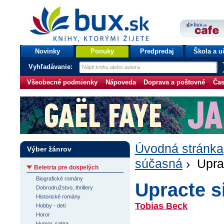
bux.sk
knihy, ktorými žijete
Úvodná stránka
Novinky
Ponuky
Predpredaj
Škola a u
Vyhľadávanie:
Všeobecné podmienky
Nápoveda
Doprava a poštovné
Čas
Úvodná stránka
Výber žánrov
súčasná
› Upra
Beletria pre dospelých
Biografické romány
Upracte s
Dobrodružstvo, thrillery
Historické romány
Tobias Beck
Hobby - deti
Horor
Humor, satira