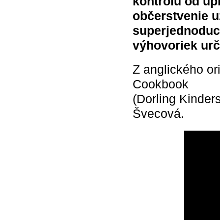
kontrolu od úp
občerstvenie u
superjednoduc
výhovoriek ur
Z anglického o
Cookbook
(Dorling Kinder
Švecová.