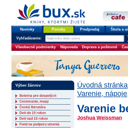
bux.sk
knihy, ktorými žijete
Úvodná stránka
Novinky
Ponuky
Predpredaj
Škola a u
Vyhľadávanie:
Všeobecné podmienky
Nápoveda
Doprava a poštovné
Čas
Úvodná stránka
Výber žánrov
Varenie, nápoje,
Beletria pre dospelých
Cestovanie, mapy
Varenie b
Česká literatúra
Deti do 10 rokov
Joshua Weissman
Deti nad 10 rokov
Fond na podporu umenia