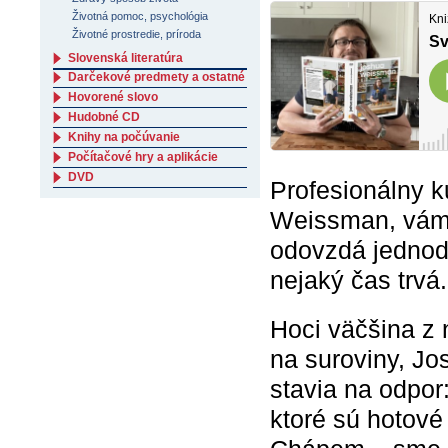
Životná pomoc, psychológia
Životné prostredie, príroda
Slovenská literatúra
Darčekové predmety a ostatné
Hovorené slovo
Hudobné CD
Knihy na počúvanie
Počítačové hry a aplikácie
DVD
Profesionálny 
Weissman, vám 
odovzdá jednodu
nejaký čas trvá.
Hoci väčšina z 
na suroviny, J
stavia na odpor:
ktoré sú hotové