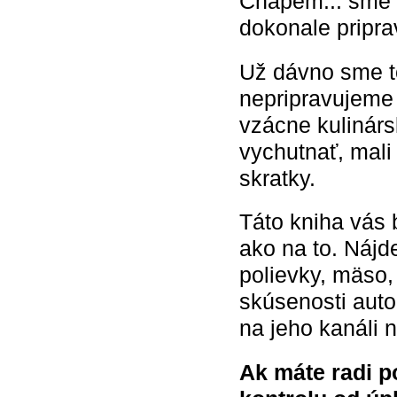
Chápem... sme 
dokonale pripr
Už dávno sme to
nepripravujeme
vzácne kulinárs
vychutnať, mali
skratky.
Táto kniha vás 
ako na to. Nájd
polievky, mäso, 
skúsenosti auto
na jeho kanáli 
Ak máte radi p