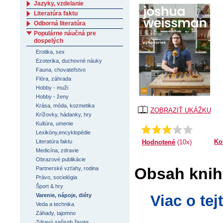
Jazyky, vzdelanie
Literatúra faktu
Odborná literatúra
Populárne náučná pre
dospelých
Erotika, sex
Ezoterika, duchovné náuky
Fauna, chovateľstvo
Flóra, záhrada
Hobby - muži
Hobby - ženy
Krása, móda, kozmetika
ZOBRAZIŤ UKÁŽKU
Krížovky, hádanky, hry
Kultúra, umenie
Priemer:
2.6
Lexikóny,encyklopédie
Ko
Hodnotené
(10x)
Literatúra faktu
Medicína, zdravie
Obrazové publikácie
Obsah knih
Partnerské vzťahy, rodina
Právo, sociológia
Šport & hry
Varenie, nápoje, diéty
Viac o te
Veda a technika
Záhady, tajomno
Zdravý spôsob života