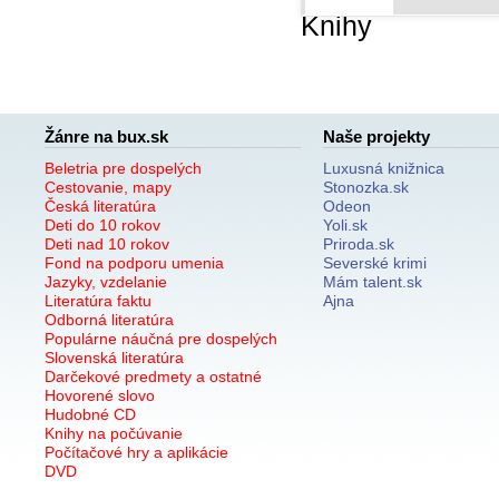
Knihy
Žánre na bux.sk
Naše projekty
Beletria pre dospelých
Luxusná knižnica
Cestovanie, mapy
Stonozka.sk
Česká literatúra
Odeon
Deti do 10 rokov
Yoli.sk
Deti nad 10 rokov
Priroda.sk
Fond na podporu umenia
Severské krimi
Jazyky, vzdelanie
Mám talent.sk
Literatúra faktu
Ajna
Odborná literatúra
Populárne náučná pre dospelých
Slovenská literatúra
Darčekové predmety a ostatné
Hovorené slovo
Hudobné CD
Knihy na počúvanie
Počítačové hry a aplikácie
DVD