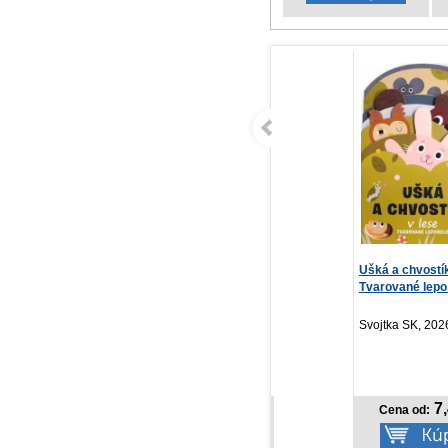
Na dvore z hmly a besu
Ušká a chvostíky v lese -
NO
(Na dvore z tŕňov...
Tvarované lepo...
Po
Sarah J. Maas
SLOVART, 2024
Svojtka SK, 2026
PR
20
13,56 €
7,42 €
Cena od:
Cena od: