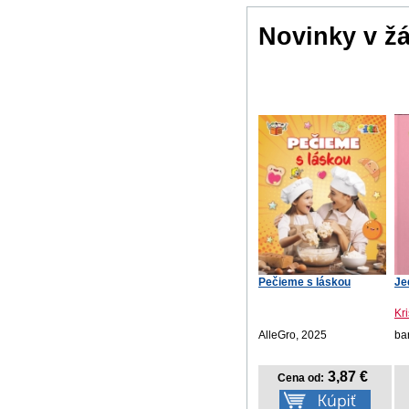
Novinky v ž
Pečieme s láskou
Je
Kri
AlleGro, 2025
ba
3,87 €
Cena od: