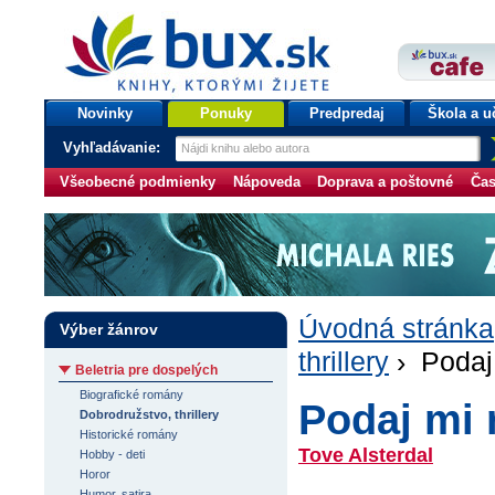
bux.sk
knihy, ktorými žijete
Úvodná stránka
Novinky
Ponuky
Predpredaj
Škola a u
Vyhľadávanie:
Všeobecné podmienky
Nápoveda
Doprava a poštovné
Čas
Úvodná stránka
Výber žánrov
thrillery
› Podaj
Beletria pre dospelých
Biografické romány
Podaj mi 
Dobrodružstvo, thrillery
Historické romány
Tove Alsterdal
Hobby - deti
Horor
Humor, satira