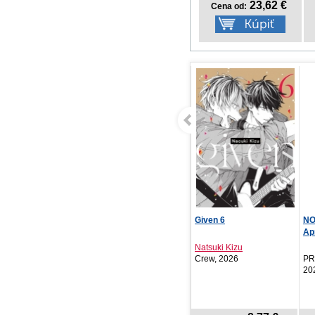
23,62 €
Cena od:
Given 6
NOTIQUE Vreckový diár
Ve
Aprint Top 2027, t...
na 
Natsuki Kizu
St
Crew, 2026
PRESCOGROUP SK,
PR
2026