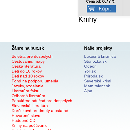
8,77 €
4,17 €
Cena od:
Cena od:
Knihy
Žánre na bux.sk
Naše projekty
Beletria pre dospelých
Luxusná knižnica
Cestovanie, mapy
Stonozka.sk
Česká literatúra
Odeon
Deti do 10 rokov
Yoli.sk
Deti nad 10 rokov
Priroda.sk
Fond na podporu umenia
Severské krimi
Jazyky, vzdelanie
Mám talent.sk
Literatúra faktu
Ajna
Odborná literatúra
Populárne náučná pre dospelých
Slovenská literatúra
Darčekové predmety a ostatné
Hovorené slovo
Hudobné CD
Knihy na počúvanie