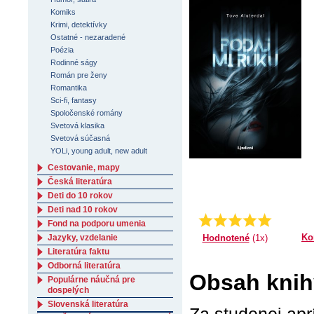
Komiks
Krimi, detektívky
Ostatné - nezaradené
Poézia
Rodinné ságy
Román pre ženy
Romantika
Sci-fi, fantasy
Spoločenské romány
Svetová klasika
Svetová súčasná
YOLi, young adult, new adult
Cestovanie, mapy
Česká literatúra
Deti do 10 rokov
Deti nad 10 rokov
Priemer:
5.0
Fond na podporu umenia
Ko
Hodnotené
(1x)
Jazyky, vzdelanie
Literatúra faktu
Odborná literatúra
Obsah knih
Populárne náučná pre
dospelých
Slovenská literatúra