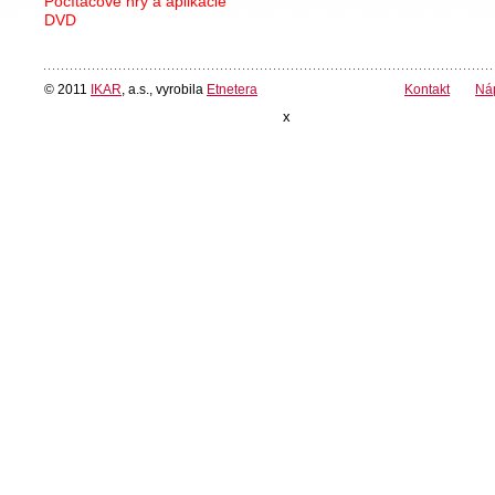
Počítačové hry a aplikácie
DVD
© 2011
IKAR
, a.s., vyrobila
Etnetera
Kontakt
Ná
x