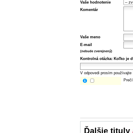
Vaše hodnotenie
Komentár
Vaše meno
E-mail
(nebude zverejnený)
Kontrolná otázka:
Koľko je d
V odpovedi prosím používajte i
Prečí
Ďalšie tituly