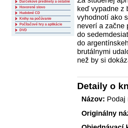
Za studenej apr
Darčekové predmety a ostatné
keď vypadne z b
Hovorené slovo
Hudobné CD
vyhodnotí ako 
Knihy na počúvanie
neverí a začne 
Počítačové hry a aplikácie
DVD
do sedemdesiaty
do argentínskeh
brutálnymi udalo
než by si dokáz
Detaily o k
Názov:
Podaj 
Originálny ná
Objednávací 