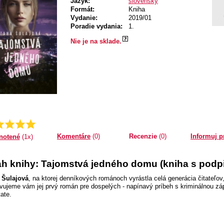
Jazyk:
slovenský
Formát:
Kniha
Vydanie:
2019/01
Poradie vydania:
1.
Nie je na sklade.
Priemer:
5.0
Komentáre
(0)
Recenzie
(0)
Informuj p
notené
(1x)
h knihy: Tajomstvá jedného domu (kniha s podp
 Šulajová
, na ktorej denníkových románoch vyrástla celá generácia čitateľov,
vujeme vám jej prvý román pre dospelých - napínavý príbeh s kriminálnou záp
ate.