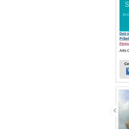
Deti 
Príbe
Peggy
Artis 
Ce