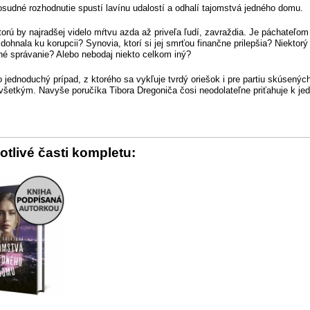
osudné rozhodnutie spustí lavínu udalostí a odhalí tajomstvá jedného domu.
torú by najradšej videlo mŕtvu azda až priveľa ľudí, zavraždia. Je páchateľom
 dohnala ku korupcii? Synovia, ktorí si jej smrťou finančne prilepšia? Niektor
né správanie? Alebo nebodaj niekto celkom iný?
o jednoduchý prípad, z ktorého sa vykľuje tvrdý oriešok i pre partiu skúsených
všetkým. Navyše poručíka Tibora Dregoniča čosi neodolateľne priťahuje k jed
otlivé časti kompletu: