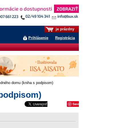
je prázdny
Prihlásenie
Registrácia
edného domu (kniha s podpisom)
 podpisom)
Save