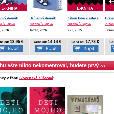
E-KNIHA
E-KNIHA
sový denník
Džínsový denník
Zákon krve a železa
Právo
a Šulajová
Zuzana Šulajová
Zuzana Šulajová
Zuzan
n, 2026
Tatran, 2026
XYZ, 2025
Tatran
13,95 €
14,14 €
17,73 €
na od:
Cena od:
Cena od:
Ce
hu ešte nikto nekomentoval, budete prvý ›››
nky v žánri
Slovenská súčasná
: