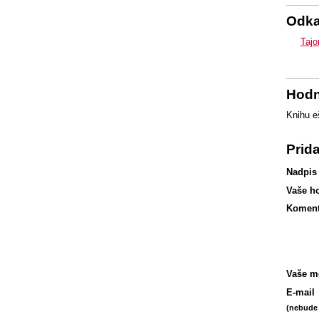
Odk
Tajo
Hodn
Knihu e
Prid
Nadpis
Vaše h
Koment
Vaše m
E-mail
(nebude 