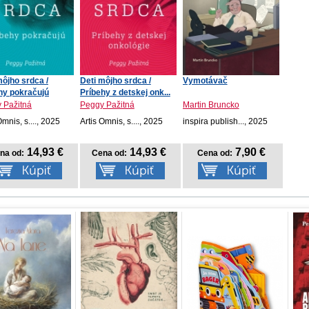
môjho srdca /
Deti môjho srdca /
Vymotávač
hy pokračujú
Príbehy z detskej onk...
 Pažitná
Peggy Pažitná
Martin Bruncko
Omnis, s...., 2025
Artis Omnis, s...., 2025
inspira publish..., 2025
14,93 €
14,93 €
7,90 €
na od:
Cena od:
Cena od: