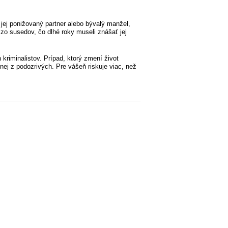
 jej ponižovaný partner alebo bývalý manžel,
ý zo susedov, čo dlhé roky museli znášať jej
 kriminalistov. Prípad, ktorý zmení život
nej z podozrivých. Pre vášeň riskuje viac, než