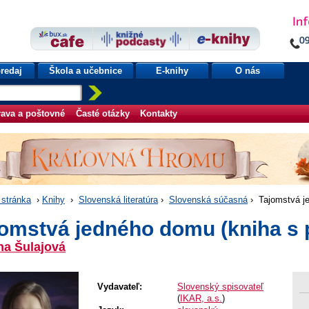
redaj
Škola a učebnice
E-knihy
O nás
ava a poštovné
Časté otázky
Kontakty
stránka
›
Knihy
›
Slovenská literatúra
›
Slovenská súčasná
› Tajomstvá j
jomstvá jedného domu (kniha s
na Šulajová
Vydavateľ:
Slovenský spisovateľ
(
IKAR, a.s.
)