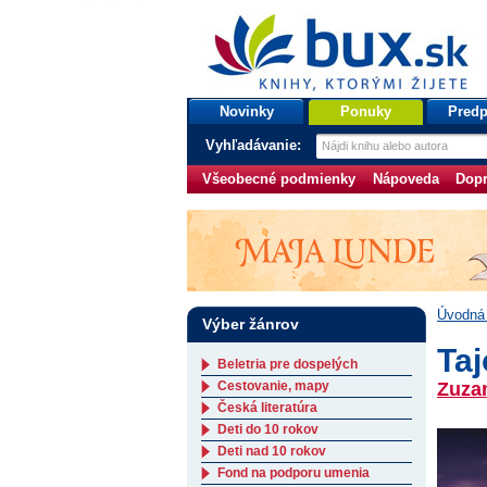
bux.sk
knihy, ktorými žijete
Úvodná stránka
Novinky
Ponuky
Predp
Vyhľadávanie:
Všeobecné podmienky
Nápoveda
Dopr
Úvodná 
Výber žánrov
Ta
Beletria pre dospelých
Cestovanie, mapy
Zuza
Česká literatúra
Deti do 10 rokov
Deti nad 10 rokov
Fond na podporu umenia