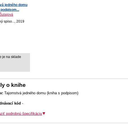
vá jedného domu
 podpisom...
Šulajová
ý spiso..., 2019
e je na sklade
ly o knihe
v:
Tajomstvá jedného domu (kniha s podpisom)
dnávací kód
-
ziť podrobnú špecifikáciu