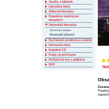
Jazyky, vzdelanie
Literatúra faktu
Odborná literatúra
Populárne náučná pre
dospelých
Slovenská literatúra
Slovenská klasika
Slovenská súčasná
Darčekové predmety a ostatné
Hovorené slovo
Hudobné CD
Knihy na počúvanie
Počítačové hry a aplikácie
DVD
Hod
Obsa
Zuzana
Predsta
neprečít