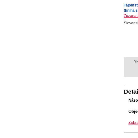
Tajomst
(kniha s
Zuzana 
Slovensk
Ni
Detai
Názo
Obje
Zobra