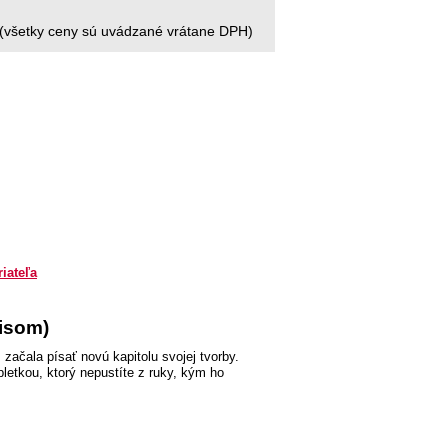
(všetky ceny sú uvádzané vrátane DPH)
riateľa
isom)
 začala písať novú kapitolu svojej tvorby.
letkou, ktorý nepustíte z ruky, kým ho