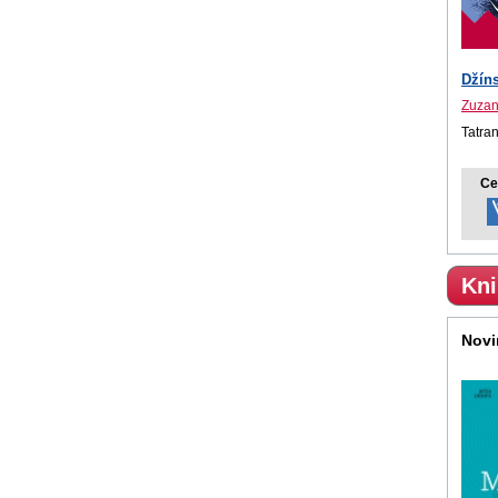
Džín
Zuzan
Tatra
Ce
Kni
Novi