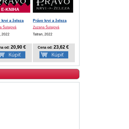
E-KNIHA
 krvi a železa
Právo krvi a železa
a Šulajová
Zuzana Šulajová
, 2022
Tatran, 2022
20,90 €
23,62 €
na od:
Cena od: