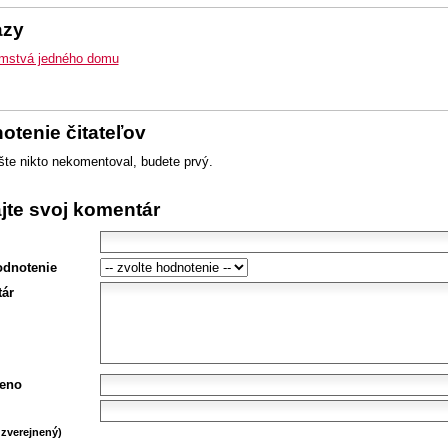
azy
mstvá jedného domu
otenie čitateľov
šte nikto nekomentoval, budete prvý.
ajte svoj komentár
odnotenie
ár
eno
zverejnený)