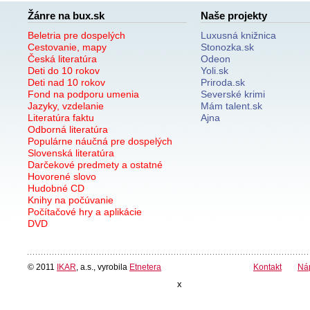
Žánre na bux.sk
Naše projekty
Beletria pre dospelých
Luxusná knižnica
Cestovanie, mapy
Stonozka.sk
Česká literatúra
Odeon
Deti do 10 rokov
Yoli.sk
Deti nad 10 rokov
Priroda.sk
Fond na podporu umenia
Severské krimi
Jazyky, vzdelanie
Mám talent.sk
Literatúra faktu
Ajna
Odborná literatúra
Populárne náučná pre dospelých
Slovenská literatúra
Darčekové predmety a ostatné
Hovorené slovo
Hudobné CD
Knihy na počúvanie
Počítačové hry a aplikácie
DVD
© 2011
IKAR
, a.s., vyrobila
Etnetera
Kontakt
Ná
x