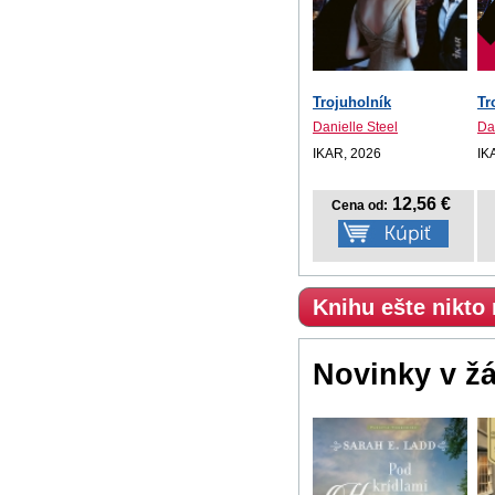
Trojuholník
Tr
Danielle Steel
Da
IKAR, 2026
IK
12,56 €
Cena od:
Knihu ešte nikto
Novinky v ž