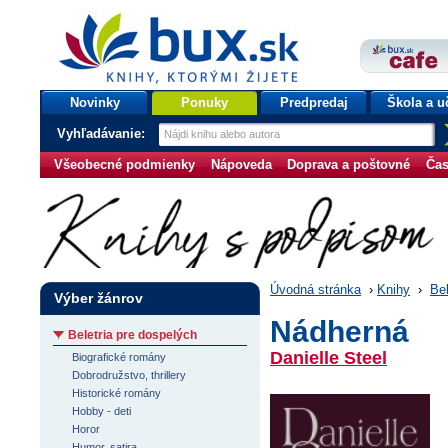
bux.sk
knihy, ktorými žijete
Úvodná stránka
Novinky
Ponuky
Predpredaj
Škola a u
Vyhľadávanie:
Všeobecné podmienky
Nápoveda
Doprava a poštovné
Čas
Úvodná stránka
›
Knihy
›
Bel
Výber žánrov
Nádherná
Beletria pre dospelých
Danielle Steel
Biografické romány
Dobrodružstvo, thrillery
Historické romány
Hobby - deti
Horor
Humor, satira