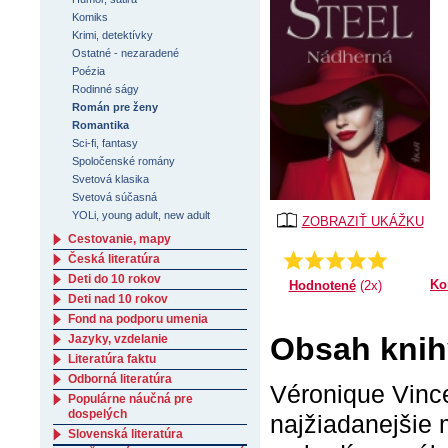
Komiks
Krimi, detektívky
Ostatné - nezaradené
Poézia
Rodinné ságy
Román pre ženy
Romantika
Sci-fi, fantasy
Spoločenské romány
Svetová klasika
Svetová súčasná
YOLi, young adult, new adult
ZOBRAZIŤ UKÁŽKU
Cestovanie, mapy
Priemer:
5.0
Česká literatúra
Deti do 10 rokov
Ko
Hodnotené
(2x)
Deti nad 10 rokov
Fond na podporu umenia
Obsah knih
Jazyky, vzdelanie
Literatúra faktu
Odborná literatúra
Véronique Vinc
Populárne náučná pre
dospelých
najžiadanejšie 
Slovenská literatúra