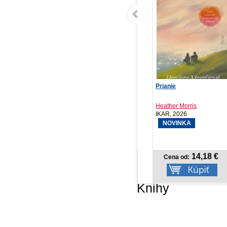
NOTIQUE Denný diár
Prianie
Me
Ponza 2027, mentolový...
Heather Morris
J.T
PRESCOGROUP SK,
IKAR, 2026
IK
2026
NOVINKA
6,57 €
14,18 €
Cena od:
Cena od:
Knihy