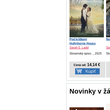
Pod krídlami
Ne
Hollythorne Housu
Sarah E. Ladd
Si
Slovenský spiso..., 2025
Sl
14,14 €
Cena od:
Novinky v ž