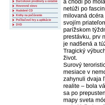
a chodí po móla
Darčekové predmety a ostatné
Hovorené slovo
netúži po fasci
Hudobné CD
milovaná dcéra 
Knihy na počúvanie
Počítačové hry a aplikácie
svojím priateľo
DVD
parížskom týždn
prestávku, prv 
je nadšená a tú
Tragický výbuch
život.
Surový teroristi
mesiace v nemo
zahynuli dvaja ľ
realite – bola 
sa po prepusten
mapy sveta mód