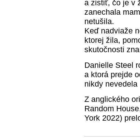
a zistiť, čo je v
zanechala mama
netušila.
Keď nadviaže no
ktorej žila, po
skutočnosti zn
Danielle Steel 
a ktorá prejde 
nikdy nevedela 
Z anglického ori
Random House, 
York 2022) pre