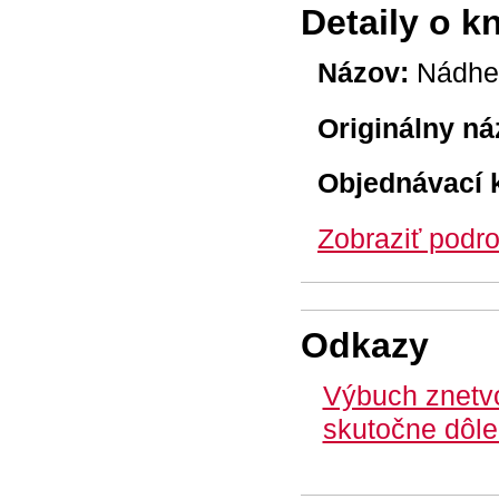
Detaily o k
Názov:
Nádhe
Originálny ná
Objednávací 
Zobraziť podro
Odkazy
Výbuch znetvor
skutočne dôlež