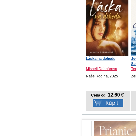
Láska na dohodu
Je
Se
Mishell Debnárová
Te
Naše Rodina, 2025
Ze
12,60 €
Cena od: