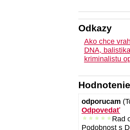
Odkazy
Ako chce vrah
DNA, balistika
kriminalistu o
Hodnotenie 
odporucam
(
Odpovedať
Rad c
vrelo odporúčam
Podobnost s D