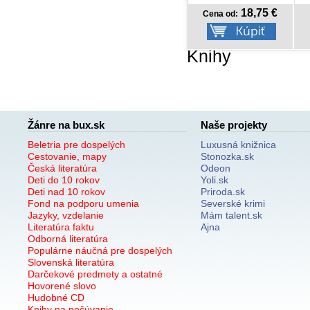
14,18 €
18,75 €
Cena od:
Cena od:
Knihy
Žánre na bux.sk
Naše projekty
Beletria pre dospelých
Luxusná knižnica
Cestovanie, mapy
Stonozka.sk
Česká literatúra
Odeon
Deti do 10 rokov
Yoli.sk
Deti nad 10 rokov
Priroda.sk
Fond na podporu umenia
Severské krimi
Jazyky, vzdelanie
Mám talent.sk
Literatúra faktu
Ajna
Odborná literatúra
Populárne náučná pre dospelých
Slovenská literatúra
Darčekové predmety a ostatné
Hovorené slovo
Hudobné CD
Knihy na počúvanie