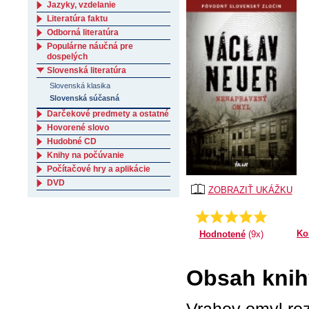
Jazyky, vzdelanie
Literatúra faktu
Odborná literatúra
Populárne náučná pre
dospelých
Slovenská literatúra
Slovenská klasika
Slovenská súčasná
Darčekové predmety a ostatné
Hovorené slovo
Hudobné CD
Knihy na počúvanie
Počítačové hry a aplikácie
DVD
ZOBRAZIŤ UKÁŽKU
Priemer:
5.0
Ko
Hodnotené
(9x)
Obsah knih