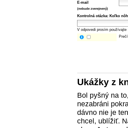
E-mail
(nebude zverejnený)
Kontrolná otázka:
Koľko nôh
V odpovedi prosím používajte i
Prečí
Ukážky z k
Bol pyšný na to
nezabráni pokra
dávno nie je te
chcel, ublížiť. N