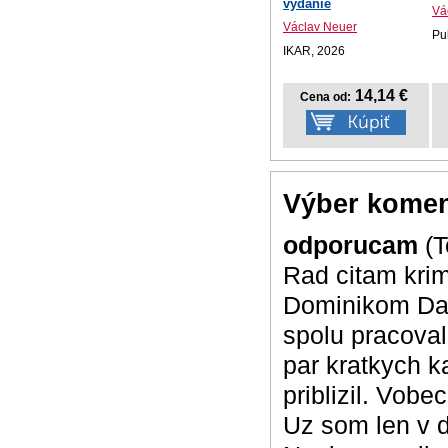
vydanie
Vá
Václav Neuer
Pu
IKAR, 2026
14,14 €
Cena od:
Výber komen
odporucam
(
Rad citam kri
Dominikom Dan
spolu pracoval
par kratkych ka
priblizil. Vob
Uz som len v d