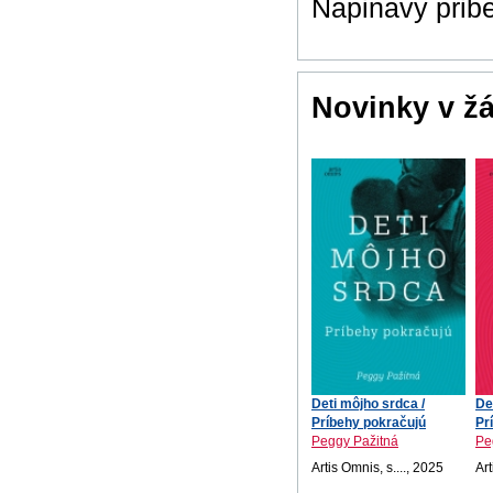
Napinavy prib
Novinky v ž
Deti môjho srdca /
De
Príbehy pokračujú
Pr
Peggy Pažitná
Pe
Artis Omnis, s...., 2025
Art