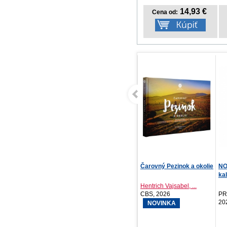
14,93 €
Cena od:
Medzi riadkami
Čarovný Pezinok a okolie
NO
ka
plá
J.T. Geissinger
Hentrich Vajsabel, ...
IKAR, 2026
CBS, 2026
PR
20
NOVINKA
NOVINKA