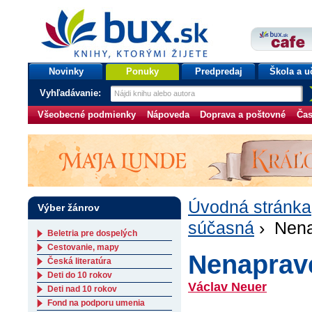
bux.sk
knihy, ktorými žijete
Úvodná stránka
Novinky
Ponuky
Predpredaj
Škola a u
Vyhľadávanie:
Všeobecné podmienky
Nápoveda
Doprava a poštovné
Čas
Úvodná stránka
Výber žánrov
súčasná
› Nena
Beletria pre dospelých
Cestovanie, mapy
Nenaprav
Česká literatúra
Deti do 10 rokov
Václav Neuer
Deti nad 10 rokov
Fond na podporu umenia