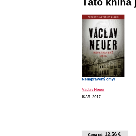
Táto kniha
Nenapravený omyl
Václav Neuer
IKAR, 2017
12,56 €
Cena od: