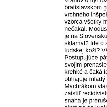
Vrahov omyl roz
bratislavskom g
vrchného inšpe
vzorca všetky m
nečakal. Modus 
je na Slovensku 
sklamal? Ide o 
ľudskej koži? Vš
Postupujúce pát
svojim prenasle
krehké a čaká i
obhajuje mladý
Machrákom vlas
zaistiť recidivi
snaha je preruš