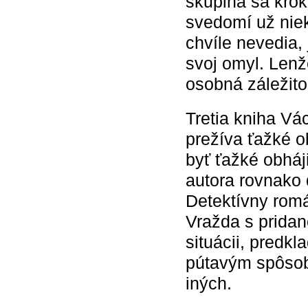
skupina sa krok 
svedomí už niek
chvíle nevedia,
svoj omyl. Lenž
osobná záležito
Tretia kniha Vá
prežíva ťažké o
byť ťažké obháji
autora rovnako 
Detektívny rom
Vražda s pridan
situácii, predkl
pútavým spôsobo
iných.