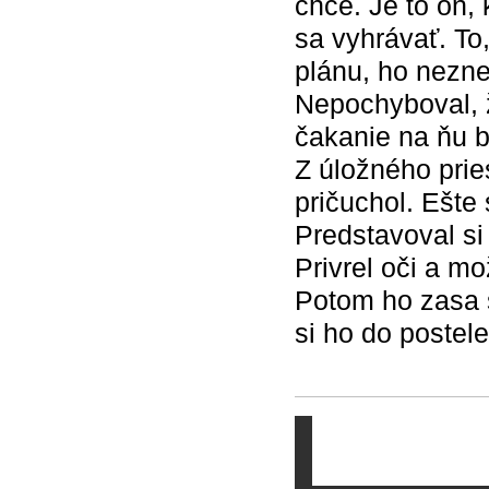
chce. Je to on,
sa vyhrávať. To
plánu, ho nezne
Nepochyboval, ž
čakanie na ňu b
Z úložného prie
pričuchol. Ešte 
Predstavoval si 
Privrel oči a m
Potom ho zasa s
si ho do postel