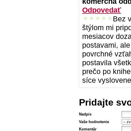
komerčná od
Odpovedať
Bez v
príjemné čítanie
štýlom mi prip
mesiacov dozad
postavami, ale
povrchné vzťah
postavila všet
prečo po knihe
síce vyslovene
Pridajte sv
Nadpis
Vaše hodnotenie
Komentár