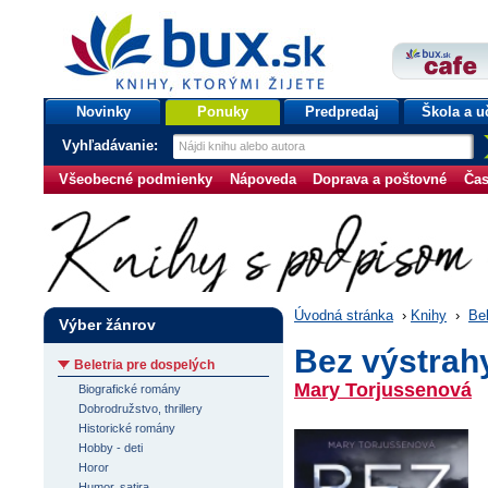
bux.sk
knihy, ktorými žijete
Úvodná stránka
Novinky
Ponuky
Predpredaj
Škola a u
Vyhľadávanie:
Všeobecné podmienky
Nápoveda
Doprava a poštovné
Čas
Úvodná stránka
›
Knihy
›
Bel
Výber žánrov
Bez výstrah
Beletria pre dospelých
Mary Torjussenová
Biografické romány
Dobrodružstvo, thrillery
Historické romány
Hobby - deti
Horor
Humor, satira