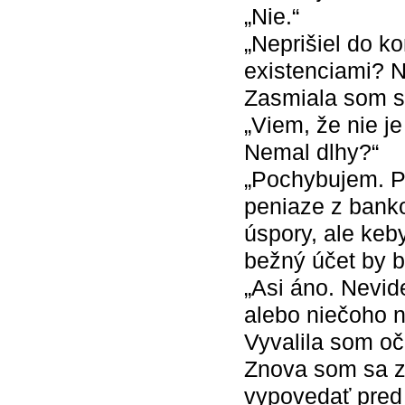
„Nie.“
„Neprišiel do k
existenciami? 
Zasmiala som s
„Viem, že nie je
Nemal dlhy?“
„Pochybujem. P
peniaze z banko
úspory, ale keby
bežný účet by b
„Asi áno. Nevid
alebo niečoho n
Vyvalila som oč
Znova som sa za
vypovedať pred