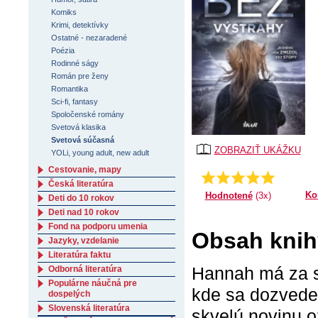
Komiks
Krimi, detektívky
Ostatné - nezaradené
Poézia
Rodinné ságy
Román pre ženy
Romantika
Sci-fi, fantasy
Spoločenské romány
Svetová klasika
Svetová súčasná
ZOBRAZIŤ UKÁŽKU
YOLi, young adult, new adult
Cestovanie, mapy
4.66666666666667
Priemer:
Česká literatúra
Ko
Hodnotené
(3x)
Deti do 10 rokov
Deti nad 10 rokov
Fond na podporu umenia
Obsah knih
Jazyky, vzdelanie
Literatúra faktu
Hannah má za se
Odborná literatúra
Populárne náučná pre
kde sa dozvede
dospelých
Slovenská literatúra
skvelú novinu o