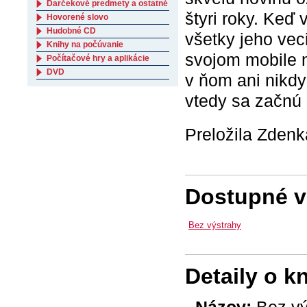
Darčekové predmety a ostatné
štyri roky. Keď 
Hovorené slovo
Hudobné CD
všetky jeho vec
Knihy na počúvanie
svojom mobile ne
Počítačové hry a aplikácie
DVD
v ňom ani nikdy
vtedy sa začnú 
Preložila Zden
Dostupné ve
Bez výstrahy
Detaily o k