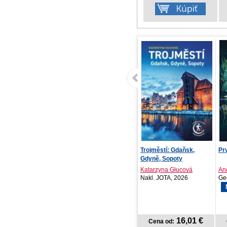
Najlepší hotel v Kábule
Trojměstí: Gdaňsk,
Prv
Gdyně, Sopoty
Lysa Doucetová
Katarzyna Głucová
An
Tatran, 2026
Nakl. JOTA, 2026
Geo
22,42 €
16,01 €
Cena od:
Cena od: