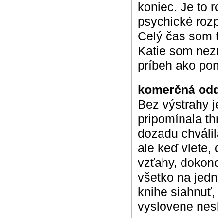
koniec. Je to 
psychické rozp
Celý čas som t
Katie som nezn
príbeh ako pom
komerčná od
Bez výstrahy 
pripomínala th
dozadu chválil
ale keď viete,
vzťahy, dokonc
všetko na jedn
knihe siahnuť,
vyslovene nesk