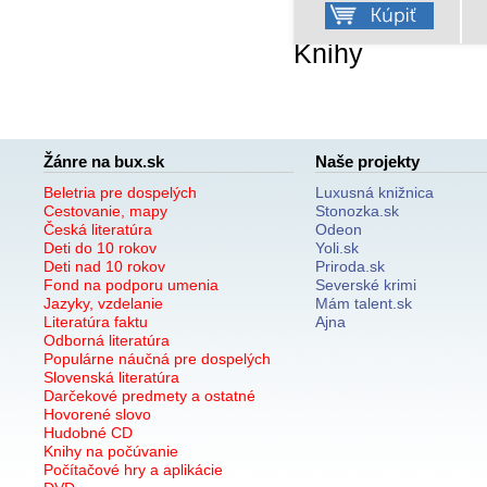
Knihy
Žánre na bux.sk
Naše projekty
Beletria pre dospelých
Luxusná knižnica
Cestovanie, mapy
Stonozka.sk
Česká literatúra
Odeon
Deti do 10 rokov
Yoli.sk
Deti nad 10 rokov
Priroda.sk
Fond na podporu umenia
Severské krimi
Jazyky, vzdelanie
Mám talent.sk
Literatúra faktu
Ajna
Odborná literatúra
Populárne náučná pre dospelých
Slovenská literatúra
Darčekové predmety a ostatné
Hovorené slovo
Hudobné CD
Knihy na počúvanie
Počítačové hry a aplikácie