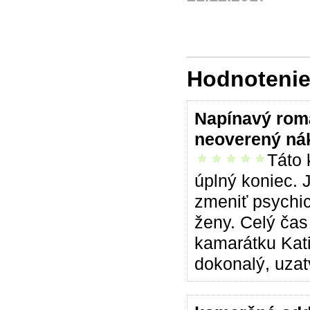
Hodnotenie 
Napínavý rom
neoverený ná
Táto 
vrelo odporúčam
úplný koniec. 
zmeniť psychic
ženy. Celý čas
kamarátku Kati
dokonalý, uzat