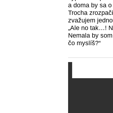
a doma by sa o
Trocha zrozpačit
zvažujem jednot
„Ale no tak…! N
Nemala by som z
čo myslíš?“