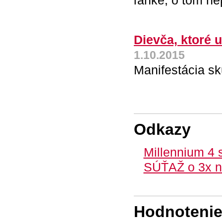
ľahké, o tom ne
Dievča, ktoré u
1.10.2015
Manifestácia sk
Odkazy
Millennium 4 
SÚŤAŽ o 3x n
Hodnotenie 