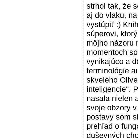
strhol tak, že
aj do vlaku, na
vystúpiť :) Kni
súperovi, ktor
môjho názoru m
momentoch som 
vynikajúco a d
terminológie a
skvelého Oliver
inteligencie". 
nasala nielen 
svoje obzory v 
postavy som si
prehľad o fung
duševných cho