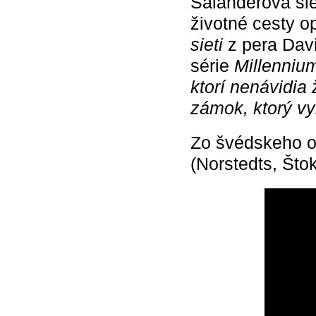
Salanderová sle
životné cesty o
sieti
z pera Davi
série
Millenniu
ktorí nenávidia
zámok, ktorý v
Zo švédskeho or
(Norstedts, Što