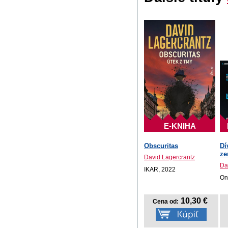
E-KNIHA
Obscuritas
Dí
ze
David Lagercrantz
Da
IKAR, 2022
On
10,30 €
Cena od: