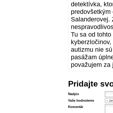
detektívka, kt
predovšetkým 
Salanderovej. Z
nespravodlivos
Tu sa od tohto
kyberzločinov, 
autizmu nie s
pasážam úplne
považujem za j
Pridajte sv
Nadpis
Vaše hodnotenie
Komentár