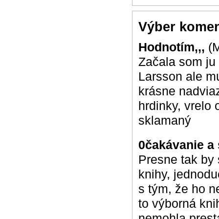
Výber komen
Hodnotím,,,
(
Začala som ju 
Larsson ale m
krásne nadviaz
hrdinky, vrel
sklamaný
0čakávanie a 
Presne tak by 
knihy, jednod
s tým, že ho n
to výborná kni
nemohla presta