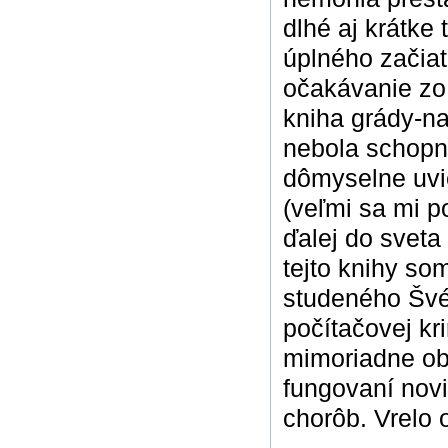
dlhé aj krátke
úplného začiat
očakávanie zo 
kniha grády-n
nebola schopná
dômyselne uvie
(veľmi sa mi p
ďalej do sveta 
tejto knihy so
studeného Švéd
počítačovej kr
mimoriadne obľ
fungovaní nov
chorôb. Vrelo 