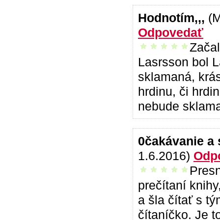
Hodnotím,,,
(
Odpovedať
Začal
vrelo odporúčam
Lasrsson bol 
sklamaná, krás
hrdinu, či hrd
nebude sklam
0čakávanie a 
1.6.2016)
Odp
Presn
vrelo odporúčam
prečítaní kni
a šla čítať s t
čítaníčko. Je 