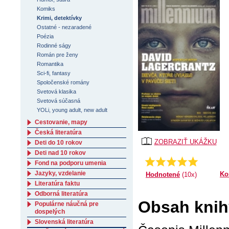
Komiks
Krimi, detektívky
Ostatné - nezaradené
Poézia
Rodinné ságy
Román pre ženy
Romantika
Sci-fi, fantasy
Spoločenské romány
Svetová klasika
Svetová súčasná
YOLi, young adult, new adult
Cestovanie, mapy
Česká literatúra
ZOBRAZIŤ UKÁŽKU
Deti do 10 rokov
Deti nad 10 rokov
Priemer:
4.7
Fond na podporu umenia
Jazyky, vzdelanie
Ko
Hodnotené
(10x)
Literatúra faktu
Odborná literatúra
Obsah knihy
Populárne náučná pre
dospelých
Slovenská literatúra