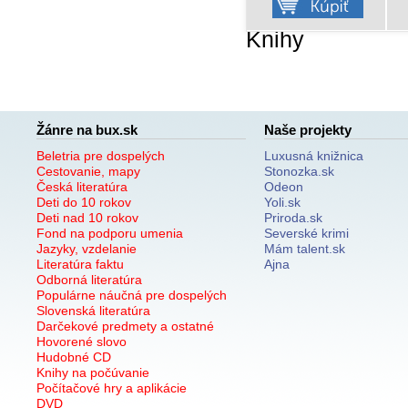
Knihy
Žánre na bux.sk
Naše projekty
Beletria pre dospelých
Luxusná knižnica
Cestovanie, mapy
Stonozka.sk
Česká literatúra
Odeon
Deti do 10 rokov
Yoli.sk
Deti nad 10 rokov
Priroda.sk
Fond na podporu umenia
Severské krimi
Jazyky, vzdelanie
Mám talent.sk
Literatúra faktu
Ajna
Odborná literatúra
Populárne náučná pre dospelých
Slovenská literatúra
Darčekové predmety a ostatné
Hovorené slovo
Hudobné CD
Knihy na počúvanie
Počítačové hry a aplikácie
DVD