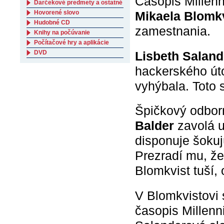
Časopis Millenn
Darčekové predmety a ostatné
Hovorené slovo
Mikaela Blomk
Hudobné CD
zamestnania.
Knihy na počúvanie
Počítačové hry a aplikácie
Lisbeth Salan
DVD
hackerského úto
vyhýbala. Toto
Špičkový odborn
Balder
zavolá u
disponuje šokuj
Prezradí mu, že
Blomkvist tuší, 
V Blomkvistovi 
časopis Millenn