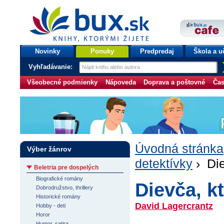
bux.sk
knihy, ktorými žijete
Úvodná stránka
Novinky
Ponuky
Predpredaj
Škola a u
Vyhľadávanie:
Všeobecné podmienky
Nápoveda
Doprava a poštovné
Čas
Úvodná stránka
Výber žánrov
detektívky
› Die
Beletria pre dospelých
Biografické romány
Dievča, kt
Dobrodružstvo, thrillery
Historické romány
David Lagercrantz
Hobby - deti
Horor
Humor, satira