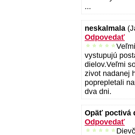
...
neskalmala
(J
Odpovedať
Veľmi
vrelo odporúčam
vystupujú post
dielov.Veľmi s
zivot nadanej 
poprepletali n
dva dni.
Opäť poctivá 
Odpovedať
Dievč
vrelo odporúčam