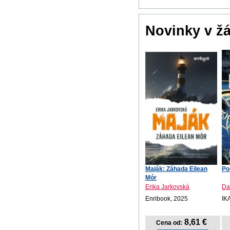
Novinky v ž
Maják: Záhada Eilean
Po
Mór
Erika Jarkovská
Da
Enribook, 2025
IK
8,61 €
Cena od: