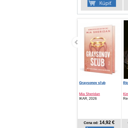
Ušká a chvostíky na
Graysonov sľub
Ri
farme - Tvarované le...
Mia Sheridan
Ki
Svojtka SK, 2026
IKAR, 2026
Re
7,42 €
14,92 €
Cena od:
Cena od: