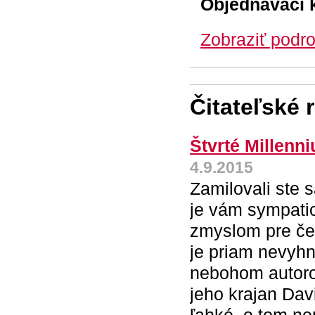
Objednávací 
Zobraziť podro
Čitateľské 
Štvrté Millenni
4.9.2015
Zamilovali ste 
je vám sympatic
zmyslom pre če
je priam nevyh
nebohom autorov
jeho krajan Dav