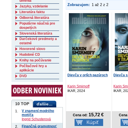
umenia
Zobrazujem:
1 až 2 z 2
Jazyky, vzdelanie
Literatúra faktu
Odborná literatúra
Populárne náučná pre
dospelých
Slovenská literatúra
Darčekové predmety a
ostatné
Hovorené slovo
Hudobné CD
Knihy na počúvanie
Počítačové hry a
aplikácie
Dievča v orlích pazúroch
Dievča s
DVD
Karin Smirnoff
Karin Smi
IKAR, 2024
IKAR, 20
10 TOP
ďalšie…
V znamení modrého
1.
15,72 €
motýľa
Cena od:
Cena 
Ingrid Schusterová
Finančná gramotnosť
2.