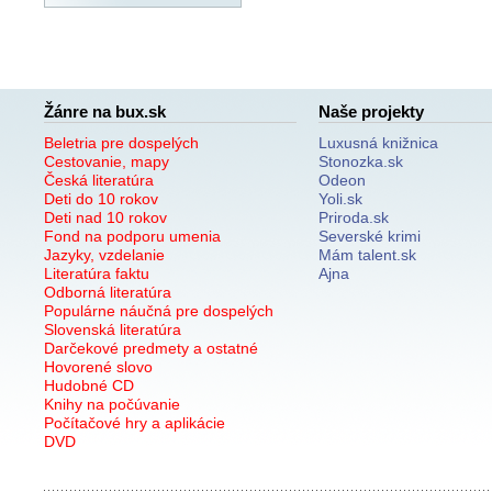
Žánre na bux.sk
Naše projekty
Beletria pre dospelých
Luxusná knižnica
Cestovanie, mapy
Stonozka.sk
Česká literatúra
Odeon
Deti do 10 rokov
Yoli.sk
Deti nad 10 rokov
Priroda.sk
Fond na podporu umenia
Severské krimi
Jazyky, vzdelanie
Mám talent.sk
Literatúra faktu
Ajna
Odborná literatúra
Populárne náučná pre dospelých
Slovenská literatúra
Darčekové predmety a ostatné
Hovorené slovo
Hudobné CD
Knihy na počúvanie
Počítačové hry a aplikácie
DVD