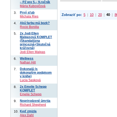
– PZ pre 5.– 9.ročník
Mária Kubovičová
Prvý sľub
3.
Zobraziť po:
5
|
10
|
20
|
40
|
8
Michala Ries
Akú farbu má bozk?
4.
Rocio Bonilla
2x Jodi Ellen
5.
Malpasová KOMPLET
(Škandalózna
princezná+Skutočná
kráľovná)
Jodi Ellen Malpas
Wellness
6.
Nathan Hill
Dokonalá (s
7.
dokonalým podpisom
v knihe)
Lucia Sasková
2x Emelie Schepp
8.
KOMPLET
Emelie Schepp
Neprirodzené úmrtia
9.
Richard Shepherd
Keď zmizla
10.
Alex Dahl