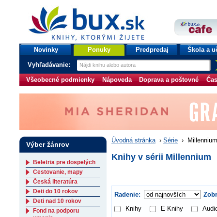
bux.sk
knihy, ktorými žijete
Úvodná stránka
Novinky
Ponuky
Predpredaj
Škola a u
Vyhľadávanie:
Všeobecné podmienky
Nápoveda
Doprava a poštovné
Čas
Úvodná stránka
›
Série
›
Millenniu
Výber žánrov
Knihy v sérii Millennium
Beletria pre dospelých
Cestovanie, mapy
Česká literatúra
Deti do 10 rokov
Radenie:
Zobr
Deti nad 10 rokov
Knihy
E-Knihy
Audi
Fond na podporu