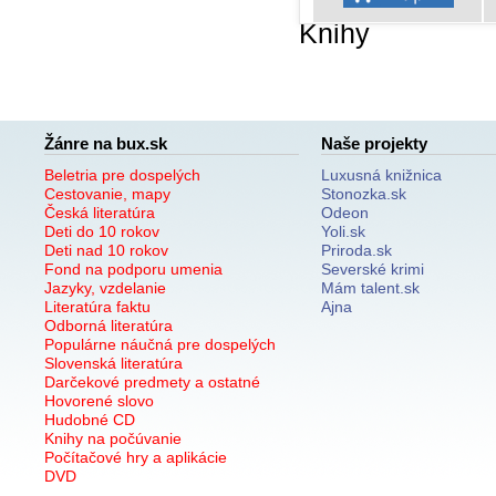
Knihy
Žánre na bux.sk
Naše projekty
Beletria pre dospelých
Luxusná knižnica
Cestovanie, mapy
Stonozka.sk
Česká literatúra
Odeon
Deti do 10 rokov
Yoli.sk
Deti nad 10 rokov
Priroda.sk
Fond na podporu umenia
Severské krimi
Jazyky, vzdelanie
Mám talent.sk
Literatúra faktu
Ajna
Odborná literatúra
Populárne náučná pre dospelých
Slovenská literatúra
Darčekové predmety a ostatné
Hovorené slovo
Hudobné CD
Knihy na počúvanie
Počítačové hry a aplikácie
DVD