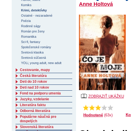
Anne Holtová
Komiks
Krimi, detektívky
Ostatné - nezaradené
Poézia
Rodinné ságy
Román pre ženy
Romantika
Sci-fi, fantasy
Spoločenské romány
Svetová klasika
Svetová súčasná
YOLi, young adult, new adult
Cestovanie, mapy
Česká literatúra
Deti do 10 rokov
Deti nad 10 rokov
Fond na podporu umenia
ZOBRAZIŤ UKÁŽKU
Jazyky, vzdelanie
Literatúra faktu
3.26984126984127
Priemer:
Odborná literatúra
Ko
Hodnotené
(63x)
Populárne náučná pre
dospelých
Slovenská literatúra