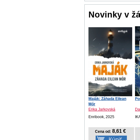
Novinky v ž
Maják: Záhada Eilean
Po
Mór
Erika Jarkovská
Da
Enribook, 2025
IK
8,61 €
Cena od: