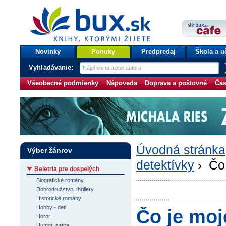
bux.sk
knihy, ktorými žijete
Úvodná stránka
Novinky
Ponuky
Predpredaj
Škola a u
Vyhľadávanie:
Všeobecné podmienky
Nápoveda
Doprava a poštovné
Čas
Úvodná stránka
Výber žánrov
detektívky
› Čo 
Beletria pre dospelých
Biografické romány
Dobrodružstvo, thrillery
Historické romány
Hobby - deti
Čo je moj
Horor
Humor, satira