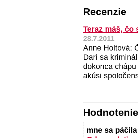
Recenzie
Teraz máš, čo s
28.7.2011
Anne Holtová: Č
Darí sa kriminá
dokonca chápu 
akúsi spoločens
Hodnotenie 
mne sa páčil