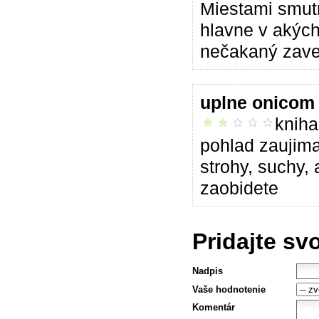
Miestami smutn
hlavne v akýc
nečakaný zave
uplne onico
kniha
neoslovila ma
pohlad zaujimav
strohy, suchy, 
zaobidete
Pridajte sv
Nadpis
Vaše hodnotenie
Komentár