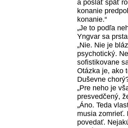
a poslať späť 
konanie predpok
konanie.“
„Je to podľa ne
Yngvar sa prst
„Nie. Nie je blá
psychotický. Ne
sofistikovane s
Otázka je, ako 
Duševne chorý?
„Pre neho je vš
presvedčený, že 
„Áno. Teda vlas
musia zomrieť. 
povedať. Nejak