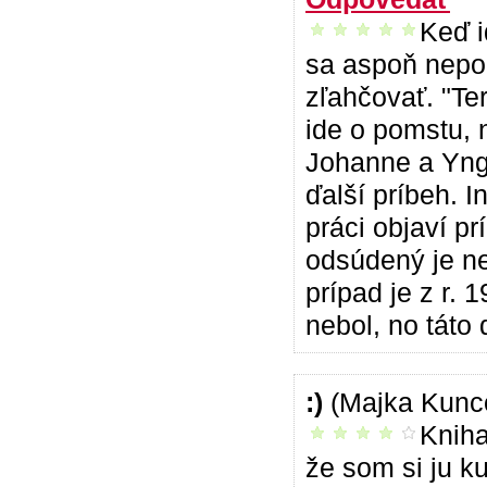
Keď i
vrelo odporúčam
sa aspoň nepo
zľahčovať. "Ter
ide o pomstu, 
Johanne a Yngv
ďalší príbeh. 
práci objaví p
odsúdený je ne
prípad je z r.
nebol, no táto 
:)
(Majka Kunc
Kniha
príjemné čítanie
že som si ju ku