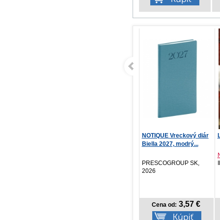
NOTIQUE Denný diár
NOTIQUE Vreckový diár
La
Biella 2027, zelený, ...
Biella 2027, modrý...
Ne
PRESCOGROUP SK,
PRESCOGROUP SK,
IK
2026
2026
7,47 €
3,57 €
Cena od:
Cena od: