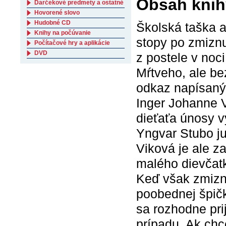
Obsah knih
Darčekové predmety a ostatné
Hovorené slovo
Hudobné CD
Školská taška a
Knihy na počúvanie
stopy po zmiznut
Počítačové hry a aplikácie
DVD
z postele v noc
Mŕtveho, ale be
odkaz napísaný
Inger Johanne 
dieťaťa únosy vy
Yngvar Stubo ju
Viková je ale z
malého dievčatk
Keď však zmizne
poobednej špičk
sa rozhodne pri
prípadu. Ak chc