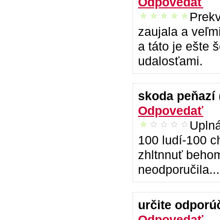
Odpovedať
Prekv
vrelo odporúčam
zaujala a veľm
a táto je ešte
udalosťami.
skoda peňazí
Odpovedať
Uplná
som sklamaný(á)
100 ludí-100 ch
zhltnnuť beho
neodporučila...
určite odpor
Odpovedať