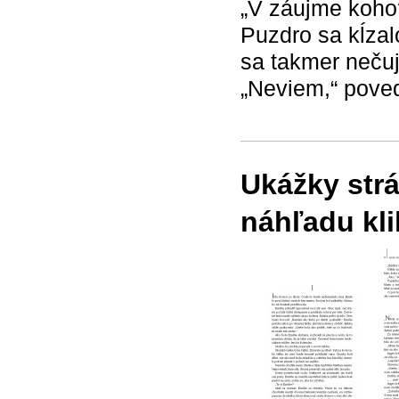
„V záujme koho
Puzdro sa kĺzal
sa takmer nečuj
„Neviem,“ poved
Ukážky strá
náhľadu kli