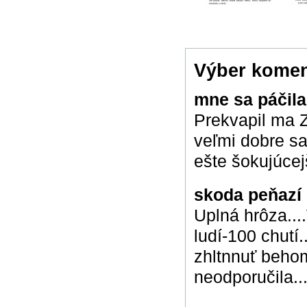
Výber komen
mne sa páčil
Prekvapil ma Z
veľmi dobre sa
ešte šokujúcej
skoda peňazí
Uplná hrôza...
ludí-100 chutí
zhltnnuť beho
neodporučila..