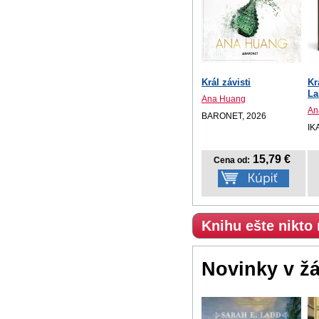
Král závisti
Kr
La
Ana Huang
An
BARONET, 2026
IK
15,79 €
Cena od:
Knihu ešte nikto
Novinky v ž