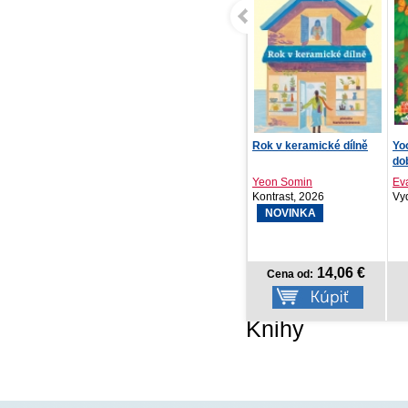
Rok v keramické dílně
Yoopyho lesné
Zo
dobrodružstvo
Di
Yeon Somin
Eva Barnišinová
Kontrast, 2026
Vydavateľstvo T..., 2026
For
NOVINKA
14,06 €
5,18 €
Cena od:
Cena od:
Knihy