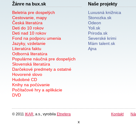
Žánre na bux.sk
Naše projekty
Beletria pre dospelých
Luxusná knižnica
Cestovanie, mapy
Stonozka.sk
Česká literatúra
Odeon
Deti do 10 rokov
Yoli.sk
Deti nad 10 rokov
Priroda.sk
Fond na podporu umenia
Severské krimi
Jazyky, vzdelanie
Mám talent.sk
Literatúra faktu
Ajna
Odborná literatúra
Populárne náučná pre dospelých
Slovenská literatúra
Darčekové predmety a ostatné
Hovorené slovo
Hudobné CD
Knihy na počúvanie
Počítačové hry a aplikácie
DVD
© 2011
IKAR
, a.s., vyrobila
Etnetera
Kontakt
Ná
x