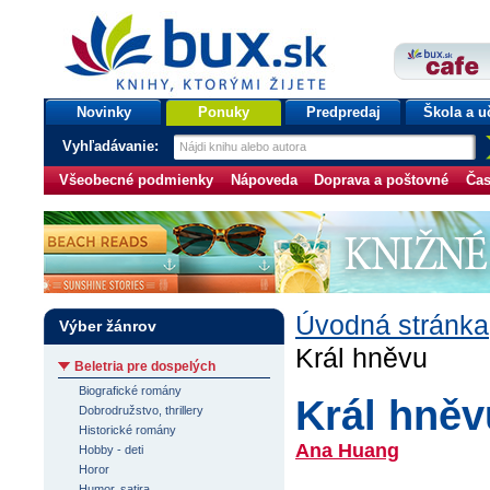
bux.sk
knihy, ktorými žijete
Úvodná stránka
Novinky
Ponuky
Predpredaj
Škola a u
Vyhľadávanie:
Všeobecné podmienky
Nápoveda
Doprava a poštovné
Čas
Úvodná stránka
Výber žánrov
Král hněvu
Beletria pre dospelých
Biografické romány
Král hněv
Dobrodružstvo, thrillery
Historické romány
Ana Huang
Hobby - deti
Horor
Humor, satira