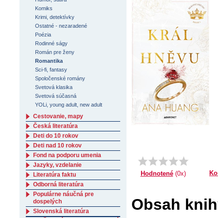
Komiks
Krimi, detektívky
Ostatné - nezaradené
Poézia
Rodinné ságy
Román pre ženy
Romantika
Sci-fi, fantasy
Spoločenské romány
Svetová klasika
Svetová súčasná
YOLi, young adult, new adult
Cestovanie, mapy
Česká literatúra
Deti do 10 rokov
Deti nad 10 rokov
Fond na podporu umenia
Jazyky, vzdelanie
Ko
Hodnotené
(0x)
Literatúra faktu
Odborná literatúra
Populárne náučná pre
Obsah knih
dospelých
Slovenská literatúra