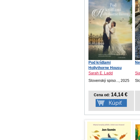
Pod krídlami
Ne
Hollythorne Housu
Sarah E. Ladd
Si
Slovenský spiso..., 2025
Sl
14,14 €
Cena od: