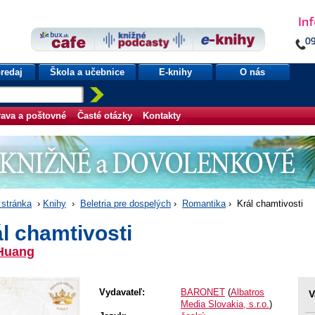
redaj
Škola a učebnice
E-knihy
O nás
ava a poštovné
Časté otázky
Kontakty
stránka
›
Knihy
›
Beletria pre dospelých
›
Romantika
› Král chamtivosti
l chamtivosti
Huang
Vydavateľ:
BARONET
(
Albatros
V
Media Slovakia, s.r.o.
)