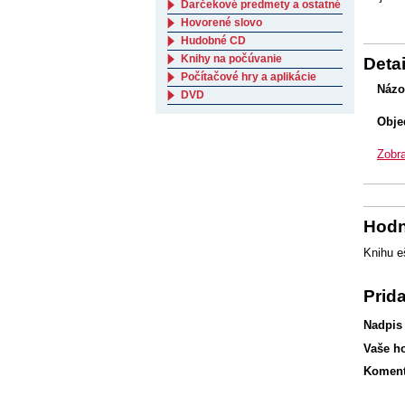
Darčekové predmety a ostatné
Hovorené slovo
Hudobné CD
Knihy na počúvanie
Detai
Počítačové hry a aplikácie
Názo
DVD
Obje
Zobra
Hodn
Knihu e
Prid
Nadpis
Vaše h
Koment