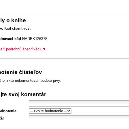
ly o knihe
v:
Král chamtivosti
dnávací kód
NADBK126378
ziť podrobnú špecifikáciu
otenie čitateľov
šte nikto nekomentoval, budete prvý.
ajte svoj komentár
odnotenie
ár