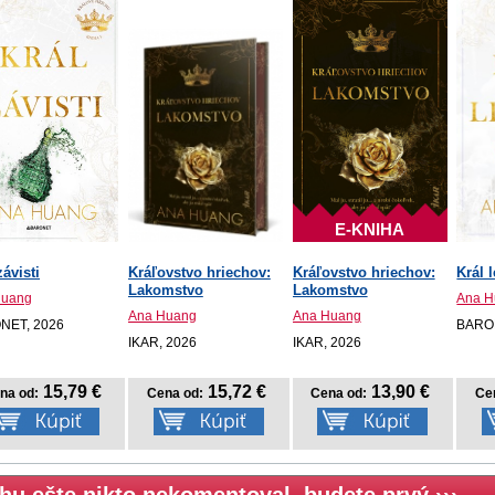
E-KNIHA
závisti
Kráľovstvo hriechov:
Kráľovstvo hriechov:
Král 
Lakomstvo
Lakomstvo
Huang
Ana H
Ana Huang
Ana Huang
NET, 2026
BARO
IKAR, 2026
IKAR, 2026
15,79 €
15,72 €
13,90 €
na od:
Cena od:
Cena od:
Ce