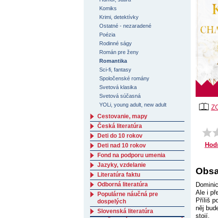
Komiks
Krimi, detektívky
Ostatné - nezaradené
Poézia
Rodinné ságy
Román pre ženy
Romantika
Sci-fi, fantasy
Spoločenské romány
Svetová klasika
Svetová súčasná
YOLi, young adult, new adult
Z
Cestovanie, mapy
Česká literatúra
Deti do 10 rokov
Hod
Deti nad 10 rokov
Fond na podporu umenia
Jazyky, vzdelanie
Obsa
Literatúra faktu
Odborná literatúra
Dominic
Ale i p
Populárne náučná pre
Příliš 
dospelých
něj bud
Slovenská literatúra
stojí.