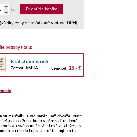
Pridať do košíka
ks
(všetky ceny sú uvádzané vrátane DPH)
šie podoby titulu:
Král chamtivosti
15,- €
Formát:
KNIHA
cena od:
riateľa
lou manželku a víc peněz, než dokáže utratit.
cí jedinou ženu, která v něm vidí to dobré.
 po boku svého muže. Ale když zjistí, že pro
inik o ni bude bojovat… ať to stojí, co to