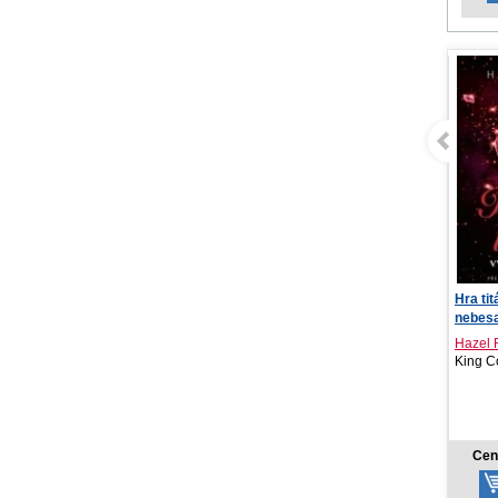
Hra titánů: Výstup na
Zoškra
nebesa
Jedno
Hazel Riley
King Cool, 2026
Fortuna
21,11 €
Cena od:
Ce