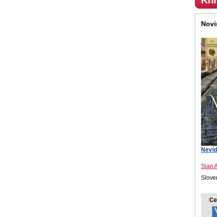
Kni
Novi
Nevíd
Sian 
Sloven
Ce