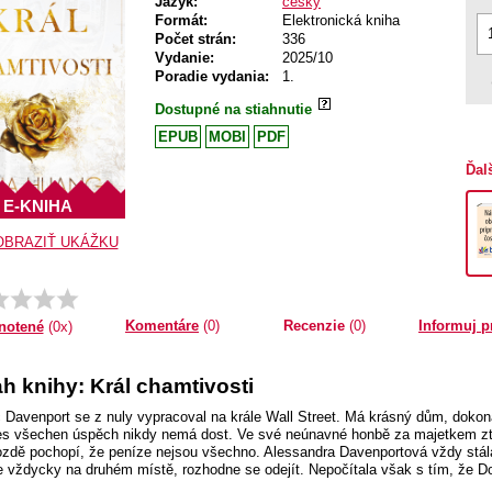
Jazyk:
český
Formát:
Elektronická kniha
Počet strán:
336
Vydanie:
2025/10
Poradie vydania:
1.
Dostupné na stiahnutie
EPUB
MOBI
PDF
Ďal
E-KNIHA
OBRAZIŤ UKÁŽKU
Komentáre
(0)
Recenzie
(0)
Informuj p
notené
(0x)
h knihy: Král chamtivosti
 Davenport se z nuly vypracoval na krále Wall Street. Má krásný dům, dokona
řes všechen úspěch nikdy nemá dost. Ve své neúnavné honbě za majetkem ztrá
pozdě pochopí, že peníze nejsou všechno. Alessandra Davenportová vždy stála
e vždycky na druhém místě, rozhodne se odejít. Nepočítala však s tím, že Dom