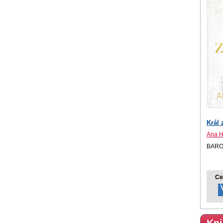
Král 
Ana 
BARO
Ce