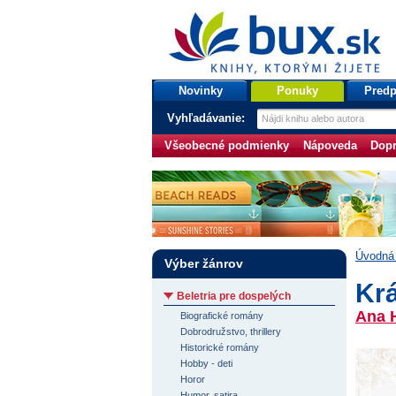
bux.sk
knihy, ktorými žijete
Úvodná stránka
Novinky
Ponuky
Predp
Vyhľadávanie:
Všeobecné podmienky
Nápoveda
Dopr
Úvodná 
Výber žánrov
Krá
Beletria pre dospelých
Ana 
Biografické romány
Dobrodružstvo, thrillery
Historické romány
Hobby - deti
Horor
Humor, satira