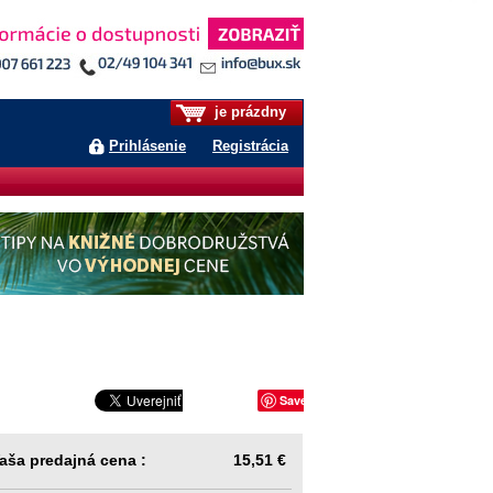
je prázdny
Prihlásenie
Registrácia
Save
aša predajná cena :
15,51 €