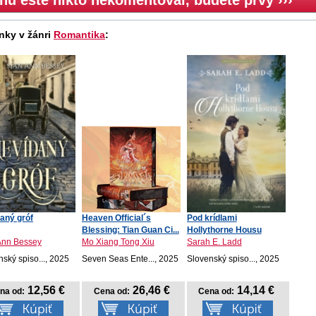
hu ešte nikto nekomentoval, budete prvý ›››
nky v žánri
Romantika
:
aný gróf
Heaven Official´s
Pod krídlami
Blessing: Tian Guan Ci...
Hollythorne Housu
Ann Bessey
Mo Xiang Tong Xiu
Sarah E. Ladd
ský spiso..., 2025
Seven Seas Ente..., 2025
Slovenský spiso..., 2025
12,56 €
26,46 €
14,14 €
na od:
Cena od:
Cena od: