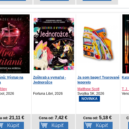
b a vymaľuj -
Ja som bager! Tvarované
Katastrofa
Dan
rožce
leporelo
Matthew Scott
T. J. Newman
Tats
 Libri, 2026
Svojtka SK, 2026
Vendeta, 2026
Crew
NOVINKA
7,42 €
5,18 €
17,59 €
na od:
Cena od:
Cena od: