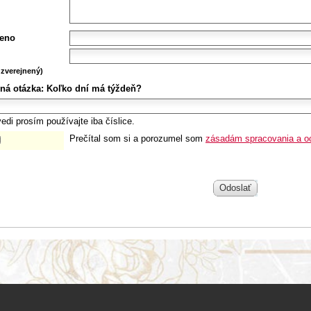
eno
zverejnený)
ná otázka:
Koľko dní má týždeň?
edi prosím používajte iba číslice.
Prečítal som si a porozumel som
zásadám spracovania a o
Odoslať