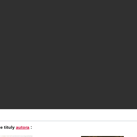
e tituly
autora
: